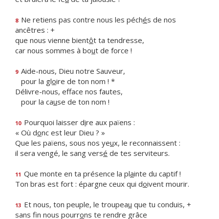
Ne retiens pas contre nous les péch
é
s de nos
8
ancêtres : +
que nous vienne bient
ô
t ta tendresse,
car nous sommes à bo
u
t de force !
Aide-nous, Dieu notre Sauveur,
9
pour la gl
o
ire de ton nom ! *
Délivre-nous, efface nos fautes,
pour la ca
u
se de ton nom !
Pourquoi laisser d
i
re aux païens :
10
« Où d
o
nc est leur Dieu ? »
Que les païens, sous nos ye
u
x, le reconnaissent :
il sera vengé, le sang vers
é
de tes serviteurs.
Que monte en ta présence la pl
a
inte du captif !
11
Ton bras est fort : épargne ceux qui d
o
ivent mourir.
Et nous, ton peuple, le troupea
u
que tu conduis, +
13
sans fin nous pourr
o
ns te rendre grâce