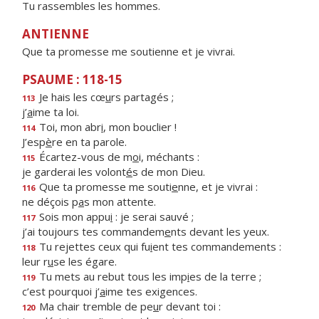
Tu rassembles les hommes.
ANTIENNE
Que ta promesse me soutienne et je vivrai.
PSAUME : 118-15
Je hais les cœ
u
rs partagés ;
113
j’
a
ime ta loi.
Toi, mon abr
i
, mon bouclier !
114
J’esp
è
re en ta parole.
Écartez-vous de m
o
i, méchants :
115
je garderai les volont
é
s de mon Dieu.
Que ta promesse me souti
e
nne, et je vivrai :
116
ne déçois p
a
s mon attente.
Sois mon appu
i
: je serai sauvé ;
117
j’ai toujours tes commandem
e
nts devant les yeux.
Tu rejettes ceux qui fu
i
ent tes commandements :
118
leur r
u
se les égare.
Tu mets au rebut tous les imp
i
es de la terre ;
119
c’est pourquoi j’
a
ime tes exigences.
Ma chair tremble de pe
u
r devant toi :
120