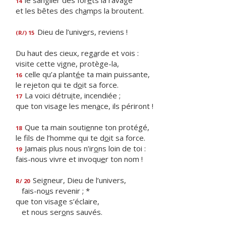
le sanglier des for
ê
ts la ravage
14
et les bêtes des ch
a
mps la broutent.
Dieu de l’univ
e
rs, reviens !
(R/) 15
Du haut des cieux, reg
a
rde et vois :
visite cette v
i
gne, protège-la,
celle qu’a plant
é
e ta main puissante,
16
le rejeton qui te d
o
it sa force.
La voici détru
i
te, incendiée ;
17
que ton visage les men
a
ce, ils périront !
Que ta main souti
e
nne ton protégé,
18
le fils de l’homme qui te d
o
it sa force.
Jamais plus nous n’ir
o
ns loin de toi :
19
fais-nous vivre et invoqu
e
r ton nom !
Seigneur, Dieu de l’univers,
R/ 20
fais-no
u
s revenir ; *
que ton visage s’éclaire,
et nous ser
o
ns sauvés.