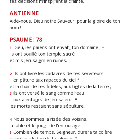
tes décisions m’insp
i
rent la crainte.
ANTIENNE
Aide-nous, Dieu notre Sauveur, pour la gloire de ton
nom !
PSAUME : 78
Dieu, les païens ont envah
i
ton domaine ; +
1
ils ont souillé ton t
e
mple sacré
et mis Jérusal
e
m en ruines.
Ils ont livré les cadavres de tes serviteurs
2
en pâture aux rap
a
ces du ciel *
et la chair de tes fidèles, aux b
ê
tes de la terre ;
ils ont versé le sang comme l’eau
3
aux alento
u
rs de Jérusalem : *
les morts rest
a
ient sans sépulture.
Nous sommes la ris
é
e des voisins,
4
la fable et le jou
e
t de l’entourage.
Combien de temps, Seigneur, durer
a
ta colère
5
et brûlera le fe
u
de ta jalousie ?