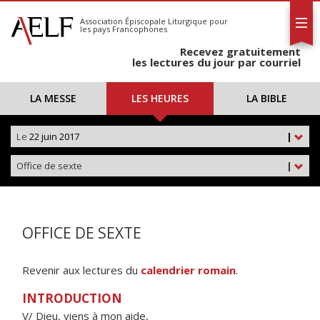
L'AELF
S'abonner
Association Épiscopale Liturgique
pour
les pays Francophones
Calendrier
Recevez gratuitement
Contact
les lectures du jour par courriel
LA MESSE
LES HEURES
LA BIBLE
Le
22 juin 2017
|
Office de sexte
|
OFFICE DE SEXTE
Revenir aux lectures du
calendrier romain
.
INTRODUCTION
V/ Dieu, viens à mon aide,