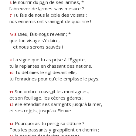
le nourrir du p
a
in de ses larmes, *
6
l’abreuver de l
a
rmes sans mesure ?
Tu fais de nous la c
i
ble des voisins :
7
nos ennemis ont vraim
e
nt de quoi rire !
Dieu, fais-no
u
s revenir ; *
R/ 8
que ton visage s’éclaire,
et nous ser
o
ns sauvés !
La vigne que tu as pr
i
se à l’Égypte,
9
tu la replantes en chass
a
nt des nations.
Tu déblaies le s
o
l devant elle,
10
tu l’enracines pour qu’elle empl
i
sse le pays.
Son ombre couvr
a
it les montagnes,
11
et son feuillage, les c
è
dres géants ;
elle étendait ses sarm
e
nts jusqu’à la mer,
12
et ses rej
e
ts, jusqu’au Fleuve.
Pourquoi as-tu perc
é
sa clôture ?
13
Tous les passants y grapp
i
llent en chemin ;