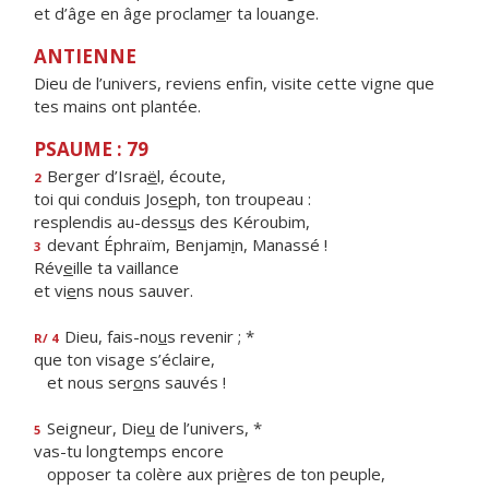
et d’âge en âge proclam
e
r ta louange.
ANTIENNE
Dieu de l’univers, reviens enfin, visite cette vigne que
tes mains ont plantée.
PSAUME : 79
Berger d’Isra
ë
l, écoute,
2
toi qui conduis Jos
e
ph, ton troupeau :
resplendis au-dess
u
s des Kéroubim,
devant Éphraïm, Benjam
i
n, Manassé !
3
Rév
e
ille ta vaillance
et vi
e
ns nous sauver.
Dieu, fais-no
u
s revenir ; *
R/ 4
que ton visage s’éclaire,
et nous ser
o
ns sauvés !
Seigneur, Die
u
de l’univers, *
5
vas-tu longtemps encore
opposer ta colère aux pri
è
res de ton peuple,