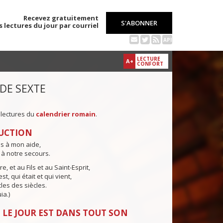
Recevez gratuitement
S'ABONNER
s lectures du jour par courriel
API
LECTURE
A+
CONFORT
 DE SEXTE
 lectures du
calendrier romain
.
UCTION
ns à mon aide,
 à notre secours.
e, et au Fils et au Saint-Esprit,
st, qui était et qui vient,
cles des siècles.
ia.)
 LE JOUR EST DANS TOUT SON