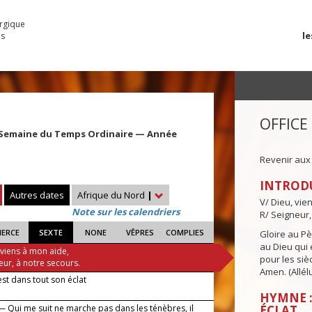
urgique
le
es
OFFICE
 Semaine du Temps Ordinaire — Année
e
Revenir aux
INTROD
Autres dates
Afrique du Nord
|
V/ Dieu, vie
Note sur les calendriers
R/ Seigneur,
IERCE
SEXTE
NONE
VÊPRES
COMPLIES
Gloire au Pèr
au Dieu qui e
 viens à mon aide,
pour les siè
eur, à notre secours.
Amen. (Allélu
est dans tout son éclat
HYMNE :
— Qui me suit ne marche pas dans les ténèbres, il
ÉCLAT