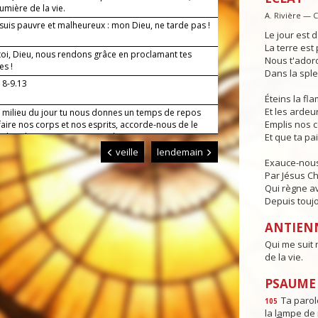
lumière de la vie.
A. Rivière — 
suis pauvre et malheureux : mon Dieu, ne tarde pas !
Le jour est d
La terre est 
toi, Dieu, nous rendons grâce en proclamant tes
Nous t'adoro
es !
Dans la sple
 8-9.13
Éteins la f
Et les ardeur
u milieu du jour tu nous donnes un temps de repos
Emplis nos 
aire nos corps et nos esprits, accorde-nous de le
 dans la reconnaissance et d’en tirer profit pour ton
Et que ta pa
et celui de nos frères. Par Jésus, le Christ, notre
veille
lendemain
r. Amen.
Exauce-nous
Par Jésus Ch
Qui règne av
Depuis toujo
ANTIEN
Qui me suit 
de la vie.
PSAUME :
Ta parole
105
la l
a
mpe de 