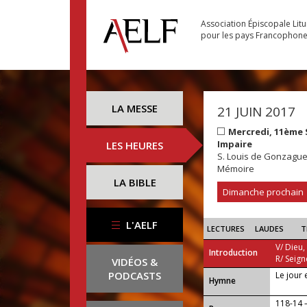
Association Épiscopale Lit
pour les pays Francophon
LA MESSE
21 JUIN 2017
Mercredi, 11ème
Impaire
LES HEURES
S. Louis de Gonzagu
Mémoire
LA BIBLE
Dimanche prochain
L'AELF
LECTURES
LAUDES
T
V/ Dieu,
Introduction
R/ Seign
VIDÉOS &
PODCASTS
Le jour 
...
Hymne
118-14 