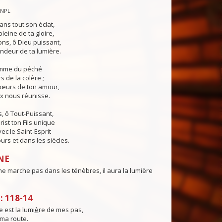
CNPL
ans tout son éclat,
pleine de ta gloire,
ns, ô Dieu puissant,
ndeur de ta lumière.
lamme du péché
s de la colère ;
cœurs de ton amour,
ix nous réunisse.
, ô Tout-Puissant,
rist ton Fils unique
ec le Saint-Esprit
urs et dans les siècles.
NE
ne marche pas dans les ténèbres, il aura la lumière
 118-14
 est la lumi
è
re de mes pas,
ma route.