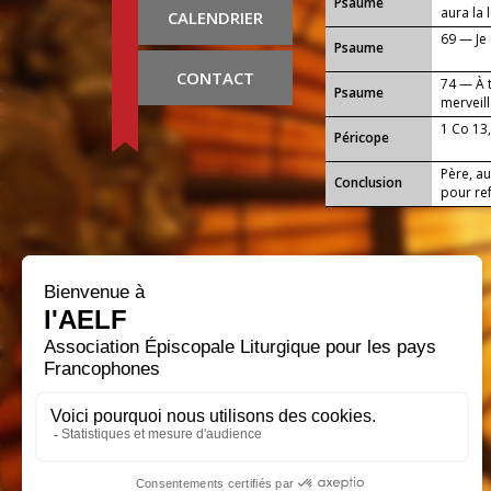
Psaume
aura la 
CALENDRIER
69 — Je 
Psaume
CONTACT
74 — À 
Psaume
merveill
1 Co 13,
Péricope
Père, a
Conclusion
pour ref
recevoir
service 
Seigneu