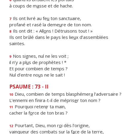
à coups de m
a
sse et de hache.
Ils ont livré au fe
u
ton sanctuaire,
7
profané et rasé la deme
u
re de ton nom.
Ils ont dit : « All
o
ns ! Détruisons tout ! »
8
Ils ont brûlé dans le pays les lie
u
x d’assemblées
saintes.
Nos signes, nul ne les voit ;
9
il n’y a pl
u
s de prophètes ! *
Et pour combien de temps ?
Nul d’entre no
u
s ne le sait !
PSAUME : 73 - II
Dieu, combien de temps blasphémer
a
l’adversaire ?
10
L’ennemi en finira-t-il de mépris
e
r ton nom ?
Pourquoi reten
i
r ta main,
11
cacher la f
o
rce de ton bras ?
Pourtant, Dieu, mon r
o
i dès l’origine,
12
vainqueur des combats sur la f
a
ce de la terre,