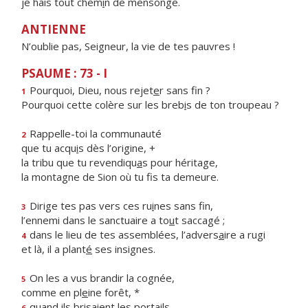
je hais tout chem
i
n de mensonge.
ANTIENNE
N’oublie pas, Seigneur, la vie de tes pauvres !
PSAUME : 73 - I
Pourquoi, Dieu, nous rejet
e
r sans fin ?
1
Pourquoi cette colère sur les breb
i
s de ton troupeau ?
Rappelle-toi la communauté
2
que tu acqu
i
s dès l’origine, +
la tribu que tu revendiqu
a
s pour héritage,
la montagne de Sion où tu f
s ta demeure.
Dirige tes pas vers ces ru
i
nes sans fin,
3
l’ennemi dans le sanctuaire a to
u
t saccagé ;
dans le lieu de tes assemblées, l’advers
a
ire a rugi
4
et là, il a plant
é
ses insignes.
On les a vus brandir la cognée,
5
comme en pl
e
ine forêt, *
quand ils brisaient les portails
6