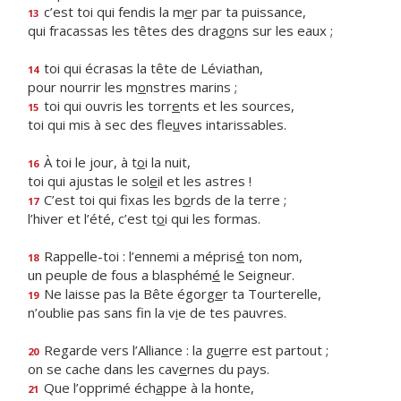
c’est toi qui fendis la m
e
r par ta puissance,
13
qui fracassas les têtes des drag
o
ns sur les eaux ;
toi qui écrasas la tête de Léviathan,
14
pour nourrir les m
o
nstres marins ;
toi qui ouvris les torr
e
nts et les sources,
15
toi qui mis à sec des fle
u
ves intarissables.
À toi le jour, à t
o
i la nuit,
16
toi qui ajustas le sol
e
il et les astres !
C’est toi qui fixas les b
o
rds de la terre ;
17
l’hiver et l’été, c’est t
o
i qui les formas.
Rappelle-toi : l’ennemi a mépris
é
ton nom,
18
un peuple de fous a blasphém
é
le Seigneur.
Ne laisse pas la Bête égorg
e
r ta Tourterelle,
19
n’oublie pas sans fin la v
i
e de tes pauvres.
Regarde vers l’Alliance : la gu
e
rre est partout ;
20
on se cache dans les cav
e
rnes du pays.
Que l’opprimé éch
a
ppe à la honte,
21