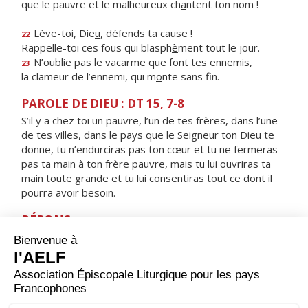
que le pauvre et le malheureux ch
a
ntent ton nom !
Lève-toi, Die
u
, défends ta cause !
22
Rappelle-toi ces fous qui blasph
è
ment tout le jour.
N’oublie pas le vacarme que f
o
nt tes ennemis,
23
la clameur de l’ennemi, qui m
o
nte sans fin.
PAROLE DE DIEU : DT 15, 7-8
S’il y a chez toi un pauvre, l’un de tes frères, dans l’une
de tes villes, dans le pays que le Seigneur ton Dieu te
donne, tu n’endurciras pas ton cœur et tu ne fermeras
pas ta main à ton frère pauvre, mais tu lui ouvriras ta
main toute grande et tu lui consentiras tout ce dont il
pourra avoir besoin.
RÉPONS
V/
Le Seigneur délivrera le pauvre qui l’appelle,
le pauvre dont il sauve la vie.
ORAISON
Dieu qui as révélé à l’Apôtre Pierre ta volonté de