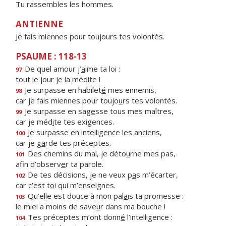
Tu rassembles les hommes.
ANTIENNE
Je fais miennes pour toujours tes volontés.
PSAUME : 118-13
De quel amour j’
a
ime ta loi :
97
tout le jo
u
r je la médite !
Je surpasse en habilet
é
mes ennemis,
98
car je fais miennes pour toujo
u
rs tes volontés.
Je surpasse en sag
e
sse tous mes maîtres,
99
car je méd
i
te tes exigences.
Je surpasse en intellig
e
nce les anciens,
100
car je g
a
rde tes préceptes.
Des chemins du mal, je déto
u
rne mes pas,
101
afin d’observ
e
r ta parole.
De tes décisions, je ne veux p
a
s m’écarter,
102
car c’est t
o
i qui m’enseignes.
Qu’elle est douce à mon pal
a
is ta promesse :
103
le miel a moins de save
u
r dans ma bouche !
Tes préceptes m’ont donn
é
l’intelligence :
104