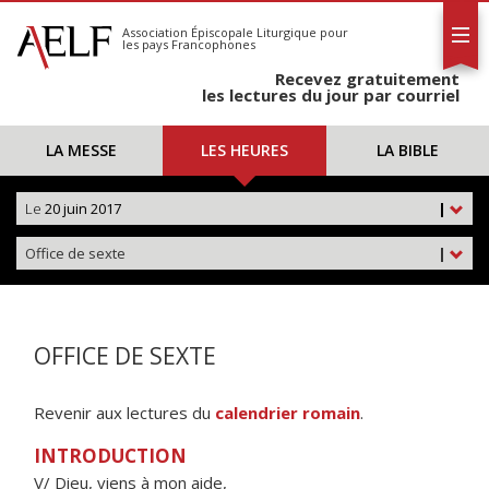
L'AELF
S'abonner
Association Épiscopale Liturgique
pour
les pays Francophones
Calendrier
Recevez gratuitement
Contact
les lectures du jour par courriel
LA MESSE
LES HEURES
LA BIBLE
Le
20 juin 2017
|
Office de sexte
|
OFFICE DE SEXTE
Revenir aux lectures du
calendrier romain
.
INTRODUCTION
V/ Dieu, viens à mon aide,