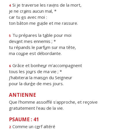
Si je traverse les rav
i
ns de la mort,
4
je ne cr
a
ins aucun mal, *
car tu
e
s avec moi :
ton bâton me gu
i
de et me rassure.
Tu prépares la t
a
ble pour moi
5
dev
a
nt mes ennemis ; *
tu répands le parf
u
m sur ma tête,
ma co
u
pe est débordante.
Grâce et bonhe
u
r m'accompagnent
6
tous les jo
u
rs de ma vie ; *
j'habiterai la mais
o
n du Seigneur
pour la dur
é
e de mes jours.
ANTIENNE
Que l'homme assoiffé s'approche, et reçoive
gratuitement l'eau de la vie.
PSAUME : 41
Comme un c
e
rf altéré
2