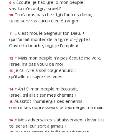
« Écoute, je t’adj
u
re, ô mon peuple ;
9
vas-tu m’écout
e
r, Israël ?
Tu n’auras pas chez t
o
i d’autres dieux,
10
tu ne serviras aucun die
u
étranger.
« C’est moi, le Seigne
u
r ton Dieu, +
11
qui t’ai fait monter de la t
e
rre d’Égypte !
Ouvre ta bouche, m
o
i, je l’emplirai.
« Mais mon peuple n’a pas écout
é
ma voix,
12
Israël n’a pas voul
u
de moi.
Je l’ai livré à son cœ
u
r endurci :
13
qu’il aille et su
i
ve ses vues !
« Ah ! Si mon pe
u
ple m’écoutait,
14
Israël, s’il
a
llait sur mes chemins !
Aussitôt j’humilier
a
is ses ennemis,
15
contre ses oppresseurs je tourner
a
is ma main.
« Mes adversaires s’abaisser
a
ient devant lui ;
16
tel serait leur s
o
rt à jamais !