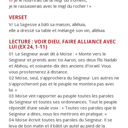
Je le nourrirais de la fle
u
r du froment,
17
je le rassasierais avec le mi
e
l du rocher ! »
VERSET
V/ La Sagesse a bâti sa maison, alléluia,
elle a dressé sa table et mélangé son vin, alléluia.
LECTURE : VOIR DIEU, FAIRE ALLIANCE AVEC
LUI (EX 24, 1-11)
01 Le Seigneur avait dit à Moïse : « Monte vers le
Seigneur et prends avec toi Aaron, ses deux fils Nadab
et Abihou, et soixante-dix des anciens d’Israël. Vous
vous prosternerez à distance.
02 Moïse, seul, s’approchera du Seigneur. Les autres ne
s’approcheront pas et le peuple ne montera pas avec
lui. »
03 Moïse vint rapporter au peuple toutes les paroles
du Seigneur et toutes ses ordonnances. Tout le peuple
répondit d’une seule voix : « Toutes ces paroles que le
Seigneur a dites, nous les mettrons en pratique. »
04 Moïse écrivit toutes les paroles du Seigneur. Il se
leva de bon matin et il bâtit un autel au pied de la