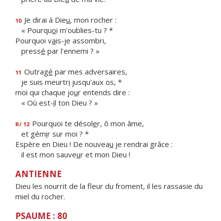
Je dirai à Die
u
, mon rocher :
10
« Pourqu
o
i m'oublies-tu ? *
Pourquoi v
a
is-je assombri,
press
é
par l'ennemi ? »
Outrag
é
par mes adversaires,
11
je suis meurtr
i
jusqu'aux os, *
moi qui chaque jo
u
r entends dire :
« Où est-
i
l ton Dieu ? »
Pourquoi te désol
e
r, ô mon âme,
R/ 12
et gém
i
r sur moi ? *
Espère en Dieu ! De nouvea
u
je rendrai grâce :
il est mon sauve
u
r et mon Dieu !
ANTIENNE
Dieu les nourrit de la fleur du froment, il les rassasie du
miel du rocher.
PSAUME : 80