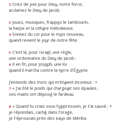
Criez de joie pour Die
u
, notre force,
2
acclamez le Die
u
de Jacob.
Jouez, musiques, frapp
e
z le tambourin,
3
la harpe et la cith
a
re mélodieuse.
Sonnez du cor pour le m
o
is nouveau,
4
quand revient le jo
u
r de notre fête.
C’est là, pour Isra
ë
l, une règle,
5
une ordonnance du Die
u
de Jacob ;
Il en fit, pour Jos
e
ph, une loi
6
quand il marcha contre la t
e
rre d’Égypte.
J’entends des mots qui m’ét
a
ient inconnus : +
« J’ai ôté le poids qui charge
a
it ses épaules ;
7
ses mains ont dépos
é
le fardeau.
« Quand tu criais sous l’
o
ppression, je t’ai sauvé ; +
8
je répondais, cach
é
dans l’orage,
je t’éprouvais près des ea
u
x de Mériba.