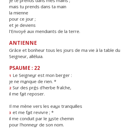
je te prends dans mes mains ;
mais tu prends dans ta main
la mienne
pour ce jour ;
et je deviens
l'Envoyé aux mendiants de la terre.
ANTIENNE
Grâce et bonheur tous les jours de ma vie à la table du
Seigneur, alléluia.
PSAUME : 22
Le Seigne
u
r est mon berger :
1
je ne m
a
nque de rien. *
Sur des pr
é
s d'herbe fraîche,
2
il me f
a
it reposer.
Il me mène vers les ea
u
x tranquilles
et me f
a
it revivre ; *
3
il me conduit par le j
u
ste chemin
pour l'honne
u
r de son nom.