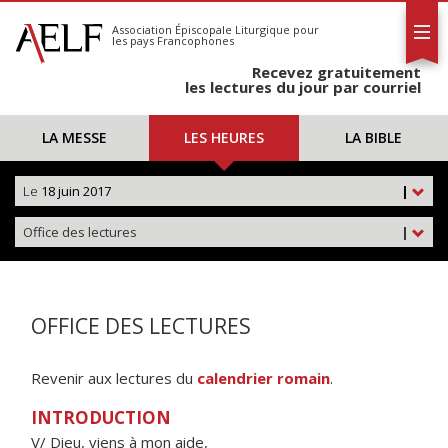
L'AELF
S'abonner
Association Épiscopale Liturgique
pour
les pays Francophones
Calendrier
Recevez gratuitement
Contact
les lectures du jour par courriel
LA MESSE
LES HEURES
LA BIBLE
Le
18 juin 2017
|
Office des lectures
|
OFFICE DES LECTURES
Revenir aux lectures du
calendrier romain
.
INTRODUCTION
V/ Dieu, viens à mon aide,