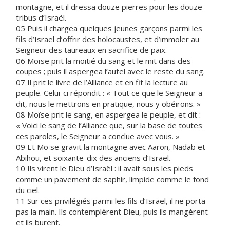
montagne, et il dressa douze pierres pour les douze
tribus d’Israël.
05 Puis il chargea quelques jeunes garçons parmi les
fils d’Israël d’offrir des holocaustes, et d’immoler au
Seigneur des taureaux en sacrifice de paix.
06 Moïse prit la moitié du sang et le mit dans des
coupes ; puis il aspergea l’autel avec le reste du sang.
07 Il prit le livre de l’Alliance et en fit la lecture au
peuple. Celui-ci répondit : « Tout ce que le Seigneur a
dit, nous le mettrons en pratique, nous y obéirons. »
08 Moïse prit le sang, en aspergea le peuple, et dit :
« Voici le sang de l’Alliance que, sur la base de toutes
ces paroles, le Seigneur a conclue avec vous. »
09 Et Moïse gravit la montagne avec Aaron, Nadab et
Abihou, et soixante-dix des anciens d’Israël.
10 Ils virent le Dieu d’Israël : il avait sous les pieds
comme un pavement de saphir, limpide comme le fond
du ciel.
11 Sur ces privilégiés parmi les fils d’Israël, il ne porta
pas la main. Ils contemplèrent Dieu, puis ils mangèrent
et ils burent.