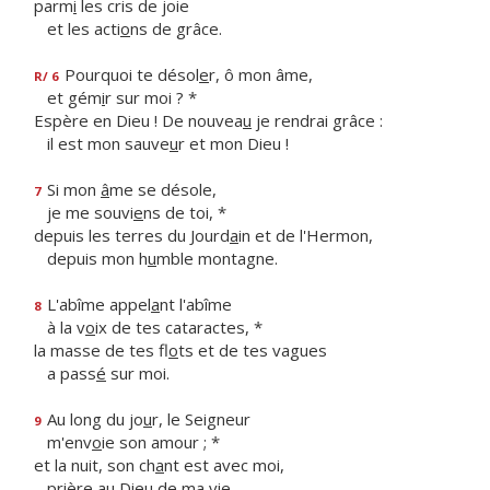
parm
i
les cris de joie
et les acti
o
ns de grâce.
Pourquoi te désol
e
r, ô mon âme,
R/ 6
et gém
i
r sur moi ? *
Espère en Dieu ! De nouvea
u
je rendrai grâce :
il est mon sauve
u
r et mon Dieu !
Si mon
â
me se désole,
7
je me souvi
e
ns de toi, *
depuis les terres du Jourd
a
in et de l'Hermon,
depuis mon h
u
mble montagne.
L'abîme appel
a
nt l'abîme
8
à la v
o
ix de tes cataractes, *
la masse de tes fl
o
ts et de tes vagues
a pass
é
sur moi.
Au long du jo
u
r, le Seigneur
9
m'env
o
ie son amour ; *
et la nuit, son ch
a
nt est avec moi,
prière au Die
u
de ma vie.