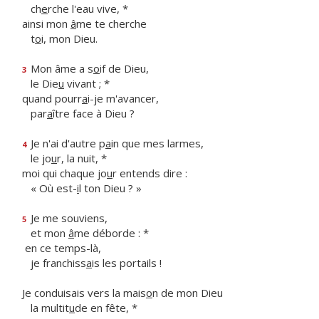
ch
e
rche l'eau vive, *
ainsi mon
â
me te cherche
t
o
i, mon Dieu.
Mon âme a s
o
if de Dieu,
3
le Die
u
vivant ; *
quand pourr
a
i-je m'avancer,
par
a
ître face à Dieu ?
Je n'ai d'autre p
a
in que mes larmes,
4
le jo
u
r, la nuit, *
moi qui chaque jo
u
r entends dire :
« Où est-
i
l ton Dieu ? »
Je me souviens,
5
et mon
â
me déborde : *
en ce temps-là,
je franchiss
a
is les portails !
Je conduisais vers la mais
o
n de mon Dieu
la multit
u
de en fête, *