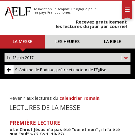
L'AELF
S'abonner
Association Épiscopale Liturgique
pour
les pays Francophones
Calendrier
Recevez gratuitement
Contact
les lectures du jour par courriel
LA MESSE
LES HEURES
LA BIBLE
Le
13 juin 2017
|
S. Antoine de Padoue, prêtre et docteur de l'Église
Revenir aux lectures du
calendrier romain
.
LECTURES DE LA MESSE
PREMIÈRE LECTURE
« Le Christ Jésus n’a pas été “oui et non” ; il n’a été
que “oui” » (2 Co 1, 18-22)