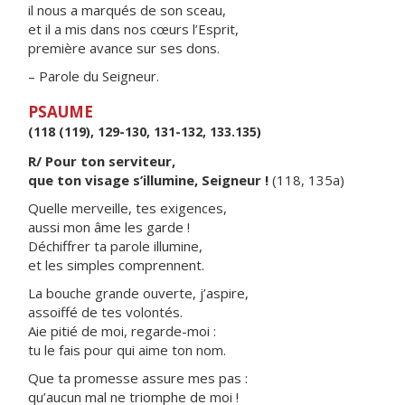
il nous a marqués de son sceau,
et il a mis dans nos cœurs l’Esprit,
première avance sur ses dons.
– Parole du Seigneur.
PSAUME
(118 (119), 129-130, 131-132, 133.135)
R/ Pour ton serviteur,
que ton visage s’illumine, Seigneur !
(118, 135a)
Quelle merveille, tes exigences,
aussi mon âme les garde !
Déchiffrer ta parole illumine,
et les simples comprennent.
La bouche grande ouverte, j’aspire,
assoiffé de tes volontés.
Aie pitié de moi, regarde-moi :
tu le fais pour qui aime ton nom.
Que ta promesse assure mes pas :
qu’aucun mal ne triomphe de moi !