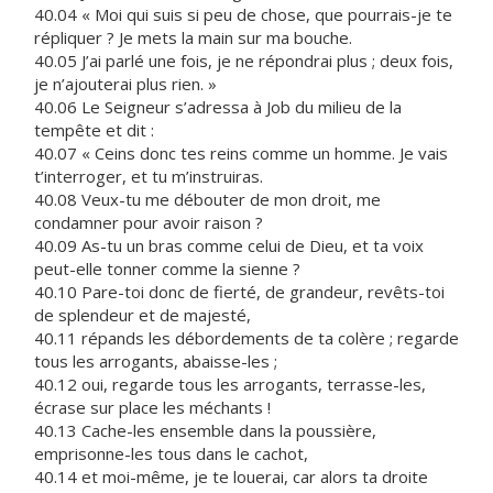
40.04 « Moi qui suis si peu de chose, que pourrais-je te
répliquer ? Je mets la main sur ma bouche.
40.05 J’ai parlé une fois, je ne répondrai plus ; deux fois,
je n’ajouterai plus rien. »
40.06 Le Seigneur s’adressa à Job du milieu de la
tempête et dit :
40.07 « Ceins donc tes reins comme un homme. Je vais
t’interroger, et tu m’instruiras.
40.08 Veux-tu me débouter de mon droit, me
condamner pour avoir raison ?
40.09 As-tu un bras comme celui de Dieu, et ta voix
peut-elle tonner comme la sienne ?
40.10 Pare-toi donc de fierté, de grandeur, revêts-toi
de splendeur et de majesté,
40.11 répands les débordements de ta colère ; regarde
tous les arrogants, abaisse-les ;
40.12 oui, regarde tous les arrogants, terrasse-les,
écrase sur place les méchants !
40.13 Cache-les ensemble dans la poussière,
emprisonne-les tous dans le cachot,
40.14 et moi-même, je te louerai, car alors ta droite