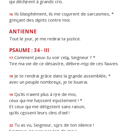
qui déch
i
rent à grands cris.
Ils blasphèment, ils me co
u
vrent de sarcasmes, *
16
grinçant des d
e
nts contre moi.
ANTIENNE
Tout le jour, je me redirai ta justice.
PSAUME : 34 - III
Comment peux-tu voir cel
a
, Seigneur ? *
17
Tire ma vie de ce désastre, délivre-m
o
i de ces fauves.
Je te rendrai grâce dans la gr
a
nde assemblée, *
18
avec un peuple nombre
u
x, je te louerai.
Qu'ils n'aient plus à r
i
re de moi,
19
ceux qui me ha
ï
ssent injustement ! *
Et ceux qui me dét
e
stent sans raison,
qu'ils c
e
ssent leurs clins d'œil !
Tu as vu, Seigneur, s
o
rs de ton silence !
22