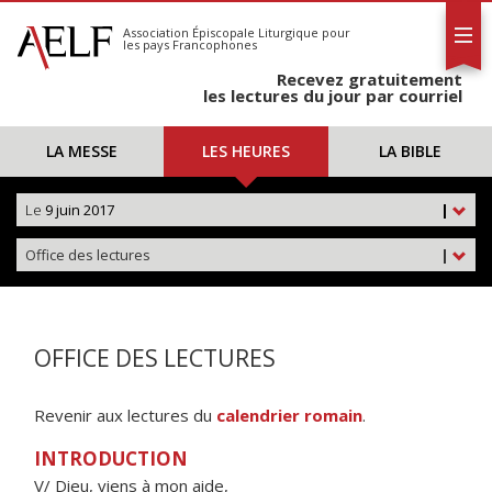
L'AELF
S'abonner
Association Épiscopale Liturgique
pour
les pays Francophones
Calendrier
Recevez gratuitement
Contact
les lectures du jour par courriel
LA MESSE
LES HEURES
LA BIBLE
Le
9 juin 2017
|
Office des lectures
|
OFFICE DES LECTURES
Revenir aux lectures du
calendrier romain
.
INTRODUCTION
V/ Dieu, viens à mon aide,