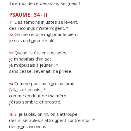
Tire-moi de ce désastre, Seigneur !
PSAUME : 34 - II
Des témoins inj
u
stes se lèvent,
11
des inconn
u
s m'interrogent. *
On me rend le m
a
l pour le bien :
12
je suis un h
o
mme isolé.
Quand ils ét
a
ient malades,
13
je m'habill
a
is d'un sac, +
je m'épuis
a
is à jeûner ; *
sans cesse, reven
a
it ma prière.
Comme pour un fr
è
re, un ami,
14
j'all
a
is et venais ; *
comme en de
u
il de ma mère,
j'étais s
o
mbre et prostré.
Si je faiblis, on r
i
t, on s'attroupe, +
15
des misérables s'attro
u
pent contre moi : *
des g
e
ns inconnus