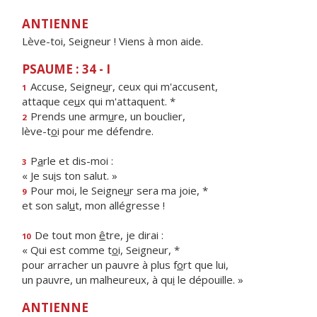
ANTIENNE
Lève-toi, Seigneur ! Viens à mon aide.
PSAUME : 34 - I
Accuse, Seigne
u
r, ceux qui m'accusent,
1
attaque ce
u
x qui m'attaquent. *
Prends une arm
u
re, un bouclier,
2
lève-t
o
i pour me défendre.
P
a
rle et dis-moi :
3
« Je su
i
s ton salut. »
Pour moi, le Seigne
u
r sera ma joie, *
9
et son sal
u
t, mon allégresse !
De tout mon
ê
tre, je dirai :
10
« Qui est comme t
o
i, Seigneur, *
pour arracher un pauvre à plus f
o
rt que lui,
un pauvre, un malheureux, à qu
i
le dépouille. »
ANTIENNE