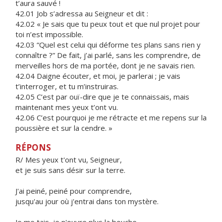
t’aura sauvé !
42.01 Job s’adressa au Seigneur et dit :
42.02 « Je sais que tu peux tout et que nul projet pour
toi n’est impossible.
42.03 “Quel est celui qui déforme tes plans sans rien y
connaître ?” De fait, j’ai parlé, sans les comprendre, de
merveilles hors de ma portée, dont je ne savais rien.
42.04 Daigne écouter, et moi, je parlerai ; je vais
t’interroger, et tu m’instruiras.
42.05 C’est par ouï-dire que je te connaissais, mais
maintenant mes yeux t’ont vu.
42.06 C’est pourquoi je me rétracte et me repens sur la
poussière et sur la cendre. »
RÉPONS
R/ Mes yeux t'ont vu, Seigneur,
et je suis sans désir sur la terre.
J'ai peiné, peiné pour comprendre,
jusqu'au jour où j'entrai dans ton mystère.