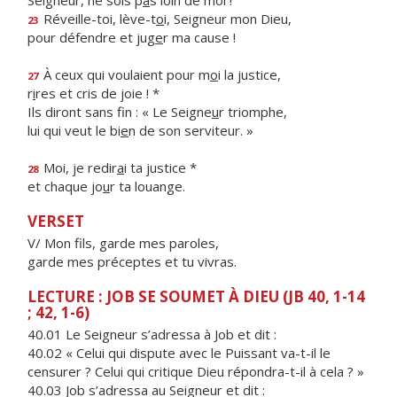
Seigneur, ne sois p
a
s loin de moi !
Réveille-toi, lève-t
o
i, Seigneur mon Dieu,
23
pour défendre et jug
e
r ma cause !
À ceux qui voulaient pour m
o
i la justice,
27
r
i
res et cris de joie ! *
Ils diront sans fin : « Le Seigne
u
r triomphe,
lui qui veut le bi
e
n de son serviteur. »
Moi, je redir
a
i ta justice *
28
et chaque jo
u
r ta louange.
VERSET
V/ Mon fils, garde mes paroles,
garde mes préceptes et tu vivras.
LECTURE : JOB SE SOUMET À DIEU (JB 40, 1-14
; 42, 1-6)
40.01 Le Seigneur s’adressa à Job et dit :
40.02 « Celui qui dispute avec le Puissant va-t-il le
censurer ? Celui qui critique Dieu répondra-t-il à cela ? »
40.03 Job s’adressa au Seigneur et dit :