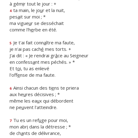
à gém
i
r tout le jour : +
ta main, le jo
u
r et la nuit,
4
pes
a
it sur moi ; *
ma vigue
u
r se desséchait
comme l'h
e
rbe en été.
Je t'ai fait conn
a
ître ma faute,
5
je n'ai pas cach
é
mes torts. +
J'ai dit : « Je rendrai gr
â
ce au Seigneur
en confess
a
nt mes péchés. » *
Et t
o
i, tu as enlevé
l'off
e
nse de ma faute.
Ainsi chacun des ti
e
ns te priera
6
aux he
u
res décisives ; *
même les ea
u
x qui débordent
ne pe
u
vent l'atteindre.
Tu es un ref
u
ge pour moi,
7
mon abr
i
dans la détresse ; *
de ch
a
nts de délivrance,