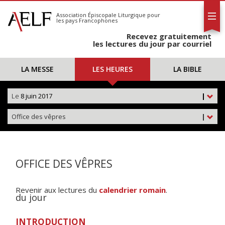
L'AELF
S'abonner
Association Épiscopale Liturgique
pour
les pays Francophones
Calendrier
Recevez gratuitement
Contact
les lectures du jour par courriel
LA MESSE
LES HEURES
LA BIBLE
Le
8 juin 2017
|
Office des vêpres
|
OFFICE DES VÊPRES
Revenir aux lectures du
calendrier romain
.
du jour
INTRODUCTION