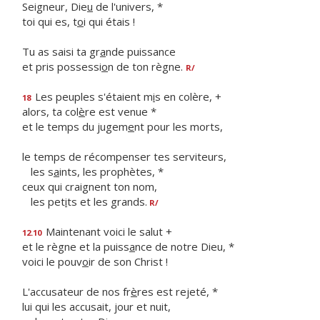
Seigneur, Die
u
de l'univers, *
toi qui es, t
o
i qui étais !
Tu as saisi ta gr
a
nde puissance
et pris possessi
o
n de ton règne.
R/
Les peuples s'étaient m
i
s en colère, +
18
alors, ta col
è
re est venue *
et le temps du jugem
e
nt pour les morts,
le temps de récompenser tes serviteurs,
les s
a
ints, les prophètes, *
ceux qui craignent ton nom,
les pet
i
ts et les grands.
R/
Maintenant voici le salut +
12.10
et le règne et la puiss
a
nce de notre Dieu, *
voici le pouv
o
ir de son Christ !
L'accusateur de nos fr
è
res est rejeté, *
lui qui les accusait, jour et nuit,