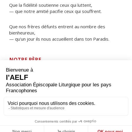
Que la fidélité soutienne ceux qui luttent,
— que notre amitié pacifie ceux qui souffrent.
Que nos frères défunts entrent au nombre des
bienheureux,
— qu'un jour ils nous accueillent dans ton Paradis.
NOTRE PÈRE
ORAISON
Dieu qui fait resplendir la lumière après la nuit, accorde-
nous de finir ce jour à l'abri des attaques de l'adversaire
et de pouvoir te rendre grâce par Jésus Christ, ton Fils,
notre Seigneur et notre Dieu, qui règne avec toi et le
Saint-Esprit, maintenant et pour les siècles des siècles.
Amen.