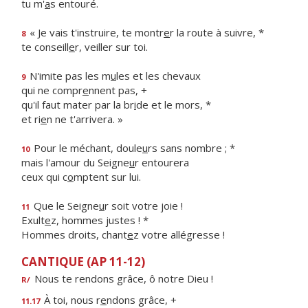
tu m'
a
s entouré.
« Je vais t'instruire, te montr
e
r la route à suivre, *
8
te conseill
e
r, veiller sur toi.
N'imite pas les m
u
les et les chevaux
9
qui ne compr
e
nnent pas, +
qu'il faut mater par la br
i
de et le mors, *
et ri
e
n ne t'arrivera. »
Pour le méchant, doule
u
rs sans nombre ; *
10
mais l'amour du Seigne
u
r entourera
ceux qui c
o
mptent sur lui.
Que le Seigne
u
r soit votre joie !
11
Exult
e
z, hommes justes ! *
Hommes droits, chant
e
z votre allégresse !
CANTIQUE (AP 11-12)
Nous te rendons grâce, ô notre Dieu !
R/
À toi, nous r
e
ndons grâce, +
11.17