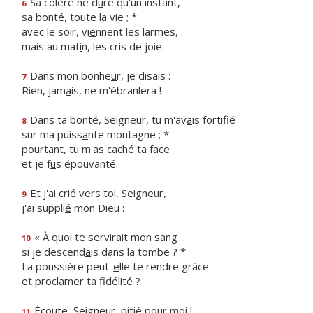
Sa colère ne d
u
re qu'un instant,
6
sa bont
é
, toute la vie ; *
avec le soir, vi
e
nnent les larmes,
mais au mat
i
n, les cris de joie.
Dans mon bonhe
u
r, je disais :
7
Rien, jam
a
is, ne m'ébranlera !
Dans ta bonté, Seigneur, tu m'av
a
is fortifié
8
sur ma puiss
a
nte montagne ; *
pourtant, tu m'as cach
é
ta face
et je f
u
s épouvanté.
Et j'ai crié vers t
o
i, Seigneur,
9
j'ai suppli
é
mon Dieu :
« À quoi te servir
a
it mon sang
10
si je descend
a
is dans la tombe ? *
La poussière peut-
e
lle te rendre grâce
et proclam
e
r ta fidélité ?
Écoute, Seigne
u
r, pitié pour moi !
11