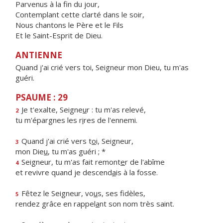
Parvenus à la fin du jour,
Contemplant cette clarté dans le soir,
Nous chantons le Père et le Fils
Et le Saint-Esprit de Dieu.
ANTIENNE
Quand j'ai crié vers toi, Seigneur mon Dieu, tu m'as
guéri.
PSAUME : 29
Je t'exalte, Seigne
u
r : tu m'as relevé,
2
tu m'épargnes les r
i
res de l'ennemi.
Quand j'ai crié vers t
o
i, Seigneur,
3
mon Die
u
, tu m'as guéri ; *
Seigneur, tu m'as fait remont
e
r de l'abîme
4
et revivre quand je descend
a
is à la fosse.
Fêtez le Seigneur, vo
u
s, ses fidèles,
5
rendez grâce en rappel
a
nt son nom très saint.