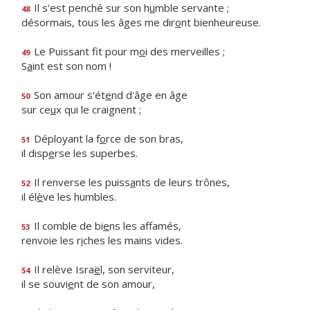
Il s'est penché sur son h
u
mble servante ;
48
désormais, tous les âges me dir
o
nt bienheureuse.
Le Puissant fit pour m
o
i des merveilles ;
49
S
a
int est son nom !
Son amour s'ét
e
nd d'âge en âge
50
sur ce
u
x qui le craignent ;
Déployant la f
o
rce de son bras,
51
il disp
e
rse les superbes.
Il renverse les puiss
a
nts de leurs trônes,
52
il él
è
ve les humbles.
Il comble de bi
e
ns les affamés,
53
renvoie les r
i
ches les mains vides.
Il relève Isra
ë
l, son serviteur,
54
il se souvi
e
nt de son amour,