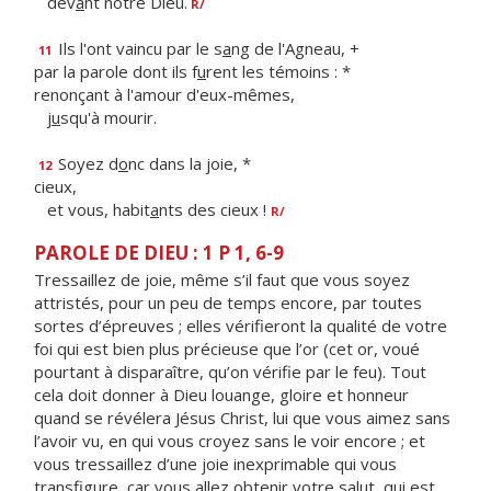
dev
a
nt notre Dieu.
R/
Ils l'ont vaincu par le s
a
ng de l'Agneau, +
11
par la parole dont ils f
u
rent les témoins : *
renonçant à l'amour d'eux-mêmes,
j
u
squ'à mourir.
Soyez d
o
nc dans la joie, *
12
cieux,
et vous, habit
a
nts des cieux !
R/
PAROLE DE DIEU : 1 P 1, 6-9
Tressaillez de joie, même s’il faut que vous soyez
attristés, pour un peu de temps encore, par toutes
sortes d’épreuves ; elles vérifieront la qualité de votre
foi qui est bien plus précieuse que l’or (cet or, voué
pourtant à disparaître, qu’on vérifie par le feu). Tout
cela doit donner à Dieu louange, gloire et honneur
quand se révélera Jésus Christ, lui que vous aimez sans
l’avoir vu, en qui vous croyez sans le voir encore ; et
vous tressaillez d’une joie inexprimable qui vous
transfigure, car vous allez obtenir votre salut, qui est