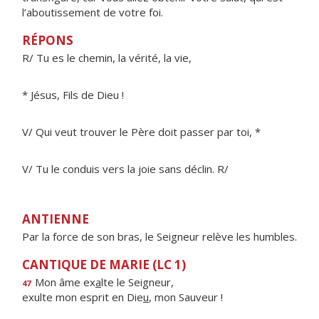
l’aboutissement de votre foi.
RÉPONS
R/ Tu es le chemin, la vérité, la vie,
* Jésus, Fils de Dieu !
V/ Qui veut trouver le Père doit passer par toi, *
V/ Tu le conduis vers la joie sans déclin. R/
ANTIENNE
Par la force de son bras, le Seigneur relève les humbles.
CANTIQUE DE MARIE (LC 1)
Mon âme ex
a
lte le Seigneur,
47
exulte mon esprit en Die
u
, mon Sauveur !