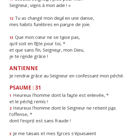
Seigneur, vi
e
ns à mon aide ! »
Tu as changé mon de
u
il en une danse,
12
mes habits funèbres en par
u
re de joie.
Que mon cœur ne se t
a
ise pas,
13
qu'il soit en f
ê
te pour toi, *
et que sans fin, Seigne
u
r, mon Dieu,
je te r
e
nde grâce !
ANTIENNE
Je rendrai grâce au Seigneur en confessant mon péché.
PSAUME : 31
Heureux l'homme dont la fa
u
te est enlevée, *
1
et le péch
é
remis !
Heureux l'homme dont le Seigneur ne retient p
a
s
2
l'offense, *
dont l'espr
i
t est sans fraude !
Je me taisais et mes f
o
rces s'épuisaient
3