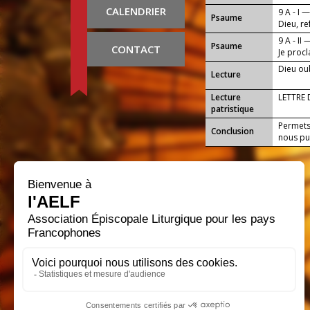
CALENDRIER
9 A - I 
Psaume
Dieu, r
9 A - II 
Psaume
CONTACT
Je proc
Dieu oub
Lecture
Lecture
LETTRE 
patristique
Permets,
Conclusion
nous pui