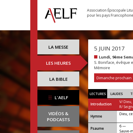
Association Épiscopale Lit
pour les pays Francophon
LA MESSE
5 JUIN 2017
Lundi, 9ème Sem
S. Boniface, évêque e
LES HEURES
Mémoire
Dimanche prochain
LA BIBLE
LECTURES
LAUDES
T
L'AELF
V/ Dieu,
Introduction
R/ Seign
VIDÉOS &
Dieu, c
...
Hymne
PODCASTS
6 —
Psaume
Sauve-m