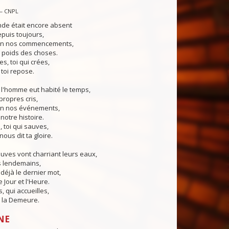
— CNPL
nde était encore absent
puis toujours,
 en nos commencements,
e poids des choses.
s, toi qui crées,
 toi repose.
 l'homme eut habité le temps,
propres cris,
 en nos événements,
notre histoire.
, toi qui sauves,
nous dit ta gloire.
euves vont charriant leurs eaux,
s lendemains,
 déjà le dernier mot,
 Jour et l'Heure.
, qui accueilles,
 la Demeure.
NE