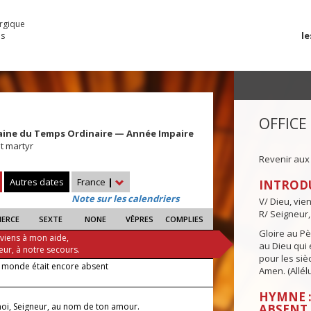
urgique
le
es
OFFICE
aine du Temps Ordinaire — Année Impaire
t martyr
Revenir aux
Autres dates
France
|
INTROD
Note sur les calendriers
V/ Dieu, vie
R/ Seigneur,
IERCE
SEXTE
NONE
VÊPRES
COMPLIES
Gloire au Pèr
 viens à mon aide,
au Dieu qui e
eur, à notre secours.
pour les siè
e monde était encore absent
Amen. (Allélu
HYMNE :
oi, Seigneur, au nom de ton amour.
ABSENT