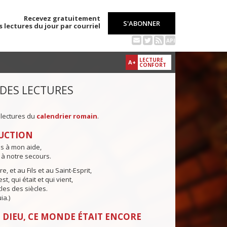
Recevez gratuitement
S'ABONNER
s lectures du jour par courriel
API
LECTURE
A+
CONFORT
 DES LECTURES
 lectures du
calendrier romain
.
UCTION
ns à mon aide,
 à notre secours.
e, et au Fils et au Saint-Esprit,
st, qui était et qui vient,
cles des siècles.
ia.)
 DIEU, CE MONDE ÉTAIT ENCORE