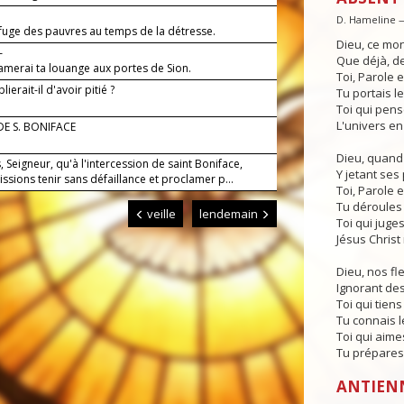
—
D. Hameline 
efuge des pauvres au temps de la détresse.
Dieu, ce mo
—
Que déjà, de
lamerai ta louange aux portes de Sion.
Toi, Parole
lierait-il d'avoir pitié ?
Tu portais l
Toi qui pense
L'univers en
DE S. BONIFACE
Dieu, quand
 Seigneur, qu'à l'intercession de saint Boniface,
Y jetant ses 
ssions tenir sans défaillance et proclamer p...
Toi, Parole
Tu déroules 
veille
lendemain
Toi qui juges
Jésus Christ 
Dieu, nos fl
Ignorant de
Toi qui tiens
Tu connais le
Toi qui aimes
Tu prépares
ANTIEN