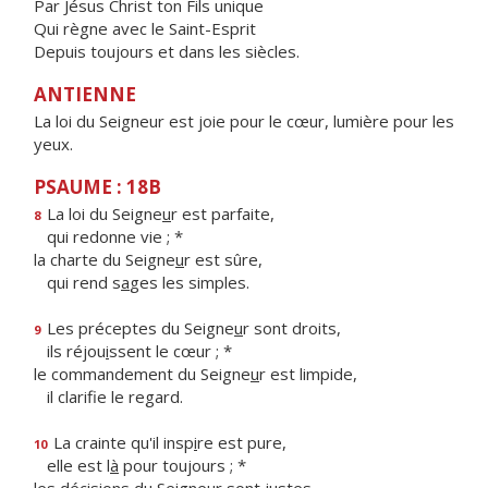
Par Jésus Christ ton Fils unique
Qui règne avec le Saint-Esprit
Depuis toujours et dans les siècles.
ANTIENNE
La loi du Seigneur est joie pour le cœur, lumière pour les
yeux.
PSAUME : 18B
La loi du Seigne
u
r est parfaite,
8
qui redonne vie ; *
la charte du Seigne
u
r est sûre,
qui rend s
a
ges les simples.
Les préceptes du Seigne
u
r sont droits,
9
ils réjou
i
ssent le cœur ; *
le commandement du Seigne
u
r est limpide,
il clarif
e le regard.
La crainte qu'il insp
i
re est pure,
10
elle est l
à
pour toujours ; *