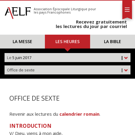
L'AELF
S'abonner
Association Épiscopale Liturgique
pour
les pays Francophones
Calendrier
Recevez gratuitement
Contact
les lectures du jour par courriel
LA MESSE
LES HEURES
LA BIBLE
Le
5 juin 2017
|
Office de sexte
|
OFFICE DE SEXTE
Revenir aux lectures du
calendrier romain
.
INTRODUCTION
V/ Dieu, viens à mon aide,