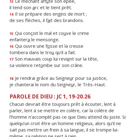
Le méchant aff
û
te son épée,
13
il tend son
a
rc et le tient prêt.
Il se prépare des eng
i
ns de mort ;
14
de ses flèches, il f
a
it des brandons.
Qui conçoit le mal et co
u
ve le crime
15
enfanter
a
le mensonge.
Qui ouvre une f
o
sse et la creuse
16
tombera dans le tro
u
qu'il a fait.
Son mauvais coup lui revi
e
nt sur la tête,
17
sa violence ret
o
mbe sur son crâne.
Je rendrai grâce au Seigne
u
r pour sa justice,
18
je chanterai le nom du Seigne
u
r, le Très-Haut.
PAROLE DE DIEU : JC 1, 19-20.26
Chacun devrait être toujours prêt à écouter, lent à
parler, lent à se mettre en colère, car la colère de
l’homme n’accomplit pas ce que Dieu attend du juste. Si
quelqu’un croit être un homme religieux, alors qu’il ne
sait pas mettre un frein à sa langue, il se trompe lui-
même, sa religion ne sert à rien.