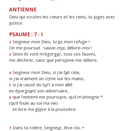
ANTIENNE
Dieu qui scrutes les cœurs et les reins, tu juges avec
justice.
PSAUME : 7 - I
Seigneur mon Dieu, tu
e
s mon refuge !
2
On me poursuit : sauve-m
o
i, délivre-moi !
Sinon ils vont m'égorg
e
r, tous ces fauves,
3
me déchirer, sans que pers
o
nne me délivre.
Seigneur mon Dieu, si j'ai f
a
it cela,
4
si j'ai vraiment un cr
i
me sur les mains,
si j'ai causé du t
o
rt à mon allié
5
en épargn
a
nt son adversaire,
que l'ennemi me poursu
i
ve, qu'il m'atteigne *
6
(qu'il foule au sol ma vie)
et livre ma gl
o
ire à la poussière.
Dans ta colère, Seigne
u
r, lève-toi, +
7