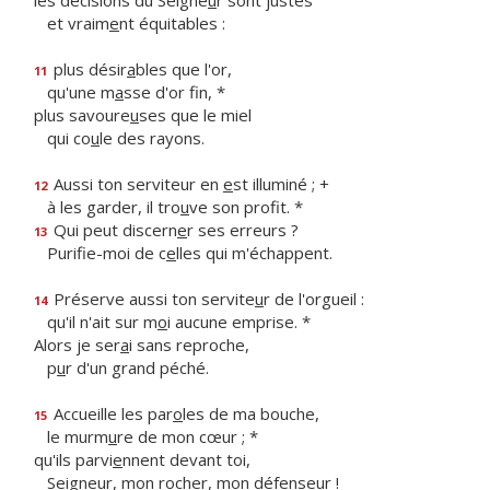
les décisions du Seigne
u
r sont justes
et vraim
e
nt équitables :
plus désir
a
bles que l'or,
11
qu'une m
a
sse d'or fin, *
plus savoure
u
ses que le miel
qui co
u
le des rayons.
Aussi ton serviteur en
e
st illuminé ; +
12
à les garder, il tro
u
ve son profit. *
Qui peut discern
e
r ses erreurs ?
13
Purifie-moi de c
e
lles qui m'échappent.
Préserve aussi ton servite
u
r de l'orgueil :
14
qu'il n'ait sur m
o
i aucune emprise. *
Alors je ser
a
i sans reproche,
p
u
r d'un grand péché.
Accueille les par
o
les de ma bouche,
15
le murm
u
re de mon cœur ; *
qu'ils parvi
e
nnent devant toi,
Seigneur, mon roch
e
r, mon défenseur !