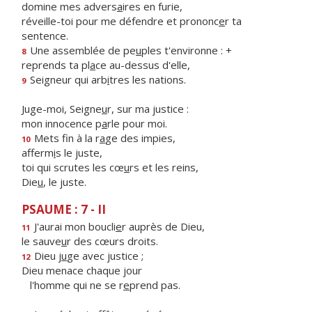
domine mes advers
a
ires en furie,
réveille-toi pour me défendre et prononc
e
r ta
sentence.
Une assemblée de pe
u
ples t'environne : +
8
reprends ta pl
a
ce au-dessus d'elle,
Seigneur qui arb
i
tres les nations.
9
Juge-moi, Seigne
u
r, sur ma justice :
mon innocence p
a
rle pour moi.
Mets fin à la r
a
ge des impies,
10
afferm
i
s le juste,
toi qui scrutes les cœ
u
rs et les reins,
Die
u
, le juste.
PSAUME : 7 - II
J'aurai mon boucli
e
r auprès de Dieu,
11
le sauve
u
r des cœurs droits.
Dieu j
u
ge avec justice ;
12
Dieu menace chaque jour
l'homme qui ne se r
e
prend pas.