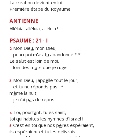
La création devient en lui
Première étape du Royaume.
ANTIENNE
Alléluia, alléluia, alléluia !
PSAUME : 21 - I
Mon Die
u
, mon Dieu,
2
pourquoi m'as-t
u
abandonné ? *
Le sal
u
t est loin de moi,
loin des m
o
ts que je rugis.
Mon Dieu, j'app
e
lle tout le jour,
3
et tu ne r
é
ponds pas ; *
m
ê
me la nuit,
je n'ai p
a
s de repos.
Toi, pourt
a
nt, tu es saint,
4
toi qui habites les h
y
mnes d'Israël !
C'est en toi que nos p
è
res espéraient,
5
ils espéraient et tu les d
é
livrais.