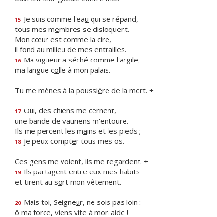
Je suis comme l'ea
u
qui se répand,
15
tous mes m
e
mbres se disloquent.
Mon cœur est c
o
mme la cire,
il fond au milie
u
de mes entrailles.
Ma vigueur a séch
é
comme l'argile,
16
ma langue c
o
lle à mon palais.
Tu me mènes à la poussi
è
re de la mort. +
Oui, des chi
e
ns me cernent,
17
une bande de vauri
e
ns m'entoure.
Ils me percent les m
a
ins et les pieds ;
je peux compt
e
r tous mes os.
18
Ces gens me v
o
ient, ils me regardent. +
Ils partagent entre e
u
x mes habits
19
et tirent au s
o
rt mon vêtement.
Mais toi, Seigne
u
r, ne sois pas loin :
20
ô ma force, viens v
i
te à mon aide !