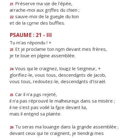
Préserve ma v
i
e de l'épée,
21
arrache-moi aux gr
i
ffes du chien ;
sauve-moi de la gue
u
le du lion
22
et de la c
o
rne des buffles.
PSAUME : 21 - III
Tu m'as répondu ! +
Et je proclame ton n
o
m devant mes frères,
23
je te loue en pl
e
ine assemblée.
Vous qui le craignez, lou
e
z le Seigneur, +
24
glorifiez-le, vous tous, descend
a
nts de Jacob,
vous tous, redoutez-le, descend
a
nts d'Israël.
Car il n'a p
a
s rejeté,
25
il n'a pas réprouvé le malheure
u
x dans sa misère ;
il ne s'est pas voilé la f
a
ce devant lui,
mais il ent
e
nd sa plainte.
Tu seras ma louange dans la gr
a
nde assemblée ;
26
devant ceux qui te craignent, je tiendr
a
i mes