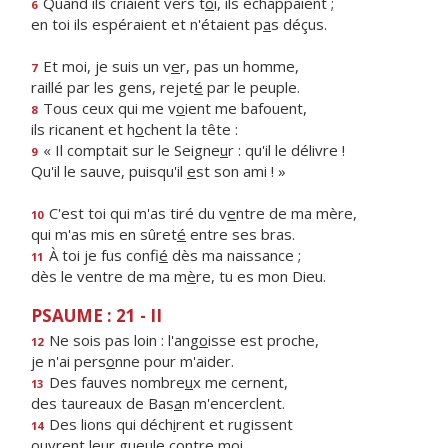
Quand ils criaient vers t
o
i, ils échappaient ;
6
en toi ils espéraient et n'étaient p
a
s déçus.
Et moi, je suis un v
e
r, pas un homme,
7
raillé par les gens, rejet
é
par le peuple.
Tous ceux qui me v
o
ient me bafouent,
8
ils ricanent et h
o
chent la tête :
« Il comptait sur le Seigne
u
r : qu'il le délivre !
9
Qu'il le sauve, puisqu'il
e
st son ami ! »
C'est toi qui m'as tiré du v
e
ntre de ma mère,
10
qui m'as mis en sûret
é
entre ses bras.
À toi je fus confi
é
dès ma naissance ;
11
dès le ventre de ma m
è
re, tu es mon Dieu.
PSAUME : 21 - II
Ne sois pas loin : l'ang
o
isse est proche,
12
je n'ai pers
o
nne pour m'aider.
Des fauves nombre
u
x me cernent,
13
des taureaux de Bas
a
n m'encerclent.
Des lions qui déch
i
rent et rugissent
14
ouvrent leur gue
u
le contre moi.