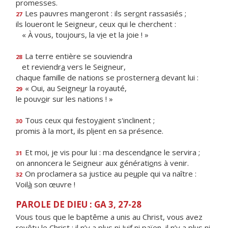
promesses.
Les pauvres mangeront : ils ser
o
nt rassasiés ;
27
ils loueront le Seigneur, ceux qui le cherchent :
« À vous, toujours, la v
i
e et la joie ! »
La terre entière se souviendra
28
et reviendr
a
vers le Seigneur,
chaque famille de nations se prosterner
a
devant lui :
« Oui, au Seigne
u
r la royauté,
29
le pouv
o
ir sur les nations ! »
Tous ceux qui festoy
a
ient s'inclinent ;
30
promis à la mort, ils pl
i
ent en sa présence.
Et moi, je vis pour lui : ma descend
a
nce le servira ;
31
on annoncera le Seigneur aux générati
o
ns à venir.
On proclamera sa justice au pe
u
ple qui va naître :
32
Voil
à
son œuvre !
PAROLE DE DIEU : GA 3, 27-28
Vous tous que le baptême a unis au Christ, vous avez
revêtu le Christ ; il n’y a plus ni Juif ni païen, il n’y a plus ni