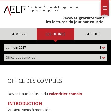
L'AELF
S'abonner
Association Épiscopale Liturgique
pour
les pays Francophones
Calendrier
Recevez gratuitement
Contact
les lectures du jour par courriel
LA MESSE
LES HEURES
LA BIBLE
Le
1 juin 2017
|
Office des complies
|
OFFICE DES COMPLIES
Revenir aux lectures du
calendrier romain
.
INTRODUCTION
V/ Dieu, viens à mon aide,