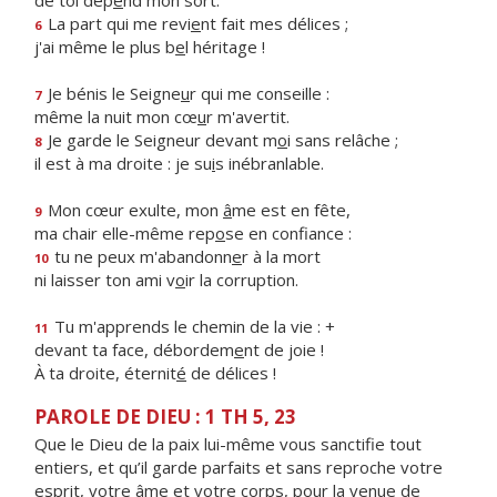
de toi dép
e
nd mon sort.
La part qui me revi
e
nt fait mes délices ;
6
j'ai même le plus b
e
l héritage !
Je bénis le Seigne
u
r qui me conseille :
7
même la nuit mon cœ
u
r m'avertit.
Je garde le Seigneur devant m
o
i sans relâche ;
8
il est à ma droite : je su
i
s inébranlable.
Mon cœur exulte, mon
â
me est en fête,
9
ma chair elle-même rep
o
se en confiance :
tu ne peux m'abandonn
e
r à la mort
10
ni laisser ton ami v
o
ir la corruption.
Tu m'apprends le chemin de la vie : +
11
devant ta face, débordem
e
nt de joie !
À ta droite, éternit
é
de délices !
PAROLE DE DIEU : 1 TH 5, 23
Que le Dieu de la paix lui-même vous sanctifie tout
entiers, et qu’il garde parfaits et sans reproche votre
esprit, votre âme et votre corps, pour la venue de