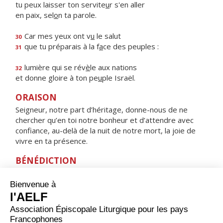
tu peux laisser ton servite
u
r s'en aller
en paix, sel
o
n ta parole.
Car mes yeux ont v
u
le salut
30
que tu préparais à la f
a
ce des peuples :
31
lumière qui se rév
è
le aux nations
32
et donne gloire à ton pe
u
ple Israël.
ORAISON
Seigneur, notre part d’héritage, donne-nous de ne
chercher qu’en toi notre bonheur et d’attendre avec
confiance, au-delà de la nuit de notre mort, la joie de
vivre en ta présence.
BÉNÉDICTION
Que la paix de Dieu garde notre cœur et nos pensées
dans le Christ Jésus, notre Seigneur. Amen.
HYMNE : Ô VIERGE MARIE, QUELLE JOIE !
ALLÉLUIA !