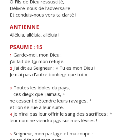
Ô Fils de Dieu ressuscité,
Délivre-nous de l'adversaire
Et conduis-nous vers ta clarté !
ANTIENNE
Alléluia, alléluia, alléluia !
PSAUME : 15
Garde-m
o
i, mon Dieu :
1
j'ai fait de t
o
i mon refuge.
J'ai dit au Seigneur : « Tu
e
s mon Dieu !
2
Je n'ai pas d'autre bonhe
u
r que toi. »
Toutes les idoles du pays,
3
ces die
u
x que j'aimais, +
ne cessent d'ét
e
ndre leurs ravages, *
et l'on se rue à leur suite.
Je n'irai pas leur offrir le s
a
ng des sacrifices ; *
4
leur nom ne viendra p
a
s sur mes lèvres !
Seigneur, mon part
a
ge et ma coupe :
5