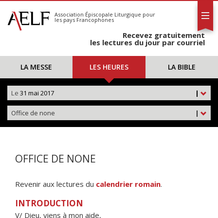
L'AELF
S'abonner
Association Épiscopale Liturgique
pour
les pays Francophones
Calendrier
Recevez gratuitement
Contact
les lectures du jour par courriel
LA MESSE
LES HEURES
LA BIBLE
Le
31 mai 2017
|
Office de none
|
OFFICE DE NONE
Revenir aux lectures du
calendrier romain
.
INTRODUCTION
V/ Dieu, viens à mon aide,