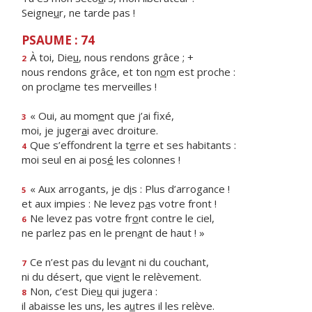
Seigne
u
r, ne tarde pas !
PSAUME : 74
À toi, Die
u
, nous rendons grâce ; +
2
nous rendons grâce, et ton n
o
m est proche :
on procl
a
me tes merveilles !
« Oui, au mom
e
nt que j’ai fixé,
3
moi, je juger
a
i avec droiture.
Que s’effondrent la t
e
rre et ses habitants :
4
moi seul en ai pos
é
les colonnes !
« Aux arrogants, je d
i
s : Plus d’arrogance !
5
et aux impies : Ne levez p
a
s votre front !
Ne levez pas votre fr
o
nt contre le ciel,
6
ne parlez pas en le pren
a
nt de haut ! »
Ce n’est pas du lev
a
nt ni du couchant,
7
ni du désert, que vi
e
nt le relèvement.
Non, c’est Die
u
qui jugera :
8
il abaisse les uns, les a
u
tres il les relève.