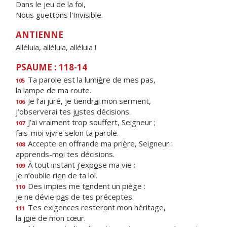
Dans le jeu de la foi,
Nous guettons l'Invisible.
ANTIENNE
Alléluia, alléluia, alléluia !
PSAUME : 118-14
Ta parole est la lumi
è
re de mes pas,
105
la l
a
mpe de ma route.
Je l’ai juré, je tiendr
a
i mon serment,
106
j’observerai tes j
u
stes décisions.
J’ai vraiment trop souff
e
rt, Seigneur ;
107
fais-moi v
i
vre selon ta parole.
Accepte en offrande ma pri
è
re, Seigneur :
108
apprends-m
o
i tes décisions.
À tout instant j’exp
o
se ma vie :
109
je n’oublie ri
e
n de ta loi.
Des impies me t
e
ndent un piège :
110
je ne dévie p
a
s de tes préceptes.
Tes exigences rester
o
nt mon héritage,
111
la j
o
ie de mon cœur.