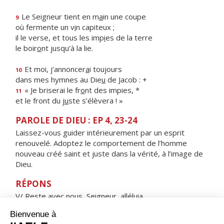
Le Seigneur tient en m
a
in une coupe
9
où fermente un v
i
n capiteux ;
il le verse, et tous les imp
i
es de la terre
le boir
o
nt jusqu’à la lie.
Et moi, j’annoncer
a
i toujours
10
dans mes hymnes au Die
u
de Jacob : +
« Je briserai le fr
o
nt des impies, *
11
et le front du j
u
ste s’élèvera ! »
PAROLE DE DIEU : EP 4, 23-24
Laissez-vous guider intérieurement par un esprit
renouvelé. Adoptez le comportement de l’homme
nouveau créé saint et juste dans la vérité, à l’image de
Dieu.
RÉPONS
V/ Reste avec nous, Seigneur, alléluia,
le soir approche, alléluia.