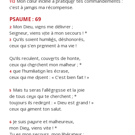
Mon cœur incline à pratiqu
e
r tes commandements :
112
c’est à jam
a
is ma récompense.
PSAUME : 69
Mon Dieu, vi
e
ns me délivrer ;
2
Seigneur, viens v
i
te à mon secours ! *
Qu’ils soient humili
é
s, déshonorés,
3
ceux qui s’en pr
e
nnent à ma vie !
Qu’ils reculent, couv
e
rts de honte,
ceux qui ch
e
rchent mon malheur ; *
que l’humiliati
o
n les écrase,
4
ceux qui me d
i
sent : « C’est bien fait ! »
Mais tu seras l’allégr
e
sse et la joie
5
de tous ce
u
x qui te cherchent ; *
toujours ils redir
o
nt : « Dieu est grand ! »
ceux qui
a
iment ton salut.
Je suis pa
u
vre et malheureux,
6
mon Die
u
, viens vite ! *
Tu es mon seco
u
rs, mon libérateur :