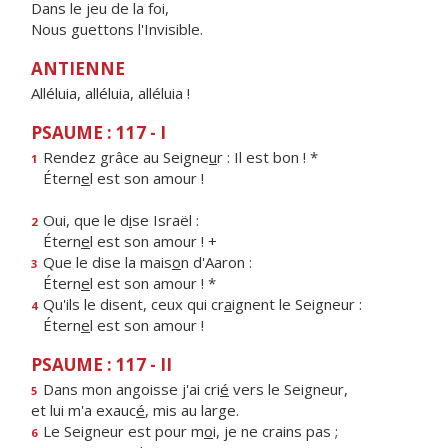
Dans le jeu de la foi,
Nous guettons l'Invisible.
ANTIENNE
Alléluia, alléluia, alléluia !
PSAUME : 117 - I
Rendez grâce au Seigne
u
r : Il est bon ! *
1
Étern
e
l est son amour !
Oui, que le d
i
se Israël :
2
Étern
e
l est son amour ! +
Que le dise la mais
o
n d'Aaron :
3
Étern
e
l est son amour ! *
Qu'ils le disent, ceux qui cr
a
ignent le Seigneur :
4
Étern
e
l est son amour !
PSAUME : 117 - II
Dans mon angoisse j'ai cri
é
vers le Seigneur,
5
et lui m'a exauc
é
, mis au large.
Le Seigneur est pour m
o
i, je ne crains pas ;
6