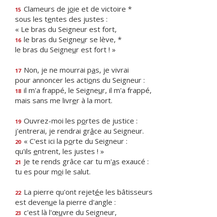
Clameurs de j
o
ie et de victoire *
15
sous les t
e
ntes des justes :
« Le bras du Seigneur est fort,
le bras du Seigne
u
r se lève, *
16
le bras du Seigne
u
r est fort ! »
Non, je ne mourrai p
a
s, je vivrai
17
pour annoncer les acti
o
ns du Seigneur :
il m'a frappé, le Seigne
u
r, il m'a frappé,
18
mais sans me livr
e
r à la mort.
Ouvrez-moi les p
o
rtes de justice :
19
j'entrerai, je rendrai gr
â
ce au Seigneur.
« C'est ici la p
o
rte du Seigneur :
20
qu'ils
e
ntrent, les justes ! »
Je te rends grâce car tu m'
a
s exaucé :
21
tu es pour m
o
i le salut.
La pierre qu'ont rejet
é
e les bâtisseurs
22
est deven
u
e la pierre d'angle :
c'est là l'œ
u
vre du Seigneur,
23