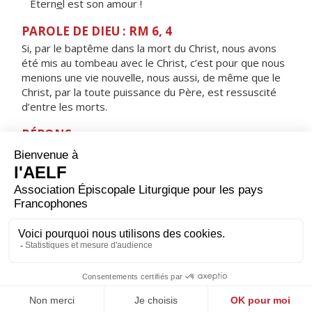
Étern
e
l est son amour !
PAROLE DE DIEU : RM 6, 4
Si, par le baptême dans la mort du Christ, nous avons
été mis au tombeau avec le Christ, c’est pour que nous
menions une vie nouvelle, nous aussi, de même que le
Christ, par la toute puissance du Père, est ressuscité
d’entre les morts.
RÉPONS
V/ Reste avec nous, Seigneur, alléluia,
le soir approche, alléluia.
ORAISON
Entends notre prière, Seigneur : nous croyons que le
Sauveur des hommes est auprès de toi dans la gloire ;
fais-nous croire aussi qu’il est encore avec nous jusqu’à
la fin des temps, comme il nous l’a promis.