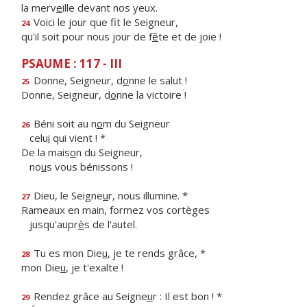
la merv
e
ille devant nos yeux.
Voici le jour que f
t le Seigneur,
24
qu'il soit pour nous jour de f
ê
te et de joie !
PSAUME : 117 - III
Donne, Seigneur, d
o
nne le salut !
25
Donne, Seigneur, d
o
nne la victoire !
Béni soit au n
o
m du Seigneur
26
celu
i
qui vient ! *
De la mais
o
n du Seigneur,
no
u
s vous bénissons !
Dieu, le Seigne
u
r, nous illumine. *
27
Rameaux en main, formez vos cortèges
jusqu'aupr
è
s de l'autel.
Tu es mon Die
u
, je te rends grâce, *
28
mon Die
u
, je t'exalte !
Rendez grâce au Seigne
u
r : Il est bon ! *
29