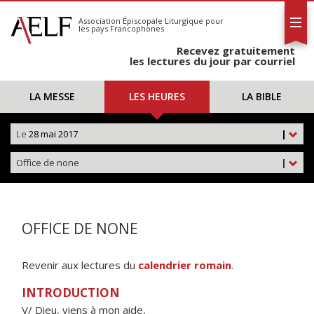
L'AELF
S'abonner
Association Épiscopale Liturgique
pour
les pays Francophones
Calendrier
Recevez gratuitement
Contact
les lectures du jour par courriel
LA MESSE
LES HEURES
LA BIBLE
Le
28 mai 2017
|
Office de none
|
OFFICE DE NONE
Revenir aux lectures du
calendrier romain
.
INTRODUCTION
V/ Dieu, viens à mon aide,