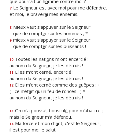
que pourrait un h
o
mme contre moi ?
Le Seigneur est avec m
o
i pour me défendre,
7
et moi, je braver
a
i mes ennemis.
Mieux vaut s'appuy
e
r sur le Seigneur
8
que de compt
e
r sur les hommes ; *
mieux vaut s'appuy
e
r sur le Seigneur
9
que de compt
e
r sur les puissants !
Toutes les nati
o
ns m'ont encerclé :
10
au nom du Seigne
u
r, je les détruis !
Elles m'ont cern
é
, encerclé :
11
au nom du Seigne
u
r, je les détruis !
Elles m'ont cern
é
comme des guêpes : +
12
(– ce n'ét
a
it qu'un feu de ronces –) *
au nom du Seigne
u
r, je les détruis !
On m'a poussé, bouscul
é
pour m'abattre ;
13
mais le Seigne
u
r m'a défendu.
Ma force et mon ch
a
nt, c'est le Seigneur ;
14
il est pour m
o
i le salut.