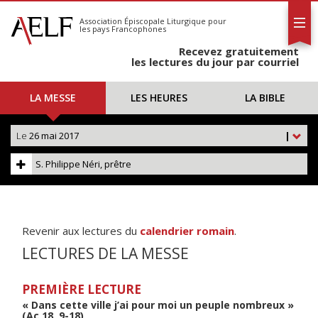
L'AELF
S'abonner
Association Épiscopale Liturgique
pour
les pays Francophones
Calendrier
Recevez gratuitement
Contact
les lectures du jour par courriel
LA MESSE
LES HEURES
LA BIBLE
Le
26 mai 2017
|
S. Philippe Néri, prêtre
Revenir aux lectures du
calendrier romain
.
LECTURES DE LA MESSE
PREMIÈRE LECTURE
« Dans cette ville j’ai pour moi un peuple nombreux »
(Ac 18, 9-18)