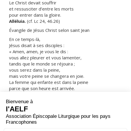
Le Christ devait souffrir
et ressusciter d’entre les morts
pour entrer dans la gloire.
Alléluia.
(cf. Lc 24, 46.26)
Évangile de Jésus Christ selon saint Jean
En ce temps-là,
Jésus disait à ses disciples :
« Amen, amen, je vous le dis :
vous allez pleurer et vous lamenter,
tandis que le monde se réjouira ;
vous serez dans la peine,
mais votre peine se changera en joie.
La femme qui enfante est dans la peine
parce que son heure est arrivée.
Mais, quand l’enfant est né,
elle ne se souvient plus de sa souffrance,
tout heureuse qu’un être humain soit venu au monde.
Vous aussi, maintenant, vous êtes dans la peine,
mais je vous reverrai, et votre cœur se réjouira ;
et votre joie, personne ne vous l’enlèvera.