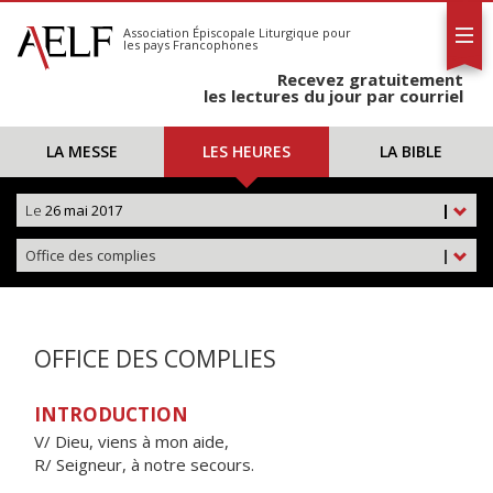
L'AELF
S'abonner
Association Épiscopale Liturgique
pour
les pays Francophones
Calendrier
Recevez gratuitement
Contact
les lectures du jour par courriel
LA MESSE
LES HEURES
LA BIBLE
Le
26 mai 2017
|
Office des complies
|
OFFICE DES COMPLIES
INTRODUCTION
V/ Dieu, viens à mon aide,
R/ Seigneur, à notre secours.