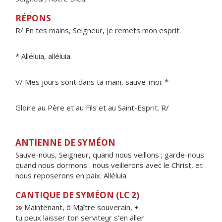
RÉPONS
R/ En tes mains, Seigneur, je remets mon esprit.
* Alléluia, alléluia.
V/ Mes jours sont dans ta main, sauve-moi. *
Gloire au Père et au Fils et au Saint-Esprit. R/
ANTIENNE DE SYMÉON
Sauve-nous, Seigneur, quand nous veillons ; garde-nous
quand nous dormons : nous veillerons avec le Christ, et
nous reposerons en paix. Alléluia.
CANTIQUE DE SYMÉON (LC 2)
Maintenant, ô M
a
ître souverain, +
29
tu peux laisser ton servite
u
r s'en aller