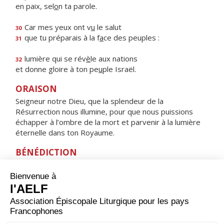
en paix, sel
o
n ta parole.
Car mes yeux ont v
u
le salut
30
que tu préparais à la f
a
ce des peuples :
31
lumière qui se rév
è
le aux nations
32
et donne gloire à ton pe
u
ple Israël.
ORAISON
Seigneur notre Dieu, que la splendeur de la
Résurrection nous illumine, pour que nous puissions
échapper à l’ombre de la mort et parvenir à la lumière
éternelle dans ton Royaume.
BÉNÉDICTION
Que le Seigneur qui nous a sauvés par sa croix
soit pour nous la résurrection et la vie. Amen.
HYMNE : REINE DU CIEL, RÉJOUIS-TOI,
ALLÉLUIA
Reine du ciel, réjouis-toi, alléluia,