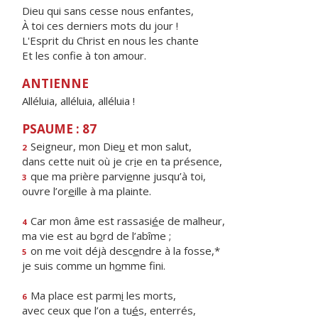
Dieu qui sans cesse nous enfantes,
À toi ces derniers mots du jour !
L'Esprit du Christ en nous les chante
Et les confie à ton amour.
ANTIENNE
Alléluia, alléluia, alléluia !
PSAUME : 87
Seigneur, mon Die
u
et mon salut,
2
dans cette nuit où je cr
i
e en ta présence,
que ma prière parvi
e
nne jusqu’à toi,
3
ouvre l’or
e
ille à ma plainte.
Car mon âme est rassasi
é
e de malheur,
4
ma vie est au b
o
rd de l’abîme ;
on me voit déjà desc
e
ndre à la fosse,*
5
je suis comme un h
o
mme fini.
Ma place est parm
i
les morts,
6
avec ceux que l’on a tu
é
s, enterrés,