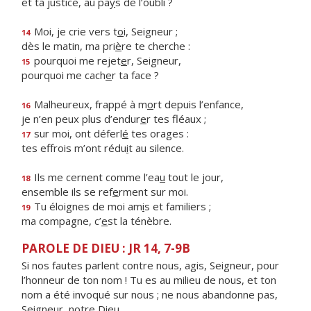
et ta justice, au pa
y
s de l’oubli ?
Moi, je crie vers t
o
i, Seigneur ;
14
dès le matin, ma pri
è
re te cherche :
pourquoi me rejet
e
r, Seigneur,
15
pourquoi me cach
e
r ta face ?
Malheureux, frappé à m
o
rt depuis l’enfance,
16
je n’en peux plus d’endur
e
r tes fléaux ;
sur moi, ont déferl
é
tes orages :
17
tes effrois m’ont rédu
i
t au silence.
Ils me cernent comme l’ea
u
tout le jour,
18
ensemble ils se ref
e
rment sur moi.
Tu éloignes de moi am
i
s et familiers ;
19
ma compagne, c’
e
st la ténèbre.
PAROLE DE DIEU : JR 14, 7-9B
Si nos fautes parlent contre nous, agis, Seigneur, pour
l’honneur de ton nom ! Tu es au milieu de nous, et ton
nom a été invoqué sur nous ; ne nous abandonne pas,
Seigneur, notre Dieu.