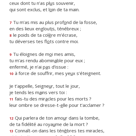
ceux dont tu n’as pl
u
s souvenir,
qui sont exclus, et l
o
in de ta main.
Tu m’as mis au plus prof
o
nd de la fosse,
7
en des lieux englout
i
s, ténébreux ;
le poids de ta col
è
re m’écrase,
8
tu déverses tes fl
o
ts contre moi.
Tu éloignes de m
o
i mes amis,
9
tu m’as rendu abomin
a
ble pour eux ;
enfermé, je n’ai p
a
s d’issue :
à force de souffrir, mes ye
u
x s’éteignent.
10
Je t’appelle, Seigne
u
r, tout le jour,
je tends les m
a
ins vers toi :
fais-tu des mir
a
cles pour les morts ?
11
leur ombre se dresse-t-
e
lle pour t’acclamer ?
Qui parlera de ton amo
u
r dans la tombe,
12
de ta fidélité au roya
u
me de la mort ?
Connaît-on dans les tén
è
bres tes miracles,
13