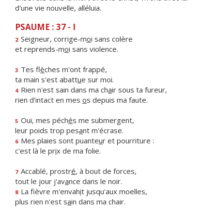
d'une vie nouvelle, alléluia.
PSAUME : 37 - I
Seigneur, corrige-m
o
i sans colère
2
et reprends-m
o
i sans violence.
Tes fl
è
ches m'ont frappé,
3
ta main s'est abatt
u
e sur moi.
Rien n'est sain dans ma ch
a
ir sous ta fureur,
4
rien d'intact en mes
o
s depuis ma faute.
Oui, mes péch
é
s me submergent,
5
leur poids trop pes
a
nt m'écrase.
Mes plaies sont puante
u
r et pourriture :
6
c'est là le pr
i
x de ma folie.
Accablé, prostr
é
, à bout de forces,
7
tout le jour j'av
a
nce dans le noir.
La fièvre m'envah
i
t jusqu'aux moelles,
8
plus rien n'est s
a
in dans ma chair.