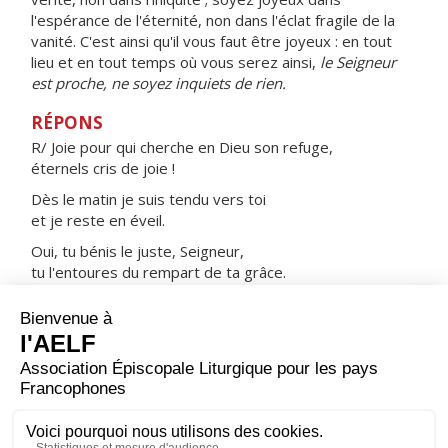
l'espérance de l'éternité, non dans l'éclat fragile de la
vanité. C'est ainsi qu'il vous faut être joyeux : en tout
lieu et en tout temps où vous serez ainsi,
le Seigneur
est proche, ne soyez inquiets de rien.
RÉPONS
R/ Joie pour qui cherche en Dieu son refuge,
éternels cris de joie !
Dès le matin je suis tendu vers toi
et je reste en éveil.
Oui, tu bénis le juste, Seigneur,
tu l'entoures du rempart de ta grâce.
Ouvre mes lèvres
et ma bouche annoncera ta louange !
ORAISON
Dieu qui ne cesses d’élever à la sainteté ceux qui te
servent fidèlement, accorde-nous d’être embrasés du
feu de l’Esprit Saint qui brûlait si merveilleusement au