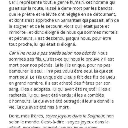
Car il représente tout le genre humain, cet homme qui
gisait sur la route, laissé à demi-mort par les bandits,
que le prêtre et le lévite ont négligé en se détournant,
et dont s’est approché un Samaritain qui passait, afin de
le soigner et de le secourir. Alors qu'il était juste et
immortel, et donc éloigné de nous qui sommes mortels
et pécheurs, il est descendu jusqu'à nous, pour être
tout proche, lui qui était si éloigné.
Car il ne nous a pas traités selon nos péchés
. Nous
sommes ses fils. Qu'est-ce qui nous le prouve ? Il est
mort pour nos péchés, lui le Fils unique, pour ne pas
demeurer le seul. Il n’a pas voulu être seul, lui qui est
mort seul. Le Fils unique de Dieu a fait des fils de Dieu
en grand nombre. Il s'est acheté des frères par son
sang, il les a adoptés, lui qui avait été rejeté ; il les a
rachetés, lui qui avait été vendu ; il les a comblés
d'honneurs, lui qui avait été outragé ; il leur a donné la
vie, lui qui avait été mis à mort.
Donc, mes frères,
soyez joyeux dans le Seigneur
, non
selon le monde. C'est-à-dire : soyez joyeux dans la
vérité, non dans l'iniquité ; soyez joyeux dans