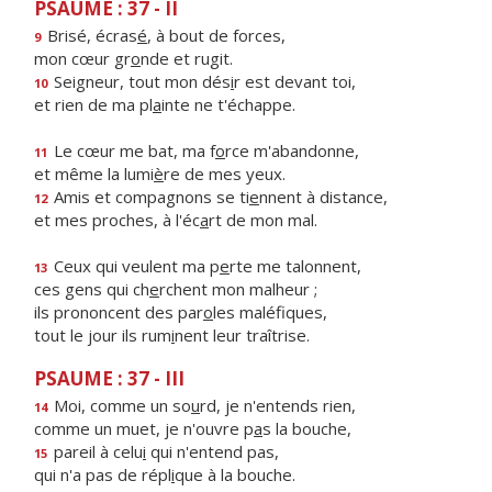
PSAUME : 37 - II
Brisé, écras
é
, à bout de forces,
9
mon cœur gr
o
nde et rugit.
Seigneur, tout mon dés
i
r est devant toi,
10
et rien de ma pl
a
inte ne t'échappe.
Le cœur me bat, ma f
o
rce m'abandonne,
11
et même la lumi
è
re de mes yeux.
Amis et compagnons se ti
e
nnent à distance,
12
et mes proches, à l'éc
a
rt de mon mal.
Ceux qui veulent ma p
e
rte me talonnent,
13
ces gens qui ch
e
rchent mon malheur ;
ils prononcent des par
o
les maléfiques,
tout le jour ils rum
i
nent leur traîtrise.
PSAUME : 37 - III
Moi, comme un so
u
rd, je n'entends rien,
14
comme un muet, je n'ouvre p
a
s la bouche,
pareil à celu
i
qui n'entend pas,
15
qui n'a pas de répl
i
que à la bouche.