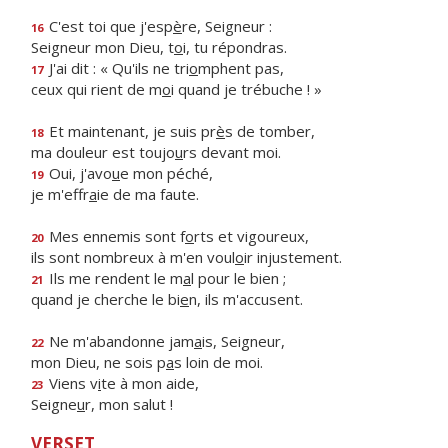
C'est toi que j'esp
è
re, Seigneur :
16
Seigneur mon Dieu, t
o
i, tu répondras.
J'ai dit : « Qu'ils ne tri
o
mphent pas,
17
ceux qui rient de m
o
i quand je trébuche ! »
Et maintenant, je suis pr
è
s de tomber,
18
ma douleur est toujo
u
rs devant moi.
Oui, j'avo
u
e mon péché,
19
je m'effr
a
ie de ma faute.
Mes ennemis sont f
o
rts et vigoureux,
20
ils sont nombreux à m'en voul
o
ir injustement.
Ils me rendent le m
a
l pour le bien ;
21
quand je cherche le bi
e
n, ils m'accusent.
Ne m'abandonne jam
a
is, Seigneur,
22
mon Dieu, ne sois p
a
s loin de moi.
Viens v
i
te à mon aide,
23
Seigne
u
r, mon salut !
VERSET