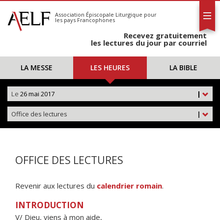
L'AELF
S'abonner
Association Épiscopale Liturgique
pour
les pays Francophones
Calendrier
Recevez gratuitement
Contact
les lectures du jour par courriel
LA MESSE
LES HEURES
LA BIBLE
Le
26 mai 2017
|
Office des lectures
|
OFFICE DES LECTURES
Revenir aux lectures du
calendrier romain
.
INTRODUCTION
V/ Dieu, viens à mon aide,