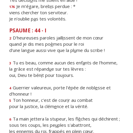
Tes décisi
o
ns me soient en aide !
Je m’égare, breb
i
s perdue : *
176
viens chercher ton serviteur.
Je n’oublie p
a
s tes volontés.
PSAUME : 44 - I
D'heureuses paroles jaill
i
ssent de mon cœur
2
quand je dis mes po
è
mes pour le roi
d'une langue aussi vive que la pl
u
me du scribe !
Tu es beau, comme aucun des enf
a
nts de l'homme,
3
la grâce est répand
u
e sur tes lèvres :
oui, Dieu te bén
i
t pour toujours.
Guerrier valeureux, porte l'épée de nobl
e
sse et
4
d'honneur !
Ton honneur, c'est de cour
i
r au combat
5
pour la justice, la clém
e
nce et la vérité.
Ta main jettera la stupeur, les fl
è
ches qui déchirent ;
6
sous tes coups, les pe
u
ples s'abattront,
les ennemis du roi, frapp
é
s en plein cœur.