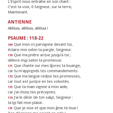
L'Esprit nous entraîne en son chant :
C'est ta voix, ô Seigneur, sur la terre,
Maintenant.
ANTIENNE
Alléluia, alléluia, alléluia !
PSAUME : 118-22
Que mon cri parvi
e
nne devant toi,
169
éclaire-moi selon ta par
o
le, Seigneur.
Que ma prière arr
i
ve jusqu’à toi ;
170
délivre-m
o
i selon ta promesse.
Que chante sur mes l
è
vres ta louange,
171
car tu m’appr
e
nds tes commandements.
Que ma langue red
i
se tes promesses,
172
car tout est just
i
ce en tes volontés.
Que ta main vi
e
nne à mon aide,
173
car j’ai chois
i
tes préceptes.
J’ai le désir de ton sal
u
t, Seigneur :
174
ta l
o
i fait mon plaisir.
Que je vive et que mon
â
me te loue !
175