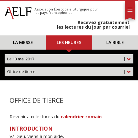
L'AELF
S'abonner
Association Épiscopale Liturgique
pour
les pays Francophones
Calendrier
Recevez gratuitement
Contact
les lectures du jour par courriel
LA MESSE
LES HEURES
LA BIBLE
Le
13 mai 2017
|
Office de tierce
|
OFFICE DE TIERCE
Revenir aux lectures du
calendrier romain
.
INTRODUCTION
V/ Dieu, viens à mon aide,