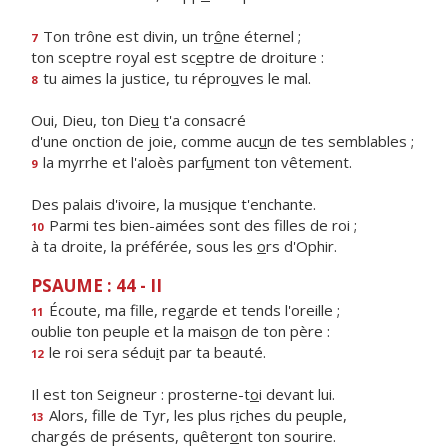
Ton trône est divin, un tr
ô
ne éternel ;
7
ton sceptre royal est sc
e
ptre de droiture :
tu aimes la justice, tu répro
u
ves le mal.
8
Oui, Dieu, ton Die
u
t'a consacré
d'une onction de joie, comme auc
u
n de tes semblables ;
la myrrhe et l'aloès parf
u
ment ton vêtement.
9
Des palais d'ivoire, la mus
i
que t'enchante.
Parmi tes bien-aimées sont des f
lles de roi ;
10
à ta droite, la préférée, sous les
o
rs d'Ophir.
PSAUME : 44 - II
Écoute, ma fille, reg
a
rde et tends l'oreille ;
11
oublie ton peuple et la mais
o
n de ton père :
le roi sera sédu
i
t par ta beauté.
12
Il est ton Seigneur : prosterne-t
o
i devant lui.
Alors, fille de Tyr, les plus r
i
ches du peuple,
13
chargés de présents, quêter
o
nt ton sourire.