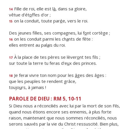
Fille de roi, elle est l
à
, dans sa gloire,
14
vêtue d'ét
o
ffes d'or ;
on la conduit, toute par
é
e, vers le roi.
15
Des jeunes filles, ses compagnes, lui f
o
nt cortège ;
on les conduit parmi les ch
a
nts de fête :
16
elles entrent au pal
a
is du roi.
À la place de tes pères se lèver
o
nt tes fils ;
17
sur toute la terre tu feras d'e
u
x des princes.
Je ferai vivre ton nom pour les
â
ges des âges :
18
que les peuples te rendent grâce,
toujo
u
rs, à jamais !
PAROLE DE DIEU : RM 5, 10-11
Si Dieu nous a réconciliés avec lui par la mort de son Fils,
quand nous étions encore ses ennemis, à plus forte
raison, maintenant que nous sommes réconciliés, nous
serons sauvés par la vie du Christ ressuscité. Bien plus,