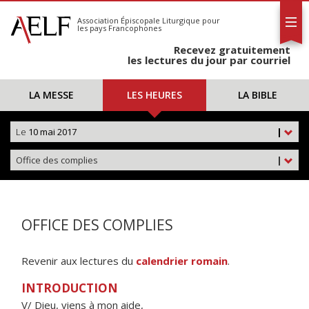
L'AELF
S'abonner
Association Épiscopale Liturgique
pour
les pays Francophones
Calendrier
Recevez gratuitement
Contact
les lectures du jour par courriel
LA MESSE
LES HEURES
LA BIBLE
Le
10 mai 2017
|
Office des complies
|
OFFICE DES COMPLIES
Revenir aux lectures du
calendrier romain
.
INTRODUCTION
V/ Dieu, viens à mon aide,