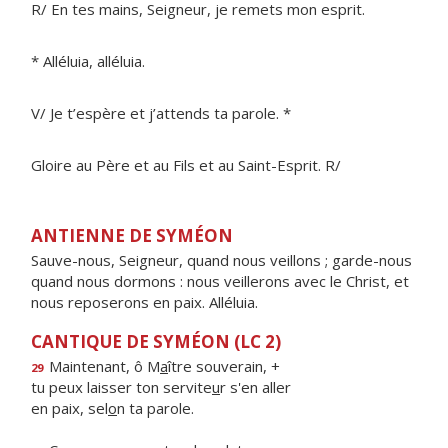
R/ En tes mains, Seigneur, je remets mon esprit.
* Alléluia, alléluia.
V/ Je t’espère et j’attends ta parole. *
Gloire au Père et au Fils et au Saint-Esprit. R/
ANTIENNE DE SYMÉON
Sauve-nous, Seigneur, quand nous veillons ; garde-nous
quand nous dormons : nous veillerons avec le Christ, et
nous reposerons en paix. Alléluia.
CANTIQUE DE SYMÉON (LC 2)
Maintenant, ô M
a
ître souverain, +
29
tu peux laisser ton servite
u
r s'en aller
en paix, sel
o
n ta parole.