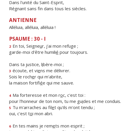
Dans l'unité du Saint-Esprit,
Régnant sans fin dans tous les siècles.
ANTIENNE
Alléluia, alléluia, alléluia !
PSAUME : 30 - I
En toi, Seigne
u
r, j'ai mon refuge ;
2
garde-moi d'être humili
é
pour toujours.
Dans ta justice, l
i
bère-moi ;
écoute, et vi
e
ns me délivrer.
3
Sois le roch
e
r qui m'abrite,
la maison fortifi
é
e qui me sauve.
Ma forteresse et mon r
o
c, c'est toi :
4
pour l'honneur de ton nom, tu me gu
i
des et me conduis.
Tu m'arraches au fil
e
t qu'ils m'ont tendu ;
5
oui, c'est t
o
i mon abri.
En tes mains je rem
e
ts mon esprit ;
6