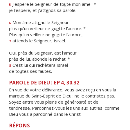
J’espère le Seigneur de to
u
te mon âme ; *
5
je l’espère, et j’att
e
nds sa parole.
Mon âme att
e
nd le Seigneur
6
plus qu’un veilleur ne gu
e
tte l’aurore. *
Plus qu’un veilleur ne gu
e
tte l’aurore,
attends le Seigne
u
r, Israël.
7
Oui, près du Seigne
u
r, est l’amour ;
près de lui, ab
o
nde le rachat. *
C’est lui qui rachèter
a
Israël
8
de to
u
tes ses fautes.
PAROLE DE DIEU : EP 4, 30.32
En vue de votre délivrance, vous avez reçu en vous la
marque du Saint-Esprit de Dieu : ne le contristez pas.
Soyez entre vous pleins de générosité et de
tendresse. Pardonnez-vous les uns aux autres, comme
Dieu vous a pardonné dans le Christ.
RÉPONS