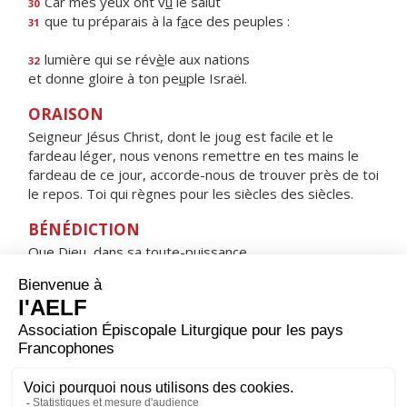
Car mes yeux ont v
u
le salut
30
que tu préparais à la f
a
ce des peuples :
31
lumière qui se rév
è
le aux nations
32
et donne gloire à ton pe
u
ple Israël.
ORAISON
Seigneur Jésus Christ, dont le joug est facile et le
fardeau léger, nous venons remettre en tes mains le
fardeau de ce jour, accorde-nous de trouver près de toi
le repos. Toi qui règnes pour les siècles des siècles.
BÉNÉDICTION
Que Dieu, dans sa toute-puissance,
éloigne de nous le mal,
et nous tienne en sa bénédiction. Amen.
HYMNE : REGINA CÆLI, LÆTARE, ALLELUIA
Regina cæli, lætare, alleluia,
quia quem meruisti portare, alleluia,
resurrexit sicut dixit, alleluia ;
ora pro nobis Deum, alleluia.