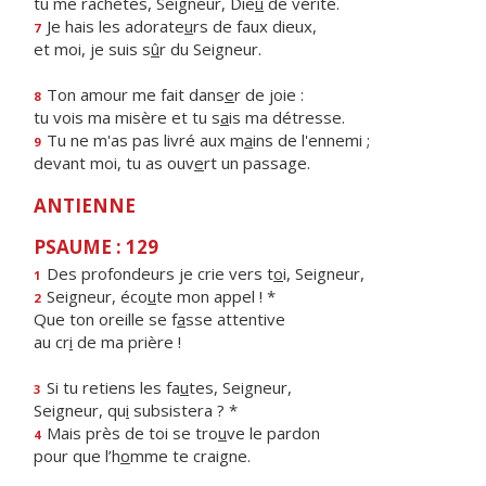
tu me rachètes, Seigneur, Die
u
de vérité.
Je hais les adorate
u
rs de faux dieux,
7
et moi, je suis s
û
r du Seigneur.
Ton amour me fait dans
e
r de joie :
8
tu vois ma misère et tu s
a
is ma détresse.
Tu ne m'as pas livré aux m
a
ins de l'ennemi ;
9
devant moi, tu as ouv
e
rt un passage.
ANTIENNE
PSAUME : 129
Des profondeurs je crie vers t
o
i, Seigneur,
1
Seigneur, éco
u
te mon appel ! *
2
Que ton oreille se f
a
sse attentive
au cr
i
de ma prière !
Si tu retiens les fa
u
tes, Seigneur,
3
Seigneur, qu
i
subsistera ? *
Mais près de toi se tro
u
ve le pardon
4
pour que l’h
o
mme te craigne.