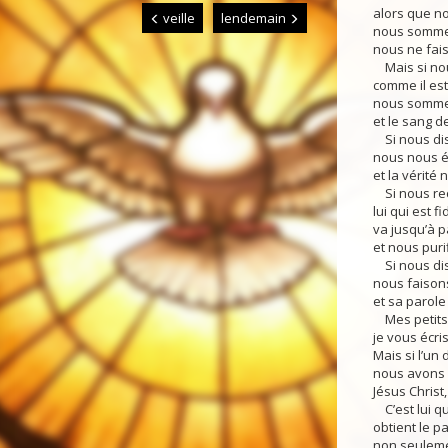
alors que n
veille
lendemain
nous somme
nous ne fais
Mais si nou
comme il est
nous sommes
et le sang de
Si nous dis
nous nous 
et la vérité 
Si nous re
lui qui est f
va jusqu’à 
et nous purif
Si nous di
nous faisons
et sa parole
Mes petits
je vous écri
Mais si l’un
nous avons 
Jésus Christ, 
C’est lui qu
obtient le p
non seuleme