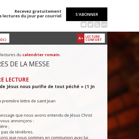
Recevez gratuitement
S'ABONNER
s lectures du jour par courriel
API
LECTURE
A+
DOC)
CONFORT
 lectures du
calendrier romain
.
ES DE LA MESSE
E LECTURE
de Jésus nous purifie de tout péché » (1 Jn
a première lettre de saint Jean
message que nous avons entendu de Jésus Christ
 vous annonçons :
ière ;
y a pas de ténèbres.
ons que nous sommes en communion avec lui,