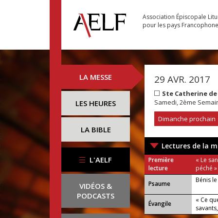
Association Épiscopale Lit
pour les pays Francophon
LA MESSE
29 AVR. 2017
Ste Catherine de 
Samedi, 2ème Semai
LES HEURES
Dimanche prochain
LA BIBLE
Lectures de la m
L'AELF
Première
« Le san
lecture
péché »
Bénis l
Psaume
VIDÉOS &
PODCASTS
« Ce qu
Évangile
savants, 