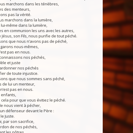
ous marchons dans les ténèbres,
s des menteurs,
ons pas la vérité.
s marchons dans la lumière,
 lui-même dans la lumière,
 en communion les uns avec les autres,
 Jésus, son Fils, nous purifie de tout péché.
ons que nous n’avons pas de péché,
égarons nous-mêmes,
n’est pas en nous.
connaissons nos péchés,
idèle et juste
pardonner nos péchés
ier de toute injustice.
sons que nous sommes sans péché,
 de lui un menteur,
 n’est pas en nous.
 enfants,
s cela pour que vous évitiez le péché.
 de nous vient à pécher,
un défenseur devant le Père :
le Juste.
i, par son sacrifice,
ardon de nos péchés,
nt les nôtres,