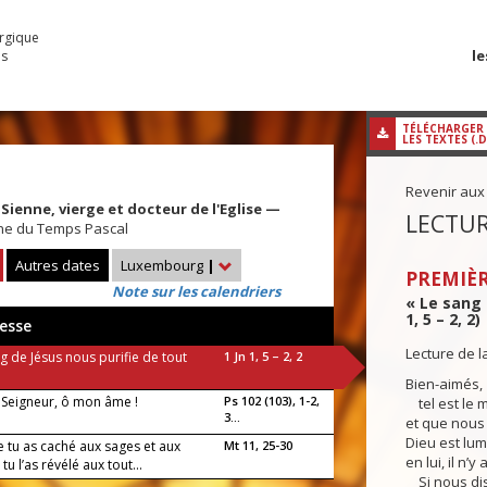
urgique
le
es
TÉLÉCHARGER
LES TEXTES (.
Revenir aux
Sienne, vierge et docteur de l'Eglise —
LECTUR
ne du Temps Pascal
Autres dates
Luxembourg
|
PREMIÈR
Note sur les calendriers
« Le sang 
1, 5 – 2, 2)
esse
Lecture de l
g de Jésus nous purifie de tout
1 Jn 1, 5 – 2, 2
Bien-aimés,
e Seigneur, ô mon âme !
Ps 102 (103), 1-2,
tel est le 
3...
et que nous
Dieu est lum
e tu as caché aux sages et aux
Mt 11, 25-30
en lui, il n’
tu l’as révélé aux tout...
Si nous dis