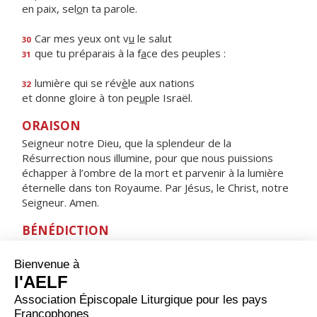
en paix, sel
o
n ta parole.
Car mes yeux ont v
u
le salut
30
que tu préparais à la f
a
ce des peuples :
31
lumière qui se rév
è
le aux nations
32
et donne gloire à ton pe
u
ple Israël.
ORAISON
Seigneur notre Dieu, que la splendeur de la
Résurrection nous illumine, pour que nous puissions
échapper à l’ombre de la mort et parvenir à la lumière
éternelle dans ton Royaume. Par Jésus, le Christ, notre
Seigneur. Amen.
BÉNÉDICTION
Que le Seigneur qui nous a sauvés par sa croix
soit pour nous la résurrection et la vie. Amen.
HYMNE : Ô VIERGE MARIE, QUELLE JOIE !
ALLÉLUIA !