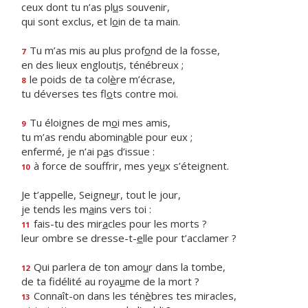
ceux dont tu n’as pl
u
s souvenir,
qui sont exclus, et l
o
in de ta main.
Tu m’as mis au plus prof
o
nd de la fosse,
7
en des lieux englout
i
s, ténébreux ;
le poids de ta col
è
re m’écrase,
8
tu déverses tes fl
o
ts contre moi.
Tu éloignes de m
o
i mes amis,
9
tu m’as rendu abomin
a
ble pour eux ;
enfermé, je n’ai p
a
s d’issue :
à force de souffrir, mes ye
u
x s’éteignent.
10
Je t’appelle, Seigne
u
r, tout le jour,
je tends les m
a
ins vers toi :
fais-tu des mir
a
cles pour les morts ?
11
leur ombre se dresse-t-
e
lle pour t’acclamer ?
Qui parlera de ton amo
u
r dans la tombe,
12
de ta fidélité au roya
u
me de la mort ?
Connaît-on dans les tén
è
bres tes miracles,
13