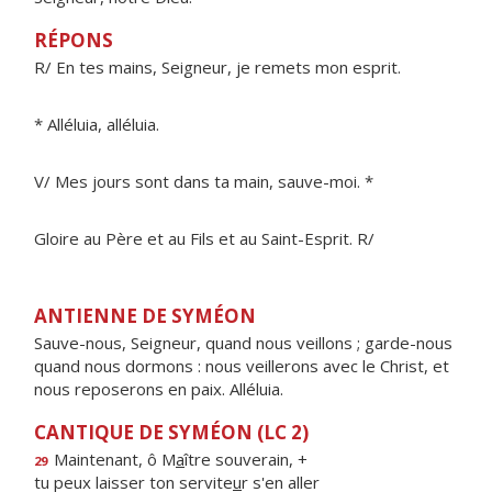
RÉPONS
R/ En tes mains, Seigneur, je remets mon esprit.
* Alléluia, alléluia.
V/ Mes jours sont dans ta main, sauve-moi. *
Gloire au Père et au Fils et au Saint-Esprit. R/
ANTIENNE DE SYMÉON
Sauve-nous, Seigneur, quand nous veillons ; garde-nous
quand nous dormons : nous veillerons avec le Christ, et
nous reposerons en paix. Alléluia.
CANTIQUE DE SYMÉON (LC 2)
Maintenant, ô M
a
ître souverain, +
29
tu peux laisser ton servite
u
r s'en aller