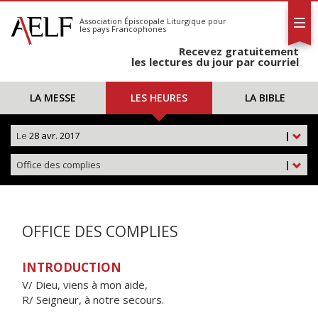
L'AELF
S'abonner
Association Épiscopale Liturgique
pour
les pays Francophones
Calendrier
Recevez gratuitement
Contact
les lectures du jour par courriel
LA MESSE
LES HEURES
LA BIBLE
Le
28 avr. 2017
|
Office des complies
|
OFFICE DES COMPLIES
INTRODUCTION
V/ Dieu, viens à mon aide,
R/ Seigneur, à notre secours.