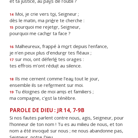
et ta justice, au pa
y
s de l’oubli ?
Moi, je crie vers t
o
i, Seigneur ;
14
dès le matin, ma pri
è
re te cherche :
pourquoi me rejet
e
r, Seigneur,
15
pourquoi me cach
e
r ta face ?
Malheureux, frappé à m
o
rt depuis l’enfance,
16
je n’en peux plus d’endur
e
r tes fléaux ;
sur moi, ont déferl
é
tes orages :
17
tes effrois m’ont rédu
i
t au silence.
Ils me cernent comme l’ea
u
tout le jour,
18
ensemble ils se ref
e
rment sur moi.
Tu éloignes de moi am
i
s et familiers ;
19
ma compagne, c’
e
st la ténèbre.
PAROLE DE DIEU : JR 14, 7-9B
Si nos fautes parlent contre nous, agis, Seigneur, pour
l’honneur de ton nom ! Tu es au milieu de nous, et ton
nom a été invoqué sur nous ; ne nous abandonne pas,
Seigneur, notre Dieu.