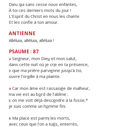
Dieu qui sans cesse nous enfantes,
À toi ces derniers mots du jour !
L'Esprit du Christ en nous les chante
Et les confie à ton amour.
ANTIENNE
Alléluia, alléluia, alléluia !
PSAUME : 87
Seigneur, mon Die
u
et mon salut,
2
dans cette nuit où je cr
i
e en ta présence,
que ma prière parvi
e
nne jusqu’à toi,
3
ouvre l’or
e
ille à ma plainte.
Car mon âme est rassasi
é
e de malheur,
4
ma vie est au b
o
rd de l’abîme ;
on me voit déjà desc
e
ndre à la fosse,*
5
je suis comme un h
o
mme fini.
Ma place est parm
i
les morts,
6
avec ceux que l’on a tu
é
s, enterrés,