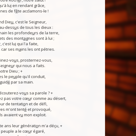
otre Roch
e
r, notre salut !
u'à lu
i
en rendant grâce,
nes de f
ê
te acclamons-le !
nd Die
u
, c'est le Seigneur,
 au-dess
u
s de tous les dieux :
 main les profonde
u
rs de la terre,
ets des mont
a
gnes sont à lui ;
, c'est lu
i
qui l'a faite,
, car ses m
a
ins les ont pétries.
linez-vo
u
s, prosternez-vous,
Seigne
u
r qui nous a faits.
notre Dieu ; +
s le pe
u
ple qu'il conduit,
guid
é
par sa main.
 écouterez-vo
u
s sa parole ? +
z pas votre cœ
u
r comme au désert,
r de tentati
o
n et de défi,
es m'ont tent
é
et provoqué,
ls avaient v
u
mon exploit.
e ans leur générati
o
n m'a déçu, +
 Ce peuple a le cœ
u
r égaré,