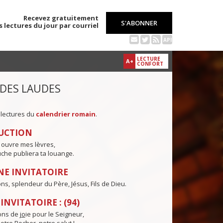
Recevez gratuitement
S'ABONNER
s lectures du jour par courriel
API
LECTURE
A+
CONFORT
 DES LAUDES
 lectures du
calendrier romain
.
UCTION
 ouvre mes lèvres,
che publiera ta louange.
E INVITATOIRE
ns, splendeur du Père, Jésus, Fils de Dieu.
NVITATOIRE : (94)
ns de j
o
ie pour le Seigneur,