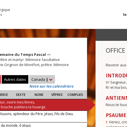
urgique
le
es
OFFICE
Semaine du Temps Pascal —
rêtre et martyr. Mémoire facultative
rie Grignon de Montfort, prêtre. Mémoire
Revenir aux
INTROD
Autres dates
Canada
|
V/ Seigneur,
Note sur les calendriers
R/ et ma bou
IERCE
SEXTE
NONE
VÊPRES
COMPLIES
ANTIENN
eur, ouvre mes lèvres,
Nous te louo
a bouche publiera ta louange.
louons, splendeur du Père, Jésus, Fils de Dieu.
PSAUME I
Venez, crio
1
 du monde, ô Jésus