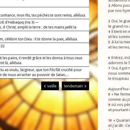
acclamons n
Allons jusq
2
par nos hym
onfiance, mon fils, tes péchés te sont remis, alléluia.
Oui, le gra
3
UE d'Habaquq (Ha 3) —
le grand roi
, ô Christ, emplit la terre ; de tes mains jaillit la
il tient en
 alléluia.
4
et les somm
m, célèbre ton Dieu : il te donne la paix, alléluia.
à lui la mer
5
-32
et les terres
Entrez, inc
it les pains, il rendit grâce et les donna à tous ceux
6
adorons le 
nt là, alléluia.
Oui, il
e
st 
7
tu as voulu, Seigneur, que ton Fils fût crucifié pour
nous somme
n de nous arracher au pouvoir de Satan,...
le troupeau 
veille
lendemain
Aujourd'hui
« Ne ferme
8
comme au jou
où vos pèr
9
et pourtant i
« Quarant
10
et j'ai dit :