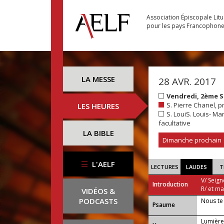
Association Épiscopale Lit
pour les pays Francophon
LA MESSE
28 AVR. 2017
Vendredi, 2ème 
S. Pierre Chanel, p
LES HEURES
S. LouiS. Louis- Ma
facultative
LA BIBLE
Dimanche prochain
L'AELF
LECTURES
LAUDES
T
V/ Seign
Introduction
R/ et m
VIDÉOS &
PODCASTS
Nous te 
Psaume
Lumière