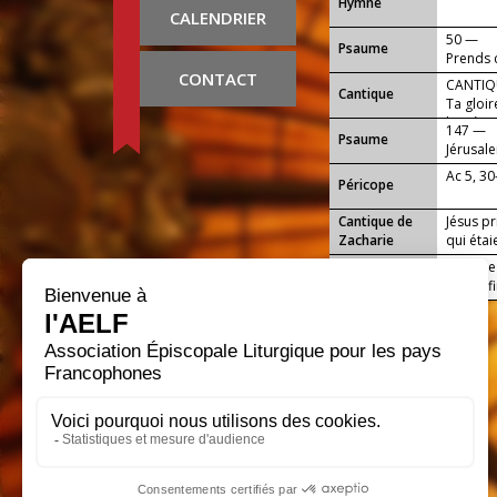
Hymne
CALENDRIER
50 —
Psaume
Prends c
CONTACT
CANTIQ
Cantique
Ta gloire
lumière,
147 —
Psaume
Jérusale
Ac 5, 30
Péricope
Cantique de
Jésus pr
Zacharie
qui étaie
Puisque 
Conclusion
nous afi