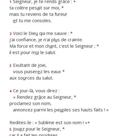
Seigneur, je te rends grâce : +
1
ta colère pes
a
it sur moi, *
mais tu reviens de ta fureur
e
t tu me consoles.
Voici le Die
u
qui me sauve : *
2
j'ai confiance, je n'ai pl
u
s de crainte.
Ma force et mon ch
a
nt, c'est le Seigneur ; *
il est pour m
o
i le salut.
Exultant de joie,
3
vous puiser
e
z les eaux *
aux so
u
rces du salut.
Ce jour-là, vous direz :
4
« Rendez gr
â
ce au Seigneur, *
proclamez son nom,
annoncez parmi les pe
u
ples ses hauts faits ! »
Redites-le : « Sublime est son nom ! »+
Jou
e
z pour le Seigneur, *
5
car il a fait les prodiges