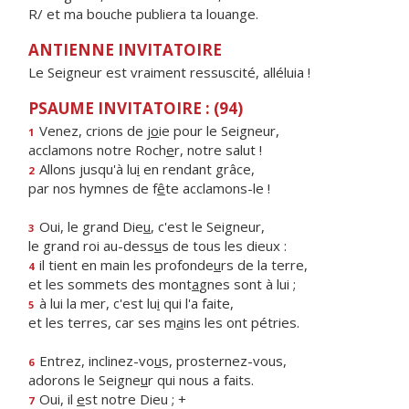
R/ et ma bouche publiera ta louange.
ANTIENNE INVITATOIRE
Le Seigneur est vraiment ressuscité, alléluia !
PSAUME INVITATOIRE : (94)
Venez, crions de j
o
ie pour le Seigneur,
1
acclamons notre Roch
e
r, notre salut !
Allons jusqu'à lu
i
en rendant grâce,
2
par nos hymnes de f
ê
te acclamons-le !
Oui, le grand Die
u
, c'est le Seigneur,
3
le grand roi au-dess
u
s de tous les dieux :
il tient en main les profonde
u
rs de la terre,
4
et les sommets des mont
a
gnes sont à lui ;
à lui la mer, c'est lu
i
qui l'a faite,
5
et les terres, car ses m
a
ins les ont pétries.
Entrez, inclinez-vo
u
s, prosternez-vous,
6
adorons le Seigne
u
r qui nous a faits.
Oui, il
e
st notre Dieu ; +
7