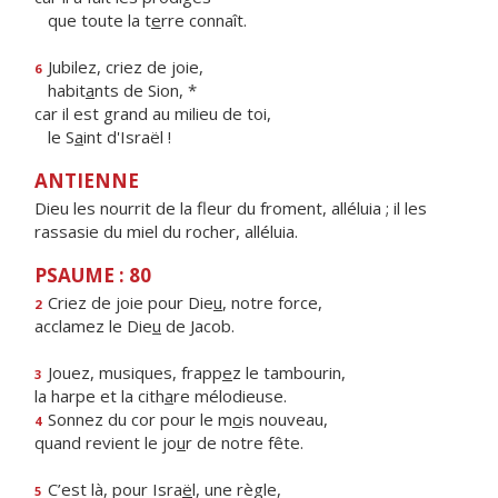
que toute la t
e
rre connaît.
Jubilez, criez de joie,
6
habit
a
nts de Sion, *
car il est grand au milieu de toi,
le S
a
int d'Israël !
ANTIENNE
Dieu les nourrit de la fleur du froment, alléluia ; il les
rassasie du miel du rocher, alléluia.
PSAUME : 80
Criez de joie pour Die
u
, notre force,
2
acclamez le Die
u
de Jacob.
Jouez, musiques, frapp
e
z le tambourin,
3
la harpe et la cith
a
re mélodieuse.
Sonnez du cor pour le m
o
is nouveau,
4
quand revient le jo
u
r de notre fête.
C’est là, pour Isra
ë
l, une règle,
5