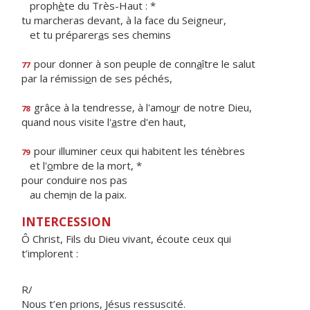
proph
è
te du Très-Haut : *
tu marcheras devant, à la face du Seigneur,
et tu préparer
a
s ses chemins
pour donner à son peuple de conn
a
ître le salut
77
par la rémissi
o
n de ses péchés,
grâce à la tendresse, à l'amo
u
r de notre Dieu,
78
quand nous visite l'
a
stre d'en haut,
pour illuminer ceux qui habitent les ténèbres
79
et l'
o
mbre de la mort, *
pour conduire nos pas
au chem
i
n de la paix.
INTERCESSION
Ô Christ, Fils du Dieu vivant, écoute ceux qui
t’implorent :
R/
Nous t’en prions, Jésus ressuscité.