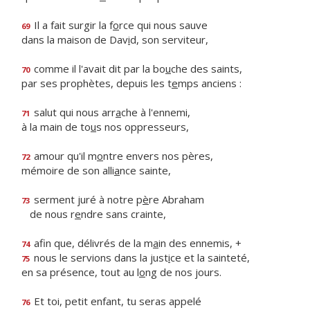
Il a fait surgir la f
o
rce qui nous sauve
69
dans la maison de Dav
i
d, son serviteur,
comme il l'avait dit par la bo
u
che des saints,
70
par ses prophètes, depuis les t
e
mps anciens :
salut qui nous arr
a
che à l'ennemi,
71
à la main de to
u
s nos oppresseurs,
amour qu'il m
o
ntre envers nos pères,
72
mémoire de son alli
a
nce sainte,
serment juré à notre p
è
re Abraham
73
de nous r
e
ndre sans crainte,
afin que, délivrés de la m
a
in des ennemis, +
74
nous le servions dans la just
i
ce et la sainteté,
75
en sa présence, tout au l
o
ng de nos jours.
Et toi, petit enfant, tu seras appelé
76