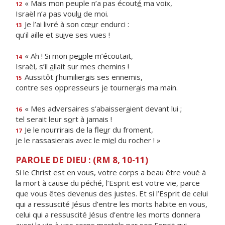
« Mais mon peuple n’a pas écout
é
ma voix,
12
Israël n’a pas voul
u
de moi.
Je l’ai livré à son cœ
u
r endurci :
13
qu’il aille et su
i
ve ses vues !
« Ah ! Si mon pe
u
ple m’écoutait,
14
Israël, s’il
a
llait sur mes chemins !
Aussitôt j’humilier
a
is ses ennemis,
15
contre ses oppresseurs je tourner
a
is ma main.
« Mes adversaires s’abaisser
a
ient devant lui ;
16
tel serait leur s
o
rt à jamais !
Je le nourrirais de la fle
u
r du froment,
17
je le rassasierais avec le mi
e
l du rocher ! »
PAROLE DE DIEU : (RM 8, 10-11)
Si le Christ est en vous, votre corps a beau être voué à
la mort à cause du péché, l’Esprit est votre vie, parce
que vous êtes devenus des justes. Et si l’Esprit de celui
qui a ressuscité Jésus d’entre les morts habite en vous,
celui qui a ressuscité Jésus d’entre les morts donnera