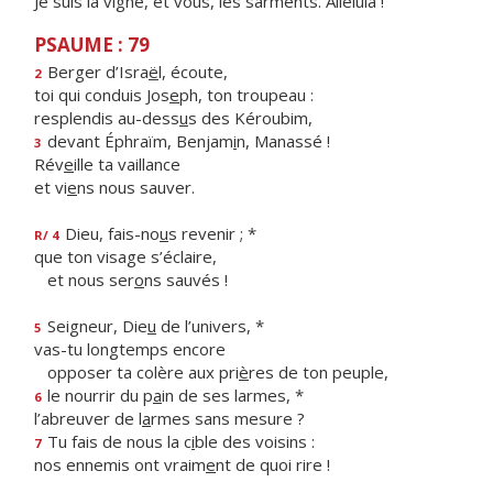
Je suis la vigne, et vous, les sarments. Alléluia !
PSAUME : 79
Berger d’Isra
ë
l, écoute,
2
toi qui conduis Jos
e
ph, ton troupeau :
resplendis au-dess
u
s des Kéroubim,
devant Éphraïm, Benjam
i
n, Manassé !
3
Rév
e
ille ta vaillance
et vi
e
ns nous sauver.
Dieu, fais-no
u
s revenir ; *
R/ 4
que ton visage s’éclaire,
et nous ser
o
ns sauvés !
Seigneur, Die
u
de l’univers, *
5
vas-tu longtemps encore
opposer ta colère aux pri
è
res de ton peuple,
le nourrir du p
a
in de ses larmes, *
6
l’abreuver de l
a
rmes sans mesure ?
Tu fais de nous la c
i
ble des voisins :
7
nos ennemis ont vraim
e
nt de quoi rire !