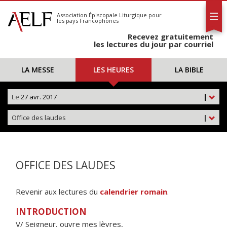
L'AELF
S'abonner
Association Épiscopale Liturgique
pour
les pays Francophones
Calendrier
Recevez gratuitement
Contact
les lectures du jour par courriel
LA MESSE
LES HEURES
LA BIBLE
Le
27 avr. 2017
|
Office des laudes
|
OFFICE DES LAUDES
Revenir aux lectures du
calendrier romain
.
INTRODUCTION
V/ Seigneur, ouvre mes lèvres,