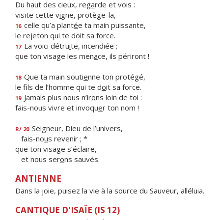
Du haut des cieux, reg
a
rde et vois :
visite cette v
i
gne, protège-la,
celle qu’a plant
é
e ta main puissante,
16
le rejeton qui te d
o
it sa force.
La voici détru
i
te, incendiée ;
17
que ton visage les men
a
ce, ils périront !
Que ta main souti
e
nne ton protégé,
18
le fils de l’homme qui te d
o
it sa force.
Jamais plus nous n’ir
o
ns loin de toi :
19
fais-nous vivre et invoqu
e
r ton nom !
Seigneur, Dieu de l’univers,
R/ 20
fais-no
u
s revenir ; *
que ton visage s’éclaire,
et nous ser
o
ns sauvés.
ANTIENNE
Dans la joie, puisez la vie à la source du Sauveur, alléluia.
CANTIQUE D'ISAÏE (IS 12)