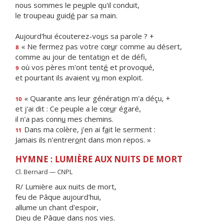
nous sommes le pe
u
ple qu'il conduit,
le troupeau guid
é
par sa main.
Aujourd'hui écouterez-vo
u
s sa parole ? +
« Ne fermez pas votre cœ
u
r comme au désert,
8
comme au jour de tentati
o
n et de défi,
où vos pères m'ont tent
é
et provoqué,
9
et pourtant ils avaient v
u
mon exploit.
« Quarante ans leur générati
o
n m'a déçu, +
10
et j'ai dit : Ce peuple a le cœ
u
r égaré,
il n'a pas conn
u
mes chemins.
Dans ma colère, j'en ai f
a
it le serment :
11
Jamais ils n'entrer
o
nt dans mon repos. »
HYMNE : LUMIÈRE AUX NUITS DE MORT
Cl. Bernard — CNPL
R/ Lumière aux nuits de mort,
feu de Pâque aujourd'hui,
allume un chant d'espoir,
Dieu de Pâque dans nos vies.