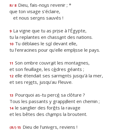
Dieu, fais-no
u
s revenir ; *
R/ 8
que ton visage s’éclaire,
et nous ser
o
ns sauvés !
La vigne que tu as pr
i
se à l’Égypte,
9
tu la replantes en chass
a
nt des nations.
Tu déblaies le s
o
l devant elle,
10
tu l’enracines pour qu’elle empl
i
sse le pays.
Son ombre couvr
a
it les montagnes,
11
et son feuillage, les c
è
dres géants ;
elle étendait ses sarm
e
nts jusqu’à la mer,
12
et ses rej
e
ts, jusqu’au Fleuve.
Pourquoi as-tu perc
é
sa clôture ?
13
Tous les passants y grapp
i
llent en chemin ;
le sanglier des for
ê
ts la ravage
14
et les bêtes des ch
a
mps la broutent.
Dieu de l’univ
e
rs, reviens !
(R/) 15