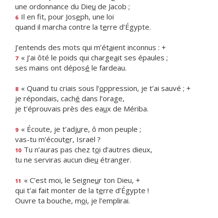
une ordonnance du Die
u
de Jacob ;
Il en fit, pour Jos
e
ph, une loi
6
quand il marcha contre la t
e
rre d’Égypte.
J’entends des mots qui m’ét
a
ient inconnus : +
« J’ai ôté le poids qui charge
a
it ses épaules ;
7
ses mains ont dépos
é
le fardeau.
« Quand tu criais sous l’
o
ppression, je t’ai sauvé ; +
8
je répondais, cach
é
dans l’orage,
je t’éprouvais près des ea
u
x de Mériba.
« Écoute, je t’adj
u
re, ô mon peuple ;
9
vas-tu m’écout
e
r, Israël ?
Tu n’auras pas chez t
o
i d’autres dieux,
10
tu ne serviras aucun die
u
étranger.
« C’est moi, le Seigne
u
r ton Dieu, +
11
qui t’ai fait monter de la t
e
rre d’Égypte !
Ouvre ta bouche, m
o
i, je l’emplirai.