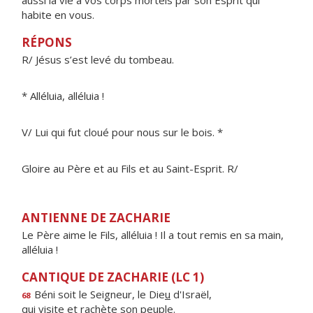
aussi la vie à vos corps mortels par son Esprit qui
habite en vous.
RÉPONS
R/ Jésus s’est levé du tombeau.
* Alléluia, alléluia !
V/ Lui qui fut cloué pour nous sur le bois. *
Gloire au Père et au Fils et au Saint-Esprit. R/
ANTIENNE DE ZACHARIE
Le Père aime le Fils, alléluia ! Il a tout remis en sa main,
alléluia !
CANTIQUE DE ZACHARIE (LC 1)
Béni soit le Seigneur, le Die
u
d'Israël,
68
qui visite et rach
è
te son peuple.