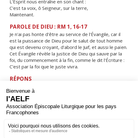
L'Esprit nous entraîne en son chant :
C'est ta voix, ô Seigneur, sur la terre,
Maintenant.
PAROLE DE DIEU : RM 1, 16-17
Je n'ai pas honte d'être au service de l'Évangile, car il
est la puissance de Dieu pour le salut de tout homme
qui est devenu croyant, d'abord le Juif, et aussi le païen.
Cet Évangile révèle la justice de Dieu qui sauve par la
foi, du commencement à la fin, comme le dit l'Écriture :
C'est par la foi que le juste vivra.
RÉPONS
V/ Par toute la terre s'en va leur message, alléluia,
la Bonne Nouvelle aux limites du monde, alléluia.
ORAISON
Dieu qui as confié à l'évangéliste saint Marc la mission
de proclamer la Bonne Nouvelle, accorde-nous de si
bien profiter de son enseignement que nous marchions
sur les traces du Christ. Lui qui règne.