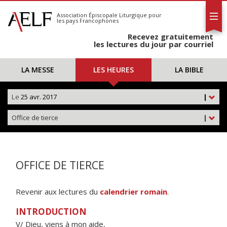
L'AELF
S'abonner
Association Épiscopale Liturgique
pour
les pays Francophones
Calendrier
Recevez gratuitement
Contact
les lectures du jour par courriel
LA MESSE
LES HEURES
LA BIBLE
Le
25 avr. 2017
|
Office de tierce
|
OFFICE DE TIERCE
Revenir aux lectures du
calendrier romain
.
INTRODUCTION
V/ Dieu, viens à mon aide,