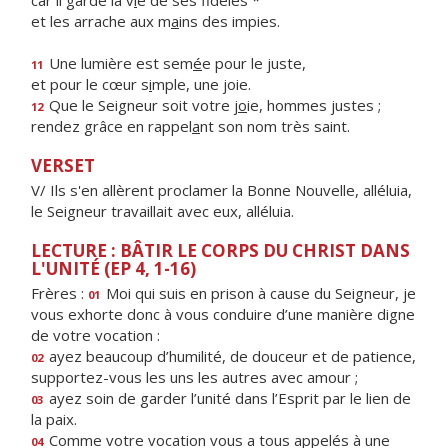
car il garde la v
i
e de ses fidèles *
et les arrache aux m
a
ins des impies.
Une lumière est sem
é
e pour le juste,
11
et pour le cœur s
i
mple, une joie.
Que le Seigneur soit votre j
o
ie, hommes justes ;
12
rendez grâce en rappel
a
nt son nom très saint.
VERSET
V/ Ils s'en allèrent proclamer la Bonne Nouvelle, alléluia,
le Seigneur travaillait avec eux, alléluia.
LECTURE : BÂTIR LE CORPS DU CHRIST DANS
L'UNITÉ (EP 4, 1-16)
Frères :
Moi qui suis en prison à cause du Seigneur, je
01
vous exhorte donc à vous conduire d’une manière digne
de votre vocation :
ayez beaucoup d’humilité, de douceur et de patience,
02
supportez-vous les uns les autres avec amour ;
ayez soin de garder l’unité dans l’Esprit par le lien de
03
la paix.
Comme votre vocation vous a tous appelés à une
04