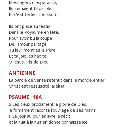
Messagers d'espérance,
Ils semaient ta parole
Et c'est toi leur moisson.
Ils ont place au festin
Dans le Royaume en fête,
Pour avoir bu la coupe
De l'amour partagé.
Tu leur montres le Père
Et ta joie les habite,
Ô Jésus, Fils de Dieu !
ANTIENNE
La parole de vérité retentit dans le monde entier :
Christ est ressuscité, alléluia !
PSAUME : 18A
Les cieux proclament la gl
o
ire de Dieu,
2
le firmament raconte l'ouvr
a
ge de ses mains.
Le jour au jour en l
i
vre le récit
3
et la nuit à la nuit en d
o
nne connaissance.