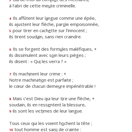
à l’abri de cette me
u
te criminelle.
Ils affûtent leur l
a
ngue comme une épée,
4
ils ajustent leur flèche, par
o
le empoisonnée,
pour tirer en cach
e
tte sur l’innocent ;
5
ils tirent soud
a
in, sans rien craindre.
Ils se forgent des form
u
les maléfiques, +
6
ils dissimulent avec s
o
in leurs pièges ;
ils disent : « Qu
i
les verra ? »
Ils mach
i
nent leur crime : +
7
Notre machinati
o
n est parfaite ;
le cœur de chacun deme
u
re impénétrable !
Mais c’est Dieu qui leur t
i
re une flèche, +
8
soudain, ils en ress
e
ntent la blessure,
ils sont les vict
i
mes de leur langue.
9
Tous ceux qui les voient h
o
chent la tête ;
tout homme est sais
i
de crainte :
10