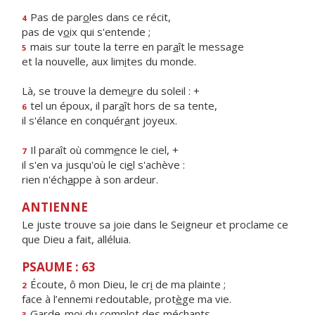
Pas de par
o
les dans ce récit,
4
pas de v
o
ix qui s'entende ;
mais sur toute la terre en par
a
ît le message
5
et la nouvelle, aux lim
i
tes du monde.
Là, se trouve la deme
u
re du soleil : +
tel un époux, il par
a
ît hors de sa tente,
6
il s'élance en conquér
a
nt joyeux.
Il paraît où comm
e
nce le ciel, +
7
il s'en va jusqu'où le ci
e
l s'achève :
rien n'éch
a
ppe à son ardeur.
ANTIENNE
Le juste trouve sa joie dans le Seigneur et proclame ce
que Dieu a fait, alléluia.
PSAUME : 63
Écoute, ô mon Dieu, le cr
i
de ma plainte ;
2
face à l’ennemi redoutable, prot
è
ge ma vie.
Garde-moi du compl
o
t des méchants,
3