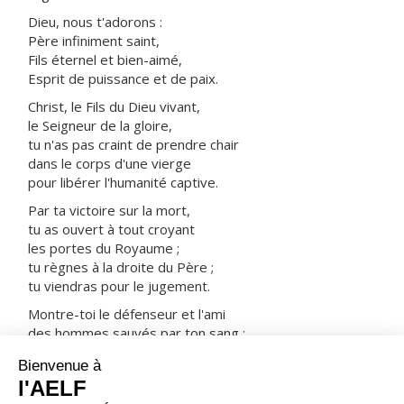
Dieu, nous t'adorons :
Père infiniment saint,
Fils éternel et bien-aimé,
Esprit de puissance et de paix.
Christ, le Fils du Dieu vivant,
le Seigneur de la gloire,
tu n'as pas craint de prendre chair
dans le corps d'une vierge
pour libérer l'humanité captive.
Par ta victoire sur la mort,
tu as ouvert à tout croyant
les portes du Royaume ;
tu règnes à la droite du Père ;
tu viendras pour le jugement.
Montre-toi le défenseur et l'ami
des hommes sauvés par ton sang :
prends-les avec tous les saints
dans ta joie et dans ta lumière.