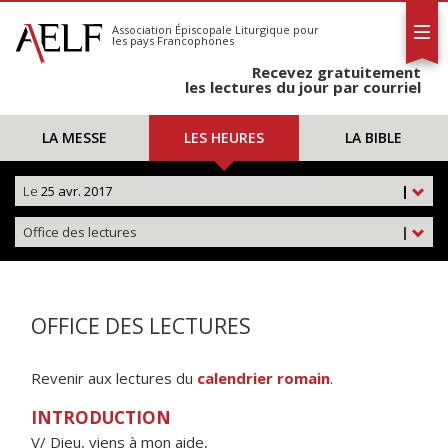
L'AELF
S'abonner
Association Épiscopale Liturgique
pour
les pays Francophones
Calendrier
Recevez gratuitement
Contact
les lectures du jour par courriel
LA MESSE
LES HEURES
LA BIBLE
Le
25 avr. 2017
|
Office des lectures
|
OFFICE DES LECTURES
Revenir aux lectures du
calendrier romain
.
INTRODUCTION
V/ Dieu, viens à mon aide,