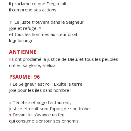
il proclame ce que Die
u
a fait,
il compr
e
nd ses actions.
Le juste trouvera dans le Seigneur
11
j
o
ie et refuge, *
et tous les hommes au cœur droit,
le
u
r louange.
ANTIENNE
Ils ont proclamé la justice de Dieu, et tous les peuples
ont vu sa gloire, alléluia.
PSAUME : 96
Le Seigneur est roi ! Ex
u
lte la terre !
1
Joie pour les
î
les sans nombre !
Ténèbre et nu
é
e l'entourent,
2
justice et droit sont l'appu
i
de son trône.
Devant lui s'av
a
nce un feu
3
qui consume alento
u
r ses ennemis.