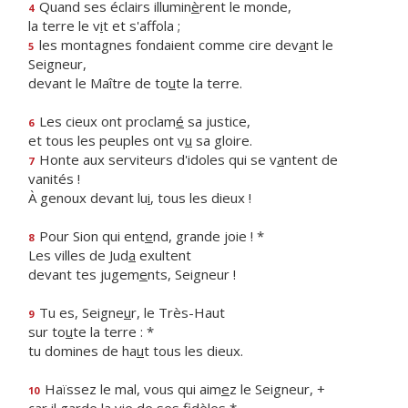
Quand ses éclairs illumin
è
rent le monde,
4
la terre le v
i
t et s'affola ;
les montagnes fondaient comme cire dev
a
nt le
5
Seigneur,
devant le Maître de to
u
te la terre.
Les cieux ont proclam
é
sa justice,
6
et tous les peuples ont v
u
sa gloire.
Honte aux serviteurs d'idoles qui se v
a
ntent de
7
vanités !
À genoux devant lu
i
, tous les dieux !
Pour Sion qui ent
e
nd, grande joie ! *
8
Les villes de Jud
a
exultent
devant tes jugem
e
nts, Seigneur !
Tu es, Seigne
u
r, le Très-Haut
9
sur to
u
te la terre : *
tu domines de ha
u
t tous les dieux.
Haïssez le mal, vous qui aim
e
z le Seigneur, +
10