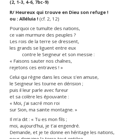
(2, 1-3, 4-6, 7bc-9)
R/ Heureux qui trouve en Dieu son refuge !
ou : Alléluia !
(cf. 2, 12)
Pourquoi ce tumulte des nations,
ce vain murmure des peuples ?
Les rois de la terre se dressent,
les grands se liguent entre eux
contre le Seigneur et son messie :
« Faisons sauter nos chaînes,
rejetons ces entraves ! »
Celui qui règne dans les cieux s’en amuse,
le Seigneur les tourne en dérision ;
puis il leur parle avec fureur
et sa colère les épouvante :
« Moi, j’ai sacré mon roi
sur Sion, ma sainte montagne. »
Il m’a dit : « Tu es mon fils ;
moi, aujourd’hui, je t’ai engendré.
Demande, et je te donne en héritage les nations,
pour domaine la terre tout entière.