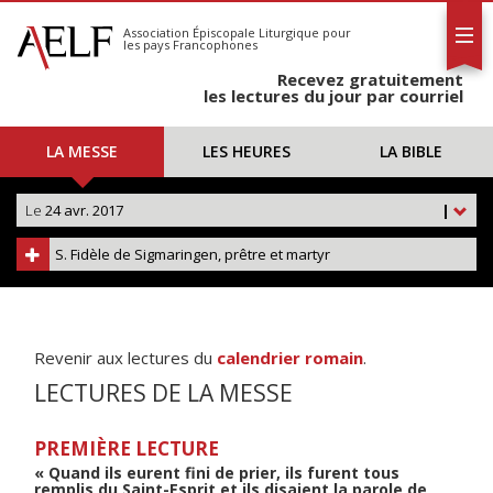
L'AELF
S'abonner
Association Épiscopale Liturgique
pour
les pays Francophones
Calendrier
Recevez gratuitement
Contact
les lectures du jour par courriel
LA MESSE
LES HEURES
LA BIBLE
Le
24 avr. 2017
|
S. Fidèle de Sigmaringen, prêtre et martyr
Revenir aux lectures du
calendrier romain
.
LECTURES DE LA MESSE
PREMIÈRE LECTURE
« Quand ils eurent fini de prier, ils furent tous
remplis du Saint-Esprit et ils disaient la parole de