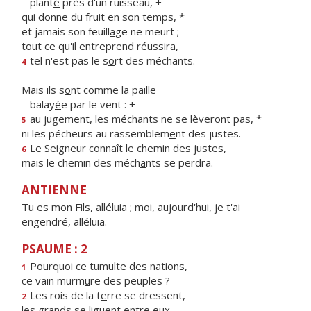
plant
é
près d'un ruisseau, +
qui donne du fru
i
t en son temps, *
et jamais son feuill
a
ge ne meurt ;
tout ce qu'il entrepr
e
nd réussira,
tel n'est pas le s
o
rt des méchants.
4
Mais ils s
o
nt comme la paille
balay
é
e par le vent : +
au jugement, les méchants ne se l
è
veront pas, *
5
ni les pécheurs au rassemblem
e
nt des justes.
Le Seigneur connaît le chem
i
n des justes,
6
mais le chemin des méch
a
nts se perdra.
ANTIENNE
Tu es mon Fils, alléluia ; moi, aujourd'hui, je t'ai
engendré, alléluia.
PSAUME : 2
Pourquoi ce tum
u
lte des nations,
1
ce vain murm
u
re des peuples ?
Les rois de la t
e
rre se dressent,
2
les grands se liguent entre eux