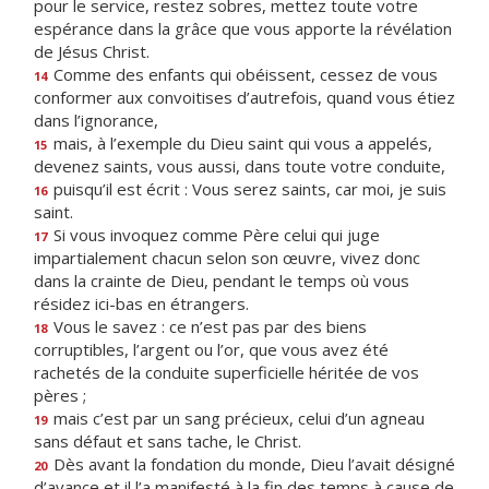
pour le service, restez sobres, mettez toute votre
espérance dans la grâce que vous apporte la révélation
de Jésus Christ.
Comme des enfants qui obéissent, cessez de vous
14
conformer aux convoitises d’autrefois, quand vous étiez
dans l’ignorance,
mais, à l’exemple du Dieu saint qui vous a appelés,
15
devenez saints, vous aussi, dans toute votre conduite,
puisqu’il est écrit : Vous serez saints, car moi, je suis
16
saint.
Si vous invoquez comme Père celui qui juge
17
impartialement chacun selon son œuvre, vivez donc
dans la crainte de Dieu, pendant le temps où vous
résidez ici-bas en étrangers.
Vous le savez : ce n’est pas par des biens
18
corruptibles, l’argent ou l’or, que vous avez été
rachetés de la conduite superficielle héritée de vos
pères ;
mais c’est par un sang précieux, celui d’un agneau
19
sans défaut et sans tache, le Christ.
Dès avant la fondation du monde, Dieu l’avait désigné
20
d’avance et il l’a manifesté à la fin des temps à cause de