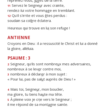
reprenez-vous, j
u
ges de la terre.
Servez le Seigne
u
r avec crainte,
11
rendez-lui votre homm
a
ge en tremblant.
Qu'il s'irrite et vous
ê
tes perdus :
12
soudain sa col
è
re éclatera.
Heureux qui trouve en lu
i
son refuge !
ANTIENNE
Croyons en Dieu : il a ressuscité le Christ et lui a donné
la gloire, alléluia.
PSAUME : 3
Seigneur, qu'ils sont nombre
u
x mes adversaires,
2
nombreux à se lev
e
r contre moi,
nombreux à déclar
e
r à mon sujet :
3
« Pour lui, pas de sal
u
t auprès de Dieu ! »
Mais toi, Seigne
u
r, mon bouclier,
4
ma gloire, tu tiens ha
u
te ma tête.
À pleine voix je cr
i
e vers le Seigneur ;
5
il me répond de sa mont
a
gne sainte.