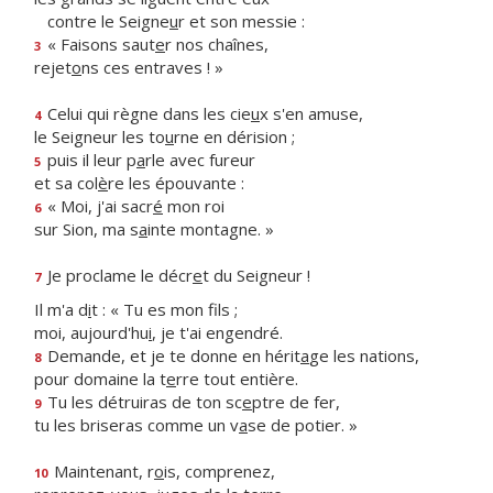
contre le Seigne
u
r et son messie :
« Faisons saut
e
r nos chaînes,
3
rejet
o
ns ces entraves ! »
Celui qui règne dans les cie
u
x s'en amuse,
4
le Seigneur les to
u
rne en dérision ;
puis il leur p
a
rle avec fureur
5
et sa col
è
re les épouvante :
« Moi, j'ai sacr
é
mon roi
6
sur Sion, ma s
a
inte montagne. »
Je proclame le décr
e
t du Seigneur !
7
Il m'a d
i
t : « Tu es mon fils ;
moi, aujourd'hu
i
, je t'ai engendré.
Demande, et je te donne en hérit
a
ge les nations,
8
pour domaine la t
e
rre tout entière.
Tu les détruiras de ton sc
e
ptre de fer,
9
tu les briseras comme un v
a
se de potier. »
Maintenant, r
o
is, comprenez,
10