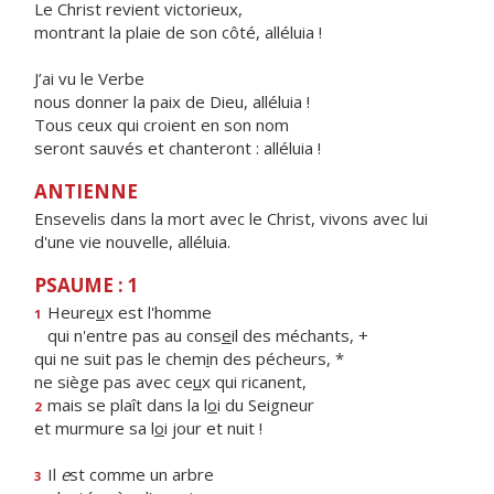
Le Christ revient victorieux,
montrant la plaie de son côté, alléluia !
J’ai vu le Verbe
nous donner la paix de Dieu, alléluia !
Tous ceux qui croient en son nom
seront sauvés et chanteront : alléluia !
ANTIENNE
Ensevelis dans la mort avec le Christ, vivons avec lui
d'une vie nouvelle, alléluia.
PSAUME : 1
Heure
u
x est l'homme
1
qui n'entre pas au cons
e
il des méchants, +
qui ne suit pas le chem
i
n des pécheurs, *
ne siège pas avec ce
u
x qui ricanent,
mais se plaît dans la l
o
i du Seigneur
2
et murmure sa l
o
i jour et nuit !
Il
e
st comme un arbre
3