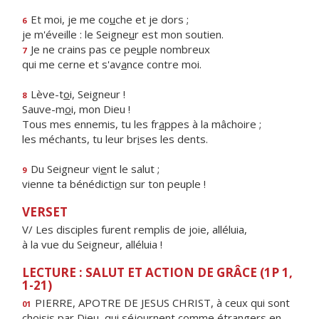
Et moi, je me co
u
che et je dors ;
6
je m'éveille : le Seigne
u
r est mon soutien.
Je ne crains pas ce pe
u
ple nombreux
7
qui me cerne et s'av
a
nce contre moi.
Lève-t
o
i, Seigneur !
8
Sauve-m
o
i, mon Dieu !
Tous mes ennemis, tu les fr
a
ppes à la mâchoire ;
les méchants, tu leur br
i
ses les dents.
Du Seigneur vi
e
nt le salut ;
9
vienne ta bénédicti
o
n sur ton peuple !
VERSET
V/ Les disciples furent remplis de joie, alléluia,
à la vue du Seigneur, alléluia !
LECTURE : SALUT ET ACTION DE GRÂCE (1P 1,
1-21)
PIERRE, APOTRE DE JESUS CHRIST, à ceux qui sont
01
choisis par Dieu, qui séjournent comme étrangers en