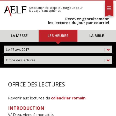
L'AELF
S'abonner
Association Épiscopale Liturgique
pour
les pays Francophones
Calendrier
Recevez gratuitement
Contact
les lectures du jour par courriel
LA MESSE
LES HEURES
LA BIBLE
Le
17 avr. 2017
|
Office des lectures
|
OFFICE DES LECTURES
Revenir aux lectures du
calendrier romain
.
INTRODUCTION
V/ Dieu, viens à mon aide,