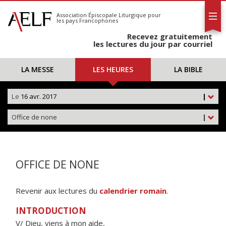
L'AELF
S'abonner
Association Épiscopale Liturgique
pour
les pays Francophones
Calendrier
Recevez gratuitement
Contact
les lectures du jour par courriel
LA MESSE
LES HEURES
LA BIBLE
Le
16 avr. 2017
|
Office de none
|
OFFICE DE NONE
Revenir aux lectures du
calendrier romain
.
INTRODUCTION
V/ Dieu, viens à mon aide,