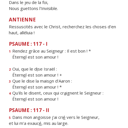
Dans le jeu de la foi,
Nous guettons l'Invisible.
ANTIENNE
Ressuscités avec le Christ, recherchez les choses d'en
haut, alléluia !
PSAUME : 117 - I
Rendez grâce au Seigne
u
r : Il est bon ! *
1
Étern
e
l est son amour !
Oui, que le d
i
se Israël :
2
Étern
e
l est son amour ! +
Que le dise la mais
o
n d'Aaron :
3
Étern
e
l est son amour ! *
Qu'ils le disent, ceux qui cr
a
ignent le Seigneur :
4
Étern
e
l est son amour !
PSAUME : 117 - II
Dans mon angoisse j'ai cri
é
vers le Seigneur,
5
et lui m'a exauc
é
, mis au large.