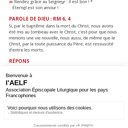
Rendez grâce au Seigne
u
r : Il est bon ! *
29
Étern
e
l est son amour !
PAROLE DE DIEU : RM 6, 4
Si, par le baptême dans la mort du Christ, nous avons
été mis au tombeau avec le Christ, c’est pour que nous
menions une vie nouvelle, nous aussi, de même que le
Christ, par la toute puissance du Père, est ressuscité
d’entre les morts.
RÉPONS
V/ Voici le jour que fit le Seigneur,
jour de fête et de joie, alléluia !
ORAISON
Aujourd’hui, Dieu notre Père, tu nous ouvres la vie
éternelle par la victoire de ton Fils sur la mort, et nous
fêtons sa résurrection. Que ton Esprit fasse de nous
des hommes nouveaux pour que nous ressuscitions
avec le Christ dans la lumière de la vie. Lui qui règne.