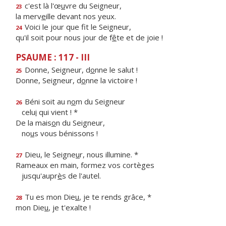
c'est là l'œ
u
vre du Seigneur,
23
la merv
e
ille devant nos yeux.
Voici le jour que f
t le Seigneur,
24
qu'il soit pour nous jour de f
ê
te et de joie !
PSAUME : 117 - III
Donne, Seigneur, d
o
nne le salut !
25
Donne, Seigneur, d
o
nne la victoire !
Béni soit au n
o
m du Seigneur
26
celu
i
qui vient ! *
De la mais
o
n du Seigneur,
no
u
s vous bénissons !
Dieu, le Seigne
u
r, nous illumine. *
27
Rameaux en main, formez vos cortèges
jusqu'aupr
è
s de l'autel.
Tu es mon Die
u
, je te rends grâce, *
28
mon Die
u
, je t'exalte !