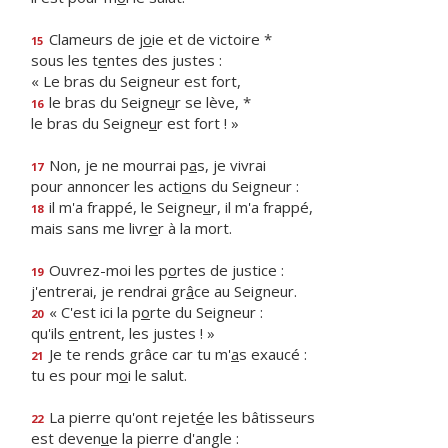
Clameurs de j
o
ie et de victoire *
15
sous les t
e
ntes des justes :
« Le bras du Seigneur est fort,
le bras du Seigne
u
r se lève, *
16
le bras du Seigne
u
r est fort ! »
Non, je ne mourrai p
a
s, je vivrai
17
pour annoncer les acti
o
ns du Seigneur :
il m'a frappé, le Seigne
u
r, il m'a frappé,
18
mais sans me livr
e
r à la mort.
Ouvrez-moi les p
o
rtes de justice :
19
j'entrerai, je rendrai gr
â
ce au Seigneur.
« C'est ici la p
o
rte du Seigneur :
20
qu'ils
e
ntrent, les justes ! »
Je te rends grâce car tu m'
a
s exaucé :
21
tu es pour m
o
i le salut.
La pierre qu'ont rejet
é
e les bâtisseurs
22
est deven
u
e la pierre d'angle :