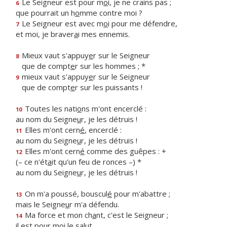
Le Seigneur est pour m
o
i, je ne crains pas ;
6
que pourrait un h
o
mme contre moi ?
Le Seigneur est avec m
o
i pour me défendre,
7
et moi, je braver
a
i mes ennemis.
Mieux vaut s'appuy
e
r sur le Seigneur
8
que de compt
e
r sur les hommes ; *
mieux vaut s'appuy
e
r sur le Seigneur
9
que de compt
e
r sur les puissants !
Toutes les nati
o
ns m'ont encerclé :
10
au nom du Seigne
u
r, je les détruis !
Elles m'ont cern
é
, encerclé :
11
au nom du Seigne
u
r, je les détruis !
Elles m'ont cern
é
comme des guêpes : +
12
(– ce n'ét
a
it qu'un feu de ronces –) *
au nom du Seigne
u
r, je les détruis !
On m'a poussé, bouscul
é
pour m'abattre ;
13
mais le Seigne
u
r m'a défendu.
Ma force et mon ch
a
nt, c'est le Seigneur ;
14
il est pour m
o
i le salut.