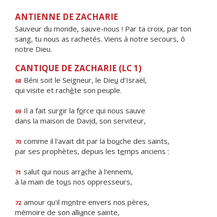
ANTIENNE DE ZACHARIE
Sauveur du monde, sauve-nous ! Par ta croix, par ton
sang, tu nous as rachetés. Viens à notre secours, ô
notre Dieu.
CANTIQUE DE ZACHARIE (LC 1)
Béni soit le Seigneur, le Die
u
d'Israël,
68
qui visite et rach
è
te son peuple.
Il a fait surgir la f
o
rce qui nous sauve
69
dans la maison de Dav
i
d, son serviteur,
comme il l'avait dit par la bo
u
che des saints,
70
par ses prophètes, depuis les t
e
mps anciens :
salut qui nous arr
a
che à l'ennemi,
71
à la main de to
u
s nos oppresseurs,
amour qu'il m
o
ntre envers nos pères,
72
mémoire de son alli
a
nce sainte,