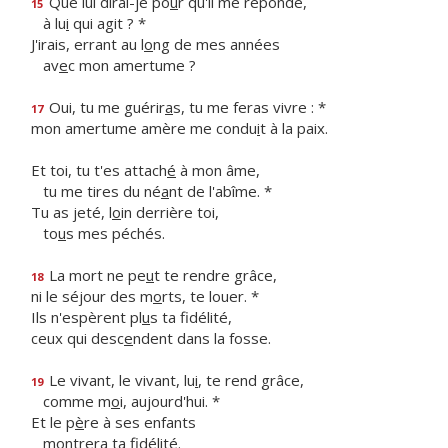
Que lui dirai-je po
u
r qu'il me réponde,
15
à lu
i
qui agit ? *
J'irais, errant au l
o
ng de mes années
av
e
c mon amertume ?
Oui, tu me guérir
a
s, tu me feras vivre : *
17
mon amertume amère me condu
i
t à la paix.
Et toi, tu t'es attach
é
à mon âme,
tu me tires du né
a
nt de l'abîme. *
Tu as jeté, l
o
in derrière toi,
to
u
s mes péchés.
La mort ne pe
u
t te rendre grâce,
18
ni le séjour des m
o
rts, te louer. *
Ils n'espèrent pl
u
s ta fidélité,
ceux qui desc
e
ndent dans la fosse.
Le vivant, le vivant, lu
i
, te rend grâce,
19
comme m
o
i, aujourd'hui. *
Et le p
è
re à ses enfants
montrer
a
ta fidélité.