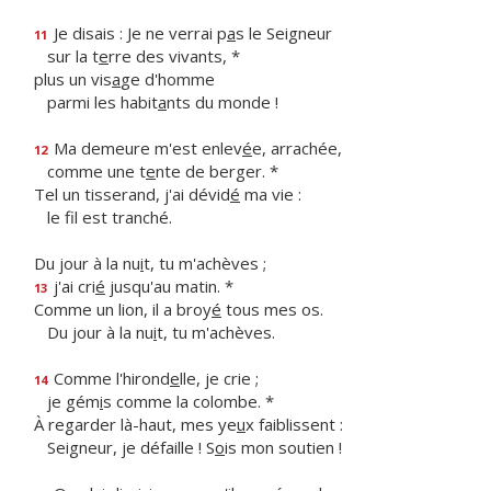
Je disais : Je ne verrai p
a
s le Seigneur
11
sur la t
e
rre des vivants, *
plus un vis
a
ge d'homme
parmi les habit
a
nts du monde !
Ma demeure m'est enlev
é
e, arrachée,
12
comme une t
e
nte de berger. *
Tel un tisserand, j'ai dévid
é
ma vie :
le f
l est tranché.
Du jour à la nu
i
t, tu m'achèves ;
j'ai cri
é
jusqu'au matin. *
13
Comme un lion, il a broy
é
tous mes os.
Du jour à la nu
i
t, tu m'achèves.
Comme l'hirond
e
lle, je crie ;
14
je gém
i
s comme la colombe. *
À regarder là-haut, mes ye
u
x faiblissent :
Seigneur, je défaille ! S
o
is mon soutien !