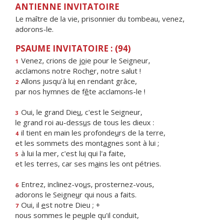
ANTIENNE INVITATOIRE
Le maître de la vie, prisonnier du tombeau, venez,
adorons-le.
PSAUME INVITATOIRE : (94)
Venez, crions de j
o
ie pour le Seigneur,
1
acclamons notre Roch
e
r, notre salut !
Allons jusqu'à lu
i
en rendant grâce,
2
par nos hymnes de f
ê
te acclamons-le !
Oui, le grand Die
u
, c'est le Seigneur,
3
le grand roi au-dess
u
s de tous les dieux :
il tient en main les profonde
u
rs de la terre,
4
et les sommets des mont
a
gnes sont à lui ;
à lui la mer, c'est lu
i
qui l'a faite,
5
et les terres, car ses m
a
ins les ont pétries.
Entrez, inclinez-vo
u
s, prosternez-vous,
6
adorons le Seigne
u
r qui nous a faits.
Oui, il
e
st notre Dieu ; +
7
nous sommes le pe
u
ple qu'il conduit,