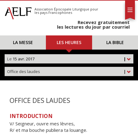
L'AELF
S'abonner
Association Épiscopale Liturgique
pour
les pays Francophones
Calendrier
Recevez gratuitement
Contact
les lectures du jour par courriel
LA MESSE
LES HEURES
LA BIBLE
Le
15 avr. 2017
|
Office des laudes
|
OFFICE DES LAUDES
INTRODUCTION
V/ Seigneur, ouvre mes lèvres,
R/ et ma bouche publiera ta louange.