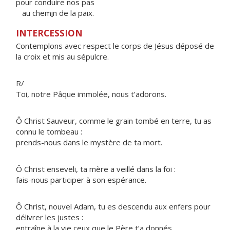
pour conduire nos pas
au chem
i
n de la paix.
INTERCESSION
Contemplons avec respect le corps de Jésus déposé de
la croix et mis au sépulcre.
R/
Toi, notre Pâque immolée, nous t’adorons.
Ô Christ Sauveur, comme le grain tombé en terre, tu as
connu le tombeau :
prends-nous dans le mystère de ta mort.
Ô Christ enseveli, ta mère a veillé dans la foi :
fais-nous participer à son espérance.
Ô Christ, nouvel Adam, tu es descendu aux enfers pour
délivrer les justes :
entraîne à la vie ceux que le Père t’a donnés.