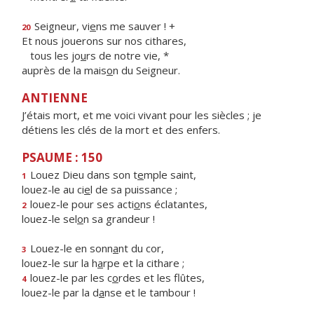
Seigneur, vi
e
ns me sauver ! +
20
Et nous jouerons sur nos cithares,
tous les jo
u
rs de notre vie, *
auprès de la mais
o
n du Seigneur.
ANTIENNE
J’étais mort, et me voici vivant pour les siècles ; je
détiens les clés de la mort et des enfers.
PSAUME : 150
Louez Dieu dans son t
e
mple saint,
1
louez-le au ci
e
l de sa puissance ;
louez-le pour ses acti
o
ns éclatantes,
2
louez-le sel
o
n sa grandeur !
Louez-le en sonn
a
nt du cor,
3
louez-le sur la h
a
rpe et la cithare ;
louez-le par les c
o
rdes et les flûtes,
4
louez-le par la d
a
nse et le tambour !