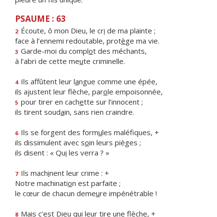
PSAUME : 63
Écoute, ô mon Dieu, le cr
i
de ma plainte ;
2
face à l’ennemi redoutable, prot
è
ge ma vie.
Garde-moi du compl
o
t des méchants,
3
à l’abri de cette me
u
te criminelle.
Ils affûtent leur l
a
ngue comme une épée,
4
ils ajustent leur flèche, par
o
le empoisonnée,
pour tirer en cach
e
tte sur l’innocent ;
5
ils tirent soud
a
in, sans rien craindre.
Ils se forgent des form
u
les maléfiques, +
6
ils dissimulent avec s
o
in leurs pièges ;
ils disent : « Qu
i
les verra ? »
Ils mach
i
nent leur crime : +
7
Notre machinati
o
n est parfaite ;
le cœur de chacun deme
u
re impénétrable !
Mais c’est Dieu qui leur t
i
re une flèche, +
8