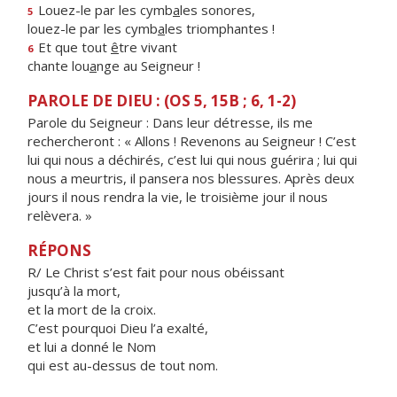
Louez-le par les cymb
a
les sonores,
5
louez-le par les cymb
a
les triomphantes !
Et que tout
ê
tre vivant
6
chante lou
a
nge au Seigneur !
PAROLE DE DIEU : (OS 5, 15B ; 6, 1-2)
Parole du Seigneur : Dans leur détresse, ils me
rechercheront : « Allons ! Revenons au Seigneur ! C’est
lui qui nous a déchirés, c’est lui qui nous guérira ; lui qui
nous a meurtris, il pansera nos blessures. Après deux
jours il nous rendra la vie, le troisième jour il nous
relèvera. »
RÉPONS
R/ Le Christ s’est fait pour nous obéissant
jusqu’à la mort,
et la mort de la croix.
C’est pourquoi Dieu l’a exalté,
et lui a donné le Nom
qui est au-dessus de tout nom.