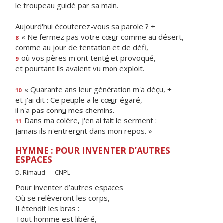
le troupeau guid
é
par sa main.
Aujourd'hui écouterez-vo
u
s sa parole ? +
« Ne fermez pas votre cœ
u
r comme au désert,
8
comme au jour de tentati
o
n et de défi,
où vos pères m'ont tent
é
et provoqué,
9
et pourtant ils avaient v
u
mon exploit.
« Quarante ans leur générati
o
n m'a déçu, +
10
et j'ai dit : Ce peuple a le cœ
u
r égaré,
il n'a pas conn
u
mes chemins.
Dans ma colère, j'en ai f
a
it le serment :
11
Jamais ils n'entrer
o
nt dans mon repos. »
HYMNE : POUR INVENTER D’AUTRES
ESPACES
D. Rimaud — CNPL
Pour inventer d’autres espaces
Où se relèveront les corps,
Il étendit les bras :
Tout homme est libéré,