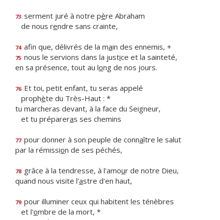
serment juré à notre p
è
re Abraham
73
de nous r
e
ndre sans crainte,
afin que, délivrés de la m
a
in des ennemis, +
74
nous le servions dans la just
i
ce et la sainteté,
75
en sa présence, tout au l
o
ng de nos jours.
Et toi, petit enfant, tu seras appelé
76
proph
è
te du Très-Haut : *
tu marcheras devant, à la face du Seigneur,
et tu préparer
a
s ses chemins
pour donner à son peuple de conn
a
ître le salut
77
par la rémissi
o
n de ses péchés,
grâce à la tendresse, à l'amo
u
r de notre Dieu,
78
quand nous visite l'
a
stre d'en haut,
pour illuminer ceux qui habitent les ténèbres
79
et l'
o
mbre de la mort, *