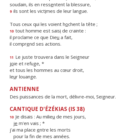
soudain, ils en ress
e
ntent la blessure,
ils sont les vict
i
mes de leur langue.
9
Tous ceux qui les voient h
o
chent la tête ;
tout homme est sais
i
de crainte :
10
il proclame ce que Die
u
a fait,
il compr
e
nd ses actions.
Le juste trouvera dans le Seigneur
11
j
o
ie et refuge, *
et tous les hommes au cœur droit,
le
u
r louange.
ANTIENNE
Des puissances de la mort, délivre-moi, Seigneur.
CANTIQUE D'ÉZÉKIAS (IS 38)
Je disais : Au milie
u
de mes jours,
10
j
e
m'en vais ; *
j'ai ma place
e
ntre les morts
pour la f
n de mes années.