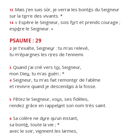
Mais j'en suis sûr, je verrai les bont
é
s du Seigneur
13
sur la t
e
rre des vivants. *
« Espère le Seigneur, sois f
o
rt et prends courage ;
14
esp
è
re le Seigneur. »
PSAUME : 29
Je t'exalte, Seigne
u
r : tu m'as relevé,
2
tu m'épargnes les r
i
res de l'ennemi.
Quand j'ai crié vers t
o
i, Seigneur,
3
mon Die
u
, tu m'as guéri ; *
Seigneur, tu m'as fait remont
e
r de l'abîme
4
et revivre quand je descend
a
is à la fosse.
Fêtez le Seigneur, vo
u
s, ses fidèles,
5
rendez grâce en rappel
a
nt son nom très saint.
Sa colère ne d
u
re qu'un instant,
6
sa bont
é
, toute la vie ; *
avec le soir, vi
e
nnent les larmes,