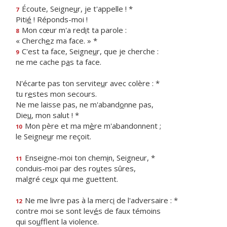
Écoute, Seigne
u
r, je t'appelle ! *
7
Piti
é
! Réponds-moi !
Mon cœur m'a red
i
t ta parole :
8
« Cherch
e
z ma face. » *
C'est ta face, Seigne
u
r, que je cherche :
9
ne me cache p
a
s ta face.
N'écarte pas ton servite
u
r avec colère : *
tu r
e
stes mon secours.
Ne me laisse pas, ne m'aband
o
nne pas,
Die
u
, mon salut ! *
Mon père et ma m
è
re m'abandonnent ;
10
le Seigne
u
r me reçoit.
Enseigne-moi ton chem
i
n, Seigneur, *
11
conduis-moi par des ro
u
tes sûres,
malgré ce
u
x qui me guettent.
Ne me livre pas à la merc
i
de l'adversaire : *
12
contre moi se sont lev
é
s de faux témoins
qui so
u
fflent la violence.