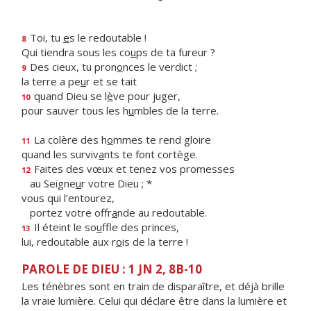
Toi, tu
e
s le redoutable !
8
Qui tiendra sous les co
u
ps de ta fureur ?
Des cieux, tu pron
o
nces le verdict ;
9
la terre a pe
u
r et se tait
quand Dieu se l
è
ve pour juger,
10
pour sauver tous les h
u
mbles de la terre.
La colère des h
o
mmes te rend gloire
11
quand les surviv
a
nts te font cortège.
Faites des vœux et tenez vos promesses
12
au Seigne
u
r votre Dieu ; *
vous qui l’entourez,
portez votre offr
a
nde au redoutable.
Il éteint le so
u
ffle des princes,
13
lui, redoutable aux r
o
is de la terre !
PAROLE DE DIEU : 1 JN 2, 8B-10
Les ténèbres sont en train de disparaître, et déjà brille
la vraie lumière. Celui qui déclare être dans la lumière et