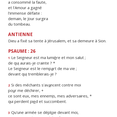
a consommé la faute,
et l'Amour a gagné
l'immense défaite :
demain, le Jour surgira
du tombeau.
ANTIENNE
Dieu a fixé sa tente à Jérusalem, et sa demeure à Sion.
PSAUME : 26
Le Seigneur est ma lumi
è
re et mon salut ;
1
de qu
i
aurais-je crainte ? *
Le Seigneur est le remp
a
rt de ma vie ;
devant qu
i
tremblerais-je ?
Si des méchants s'av
a
ncent contre moi
2
po
u
r me déchirer, +
ce sont eux, mes ennem
i
s, mes adversaires, *
qui perdent pi
e
d et succombent.
Qu'une armée se dépl
o
ie devant moi,
3