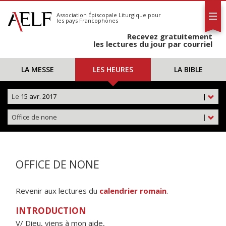
L'AELF
S'abonner
Association Épiscopale Liturgique
pour
les pays Francophones
Calendrier
Recevez gratuitement
Contact
les lectures du jour par courriel
LA MESSE
LES HEURES
LA BIBLE
Le
15 avr. 2017
|
Office de none
|
OFFICE DE NONE
Revenir aux lectures du
calendrier romain
.
INTRODUCTION
V/ Dieu, viens à mon aide,