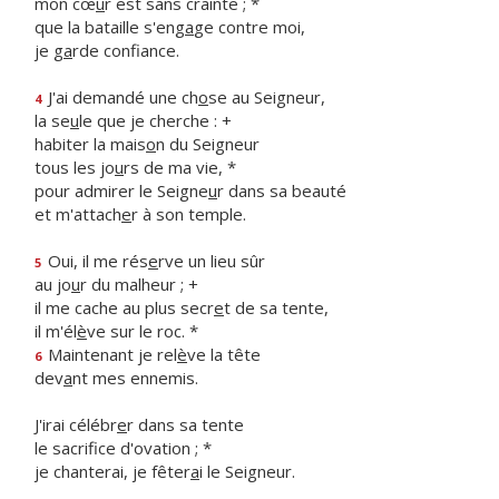
mon cœ
u
r est sans crainte ; *
que la bataille s'eng
a
ge contre moi,
je g
a
rde confiance.
J'ai demandé une ch
o
se au Seigneur,
4
la se
u
le que je cherche : +
habiter la mais
o
n du Seigneur
tous les jo
u
rs de ma vie, *
pour admirer le Seigne
u
r dans sa beauté
et m'attach
e
r à son temple.
Oui, il me rés
e
rve un lieu sûr
5
au jo
u
r du malheur ; +
il me cache au plus secr
e
t de sa tente,
il m'él
è
ve sur le roc. *
Maintenant je rel
è
ve la tête
6
dev
a
nt mes ennemis.
J'irai célébr
e
r dans sa tente
le sacrif
ce d'ovation ; *
je chanterai, je fêter
a
i le Seigneur.