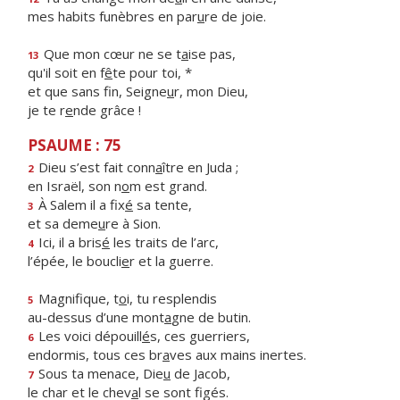
mes habits funèbres en par
u
re de joie.
Que mon cœur ne se t
a
ise pas,
13
qu'il soit en f
ê
te pour toi, *
et que sans fin, Seigne
u
r, mon Dieu,
je te r
e
nde grâce !
PSAUME : 75
Dieu s’est fait conn
a
ître en Juda ;
2
en Israël, son n
o
m est grand.
À Salem il a fix
é
sa tente,
3
et sa deme
u
re à Sion.
Ici, il a bris
é
les traits de l’arc,
4
l’épée, le boucli
e
r et la guerre.
Magnifique, t
o
i, tu resplendis
5
au-dessus d’une mont
a
gne de butin.
Les voici dépouill
é
s, ces guerriers,
6
endormis, tous ces br
a
ves aux mains inertes.
Sous ta menace, Die
u
de Jacob,
7
le char et le chev
a
l se sont figés.