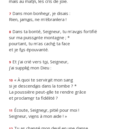
mais au mat
i
n, les cris de joie.
Dans mon bonhe
u
r, je disais :
7
Rien, jam
a
is, ne m'ébranlera !
Dans ta bonté, Seigneur, tu m'av
a
is fortifié
8
sur ma puiss
a
nte montagne ; *
pourtant, tu m'as cach
é
ta face
et je f
u
s épouvanté.
Et j'ai crié vers t
o
i, Seigneur,
9
j'ai suppli
é
mon Dieu :
« À quoi te servir
a
it mon sang
10
si je descend
a
is dans la tombe ? *
La poussière peut-
e
lle te rendre grâce
et proclam
e
r ta fidélité ?
Écoute, Seigne
u
r, pitié pour moi !
11
Seigneur, vi
e
ns à mon aide ! »
Tu as changé mon de
u
il en une danse,
12