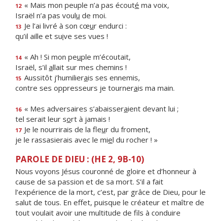
« Mais mon peuple n’a pas écout
é
ma voix,
12
Israël n’a pas voul
u
de moi.
Je l’ai livré à son cœ
u
r endurci :
13
qu’il aille et su
i
ve ses vues !
« Ah ! Si mon pe
u
ple m’écoutait,
14
Israël, s’il
a
llait sur mes chemins !
Aussitôt j’humilier
a
is ses ennemis,
15
contre ses oppresseurs je tourner
a
is ma main.
« Mes adversaires s’abaisser
a
ient devant lui ;
16
tel serait leur s
o
rt à jamais !
Je le nourrirais de la fle
u
r du froment,
17
je le rassasierais avec le mi
e
l du rocher ! »
PAROLE DE DIEU : (HE 2, 9B-10)
Nous voyons Jésus couronné de gloire et d’honneur à
cause de sa passion et de sa mort. S’il a fait
l’expérience de la mort, c’est, par grâce de Dieu, pour le
salut de tous. En effet, puisque le créateur et maître de
tout voulait avoir une multitude de fils à conduire