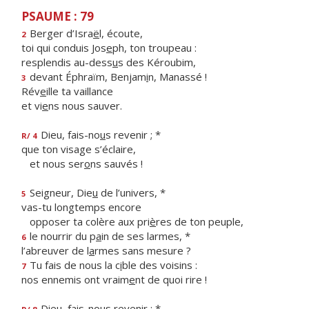
PSAUME : 79
Berger d’Isra
ë
l, écoute,
2
toi qui conduis Jos
e
ph, ton troupeau :
resplendis au-dess
u
s des Kéroubim,
devant Éphraïm, Benjam
i
n, Manassé !
3
Rév
e
ille ta vaillance
et vi
e
ns nous sauver.
Dieu, fais-no
u
s revenir ; *
R/ 4
que ton visage s’éclaire,
et nous ser
o
ns sauvés !
Seigneur, Die
u
de l’univers, *
5
vas-tu longtemps encore
opposer ta colère aux pri
è
res de ton peuple,
le nourrir du p
a
in de ses larmes, *
6
l’abreuver de l
a
rmes sans mesure ?
Tu fais de nous la c
i
ble des voisins :
7
nos ennemis ont vraim
e
nt de quoi rire !
Dieu, fais-no
u
s revenir ; *