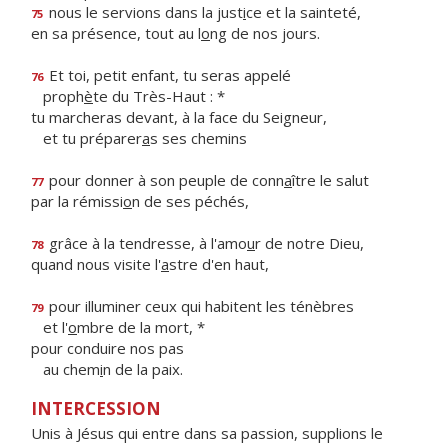
nous le servions dans la just
i
ce et la sainteté,
75
en sa présence, tout au l
o
ng de nos jours.
Et toi, petit enfant, tu seras appelé
76
proph
è
te du Très-Haut : *
tu marcheras devant, à la face du Seigneur,
et tu préparer
a
s ses chemins
pour donner à son peuple de conn
a
ître le salut
77
par la rémissi
o
n de ses péchés,
grâce à la tendresse, à l'amo
u
r de notre Dieu,
78
quand nous visite l'
a
stre d'en haut,
pour illuminer ceux qui habitent les ténèbres
79
et l'
o
mbre de la mort, *
pour conduire nos pas
au chem
i
n de la paix.
INTERCESSION
Unis à Jésus qui entre dans sa passion, supplions le