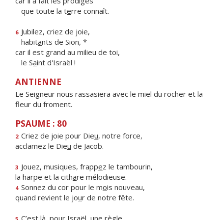
car il a fait les prodiges
que toute la t
e
rre connaît.
Jubilez, criez de joie,
6
habit
a
nts de Sion, *
car il est grand au milieu de toi,
le S
a
int d'Israël !
ANTIENNE
Le Seigneur nous rassasiera avec le miel du rocher et la
fleur du froment.
PSAUME : 80
Criez de joie pour Die
u
, notre force,
2
acclamez le Die
u
de Jacob.
Jouez, musiques, frapp
e
z le tambourin,
3
la harpe et la cith
a
re mélodieuse.
Sonnez du cor pour le m
o
is nouveau,
4
quand revient le jo
u
r de notre fête.
C’est là, pour Isra
ë
l, une règle,
5