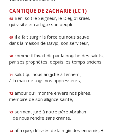
CANTIQUE DE ZACHARIE (LC 1)
Béni soit le Seigneur, le Die
u
d'Israël,
68
qui visite et rach
è
te son peuple.
Il a fait surgir la f
o
rce qui nous sauve
69
dans la maison de Dav
i
d, son serviteur,
comme il l'avait dit par la bo
u
che des saints,
70
par ses prophètes, depuis les t
e
mps anciens :
salut qui nous arr
a
che à l'ennemi,
71
à la main de to
u
s nos oppresseurs,
amour qu'il m
o
ntre envers nos pères,
72
mémoire de son alli
a
nce sainte,
serment juré à notre p
è
re Abraham
73
de nous r
e
ndre sans crainte,
afin que, délivrés de la m
a
in des ennemis, +
74