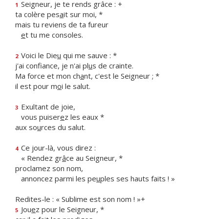
Seigneur, je te rends grâce : +
1
ta colère pes
a
it sur moi, *
mais tu reviens de ta fureur
e
t tu me consoles.
Voici le Die
u
qui me sauve : *
2
j'ai confiance, je n'ai pl
u
s de crainte.
Ma force et mon ch
a
nt, c'est le Seigneur ; *
il est pour m
o
i le salut.
Exultant de joie,
3
vous puiser
e
z les eaux *
aux so
u
rces du salut.
Ce jour-là, vous direz :
4
« Rendez gr
â
ce au Seigneur, *
proclamez son nom,
annoncez parmi les pe
u
ples ses hauts faits ! »
Redites-le : « Sublime est son nom ! »+
Jou
e
z pour le Seigneur, *
5