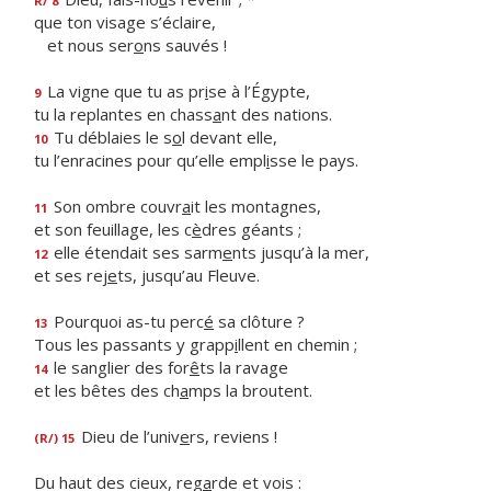
R/ 8
que ton visage s’éclaire,
et nous ser
o
ns sauvés !
La vigne que tu as pr
i
se à l’Égypte,
9
tu la replantes en chass
a
nt des nations.
Tu déblaies le s
o
l devant elle,
10
tu l’enracines pour qu’elle empl
i
sse le pays.
Son ombre couvr
a
it les montagnes,
11
et son feuillage, les c
è
dres géants ;
elle étendait ses sarm
e
nts jusqu’à la mer,
12
et ses rej
e
ts, jusqu’au Fleuve.
Pourquoi as-tu perc
é
sa clôture ?
13
Tous les passants y grapp
i
llent en chemin ;
le sanglier des for
ê
ts la ravage
14
et les bêtes des ch
a
mps la broutent.
Dieu de l’univ
e
rs, reviens !
(R/) 15
Du haut des cieux, reg
a
rde et vois :