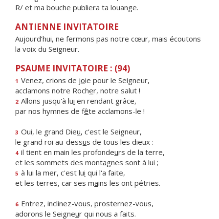
R/ et ma bouche publiera ta louange.
ANTIENNE INVITATOIRE
Aujourd’hui, ne fermons pas notre cœur, mais écoutons
la voix du Seigneur.
PSAUME INVITATOIRE : (94)
Venez, crions de j
o
ie pour le Seigneur,
1
acclamons notre Roch
e
r, notre salut !
Allons jusqu'à lu
i
en rendant grâce,
2
par nos hymnes de f
ê
te acclamons-le !
Oui, le grand Die
u
, c'est le Seigneur,
3
le grand roi au-dess
u
s de tous les dieux :
il tient en main les profonde
u
rs de la terre,
4
et les sommets des mont
a
gnes sont à lui ;
à lui la mer, c'est lu
i
qui l'a faite,
5
et les terres, car ses m
a
ins les ont pétries.
Entrez, inclinez-vo
u
s, prosternez-vous,
6
adorons le Seigne
u
r qui nous a faits.