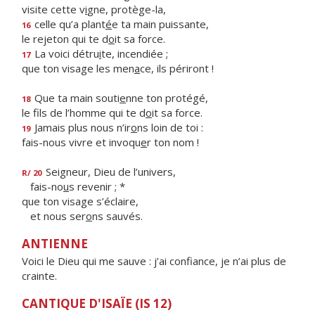
visite cette v
i
gne, protège-la,
celle qu’a plant
é
e ta main puissante,
16
le rejeton qui te d
o
it sa force.
La voici détru
i
te, incendiée ;
17
que ton visage les men
a
ce, ils périront !
Que ta main souti
e
nne ton protégé,
18
le fils de l’homme qui te d
o
it sa force.
Jamais plus nous n’ir
o
ns loin de toi :
19
fais-nous vivre et invoqu
e
r ton nom !
Seigneur, Dieu de l’univers,
R/ 20
fais-no
u
s revenir ; *
que ton visage s’éclaire,
et nous ser
o
ns sauvés.
ANTIENNE
Voici le Dieu qui me sauve : j’ai confiance, je n’ai plus de
crainte.
CANTIQUE D'ISAÏE (IS 12)