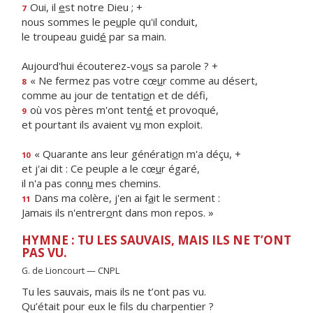
Oui, il
e
st notre Dieu ; +
7
nous sommes le pe
u
ple qu'il conduit,
le troupeau guid
é
par sa main.
Aujourd'hui écouterez-vo
u
s sa parole ? +
« Ne fermez pas votre cœ
u
r comme au désert,
8
comme au jour de tentati
o
n et de défi,
où vos pères m'ont tent
é
et provoqué,
9
et pourtant ils avaient v
u
mon exploit.
« Quarante ans leur générati
o
n m'a déçu, +
10
et j'ai dit : Ce peuple a le cœ
u
r égaré,
il n'a pas conn
u
mes chemins.
Dans ma colère, j'en ai f
a
it le serment :
11
Jamais ils n'entrer
o
nt dans mon repos. »
HYMNE : TU LES SAUVAIS, MAIS ILS NE T’ONT
PAS VU.
G. de Lioncourt — CNPL
Tu les sauvais, mais ils ne t’ont pas vu.
Qu’était pour eux le fils du charpentier ?