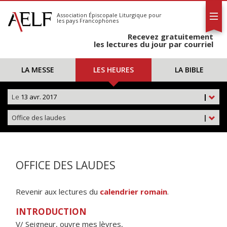
L'AELF
S'abonner
Association Épiscopale Liturgique
pour
les pays Francophones
Calendrier
Recevez gratuitement
Contact
les lectures du jour par courriel
LA MESSE
LES HEURES
LA BIBLE
Le
13 avr. 2017
|
Office des laudes
|
OFFICE DES LAUDES
Revenir aux lectures du
calendrier romain
.
INTRODUCTION
V/ Seigneur, ouvre mes lèvres,