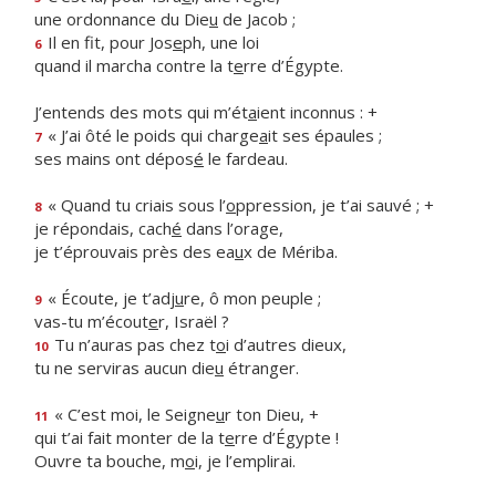
une ordonnance du Die
u
de Jacob ;
Il en fit, pour Jos
e
ph, une loi
6
quand il marcha contre la t
e
rre d’Égypte.
J’entends des mots qui m’ét
a
ient inconnus : +
« J’ai ôté le poids qui charge
a
it ses épaules ;
7
ses mains ont dépos
é
le fardeau.
« Quand tu criais sous l’
o
ppression, je t’ai sauvé ; +
8
je répondais, cach
é
dans l’orage,
je t’éprouvais près des ea
u
x de Mériba.
« Écoute, je t’adj
u
re, ô mon peuple ;
9
vas-tu m’écout
e
r, Israël ?
Tu n’auras pas chez t
o
i d’autres dieux,
10
tu ne serviras aucun die
u
étranger.
« C’est moi, le Seigne
u
r ton Dieu, +
11
qui t’ai fait monter de la t
e
rre d’Égypte !
Ouvre ta bouche, m
o
i, je l’emplirai.