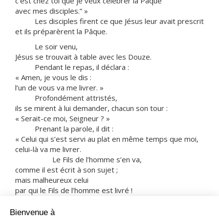
c’est chez toi que je veux célébrer la Pâque
avec mes disciples.” »
Les disciples firent ce que Jésus leur avait prescrit
et ils préparèrent la Pâque.
Le soir venu,
Jésus se trouvait à table avec les Douze.
Pendant le repas, il déclara :
« Amen, je vous le dis :
l’un de vous va me livrer. »
Profondément attristés,
ils se mirent à lui demander, chacun son tour :
« Serait-ce moi, Seigneur ? »
Prenant la parole, il dit :
« Celui qui s’est servi au plat en même temps que moi,
celui-là va me livrer.
Le Fils de l’homme s’en va,
comme il est écrit à son sujet ;
mais malheureux celui
par qui le Fils de l’homme est livré !
Il vaudrait mieux pour lui qu’il ne soit pas né,
cet homme-là ! »