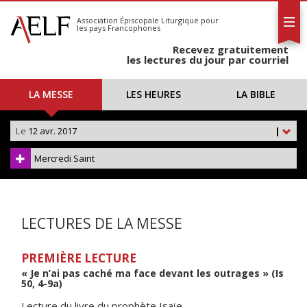
L'AELF
S'abonner
Association Épiscopale Liturgique
pour
les pays Francophones
Calendrier
Recevez gratuitement
Contact
les lectures du jour par courriel
LA MESSE
LES HEURES
LA BIBLE
Le
12 avr. 2017
|
Mercredi Saint
LECTURES DE LA MESSE
PREMIÈRE LECTURE
« Je n’ai pas caché ma face devant les outrages » (Is
50, 4-9a)
Lecture du livre du prophète Isaïe