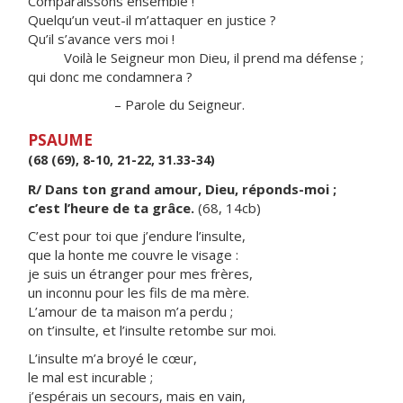
Comparaissons ensemble !
Quelqu’un veut-il m’attaquer en justice ?
Qu’il s’avance vers moi !
Voilà le Seigneur mon Dieu, il prend ma défense ;
qui donc me condamnera ?
– Parole du Seigneur.
PSAUME
(68 (69), 8-10, 21-22, 31.33-34)
R/ Dans ton grand amour, Dieu, réponds-moi ;
c’est l’heure de ta grâce.
(68, 14cb)
C’est pour toi que j’endure l’insulte,
que la honte me couvre le visage :
je suis un étranger pour mes frères,
un inconnu pour les fils de ma mère.
L’amour de ta maison m’a perdu ;
on t’insulte, et l’insulte retombe sur moi.
L’insulte m’a broyé le cœur,
le mal est incurable ;
j’espérais un secours, mais en vain,