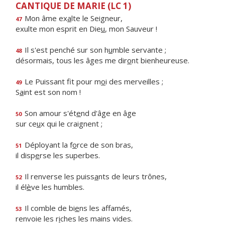
CANTIQUE DE MARIE (LC 1)
Mon âme ex
a
lte le Seigneur,
47
exulte mon esprit en Die
u
, mon Sauveur !
Il s'est penché sur son h
u
mble servante ;
48
désormais, tous les âges me dir
o
nt bienheureuse.
Le Puissant fit pour m
o
i des merveilles ;
49
S
a
int est son nom !
Son amour s'ét
e
nd d'âge en âge
50
sur ce
u
x qui le craignent ;
Déployant la f
o
rce de son bras,
51
il disp
e
rse les superbes.
Il renverse les puiss
a
nts de leurs trônes,
52
il él
è
ve les humbles.
Il comble de bi
e
ns les affamés,
53
renvoie les r
i
ches les mains vides.