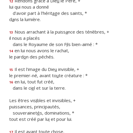
Rendons grâce à Die
u
le Père, +
12
lui qui nous a donné
d'avoir part à l'hérit
a
ge des saints, *
d
a
ns la lumière.
Nous arrachant à la puiss
a
nce des ténèbres, +
13
il nous a placés
dans le Royaume de son F
i
ls bien-aimé : *
en lui nous avons le rachat,
14
le pard
o
n des péchés.
Il est l'image du Die
u
invisible, +
15
le premier-né, avant to
u
te créature : *
en lui, tout fut créé,
16
dans le ci
e
l et sur la terre.
Les êtres vis
i
bles et invisibles, +
puissances, principautés,
souverainet
é
s, dominations, *
tout est créé par lu
i
et pour lui.
Il est avant to
u
te chose,
17