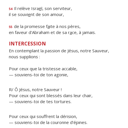
Il relève Isra
ë
l, son serviteur,
54
il se souvi
e
nt de son amour,
de la promesse f
a
ite à nos pères,
55
en faveur d'Abraham et de sa r
a
ce, à jamais.
INTERCESSION
En contemplant la passion de Jésus, notre Sauveur,
nous supplions :
Pour ceux que la tristesse accable,
— souviens-toi de ton agonie,
R/ Ô Jésus, notre Sauveur !
Pour ceux qui sont blessés dans leur chair,
— souviens-toi de tes tortures.
Pour ceux qui souffrent la dérision,
— souviens-toi de la couronne d’épines.