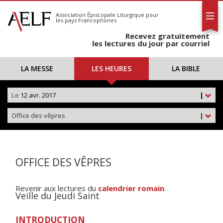
L'AELF
S'abonner
Association Épiscopale Liturgique
pour
les pays Francophones
Calendrier
Recevez gratuitement
Contact
les lectures du jour par courriel
LA MESSE
LES HEURES
LA BIBLE
Le
12 avr. 2017
|
Office des vêpres
|
OFFICE DES VÊPRES
Revenir aux lectures du
calendrier romain
.
Veille du Jeudi Saint
INTRODUCTION