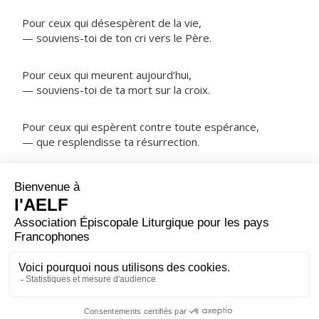
Pour ceux qui désespèrent de la vie,
— souviens-toi de ton cri vers le Père.
Pour ceux qui meurent aujourd’hui,
— souviens-toi de ta mort sur la croix.
Pour ceux qui espèrent contre toute espérance,
— que resplendisse ta résurrection.
NOTRE PÈRE
ORAISON
Puisque tu as voulu, Seigneur, que ton Fils fût crucifié
pour nous afin de nous arracher au pouvoir de Satan,
fais que nous puissions recevoir la grâce de la
résurrection.