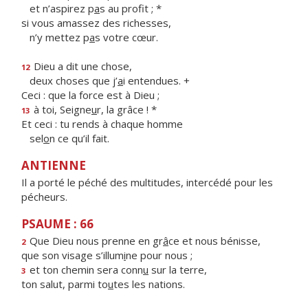
et n’aspirez p
a
s au profit ; *
si vous amassez des richesses,
n’y mettez p
a
s votre cœur.
Dieu a dit une chose,
12
deux choses que j’
a
i entendues. +
Ceci : que la force est à Dieu ;
à toi, Seigne
u
r, la grâce ! *
13
Et ceci : tu rends à chaque homme
sel
o
n ce qu’il fait.
ANTIENNE
Il a porté le péché des multitudes, intercédé pour les
pécheurs.
PSAUME : 66
Que Dieu nous prenne en gr
â
ce et nous bénisse,
2
que son visage s’illum
i
ne pour nous ;
et ton chemin sera conn
u
sur la terre,
3
ton salut, parmi to
u
tes les nations.