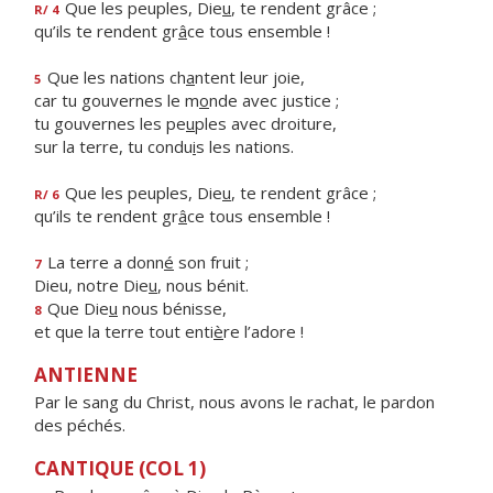
Que les peuples, Die
u
, te rendent grâce ;
R/ 4
qu’ils te rendent gr
â
ce tous ensemble !
Que les nations ch
a
ntent leur joie,
5
car tu gouvernes le m
o
nde avec justice ;
tu gouvernes les pe
u
ples avec droiture,
sur la terre, tu condu
i
s les nations.
Que les peuples, Die
u
, te rendent grâce ;
R/ 6
qu’ils te rendent gr
â
ce tous ensemble !
La terre a donn
é
son fruit ;
7
Dieu, notre Die
u
, nous bénit.
Que Die
u
nous bénisse,
8
et que la terre tout enti
è
re l’adore !
ANTIENNE
Par le sang du Christ, nous avons le rachat, le pardon
des péchés.
CANTIQUE (COL 1)