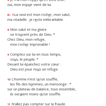
oui, mon esp
o
ir vient de lui.
Lui seul est mon roch
e
r, mon salut,
R/
7
ma citadelle : je r
e
ste inébranlable.
Mon salut et ma gloire
8
se tro
u
vent près de Dieu. *
Chez Dieu, mon refuge,
mon roch
e
r imprenable !
Comptez sur lui en tous temps,
9
vo
u
s, le peuple. *
Devant lui épanchez votre cœur :
Dieu est pour no
u
s un refuge.
L’homme n’est qu’un souffle,
10
les fils des h
o
mmes, un mensonge : *
sur un plateau de balance, tous ensemble,
ils ser
a
ient moins qu’un souffle.
N’allez pas compter sur la fraude
11