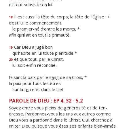
et tout subs
i
ste en lui.
Il est aussi la t
ê
te du corps, la tête de l'Église : +
18
c'est lui le commencement,
le premier-n
é
d'entre les morts, *
afin qu'il ait en to
u
t la primauté.
Car Dieu a jugé bon
19
qu'habite en lui to
u
te plénitude *
et que tout, par le Christ,
20
lui soit enf
n réconcilié,
faisant la paix par le s
a
ng de sa Croix, *
la paix pour tous les êtres
sur la t
e
rre et dans le ciel.
PAROLE DE DIEU : EP 4, 32 - 5,2
Soyez entre vous pleins de générosité et de ten­
dresse. Pardonnez-vous les uns aux autres comme
Dieu vous a pardonné dans le Christ. Oui, cherchez à
imiter Dieu puisque vous êtes ses enfants bien-aimés.