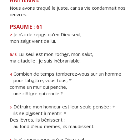
ANTIENNE
Nous avons traqué le juste, car sa vie condamnait nos
œuvres.
PSAUME : 61
Je n’ai de rep
o
s qu’en Dieu seul,
2
mon sal
u
t vient de lui.
Lui seul est mon roch
e
r, mon salut,
R/ 3
ma citadelle : je su
i
s inébranlable.
Combien de temps tomberez-vous sur un homme
4
pour l’ab
a
ttre, vous tous, *
comme un mur qui penche,
une clôt
u
re qui croule ?
Détruire mon honneur est leur seule pensée : +
5
ils se pl
a
isent à mentir. *
Des lèvres, ils bénissent ;
au fond d’eux-mêmes, ils maudissent.
Je n’ai mon rep
o
s qu’en Dieu seul ;
6