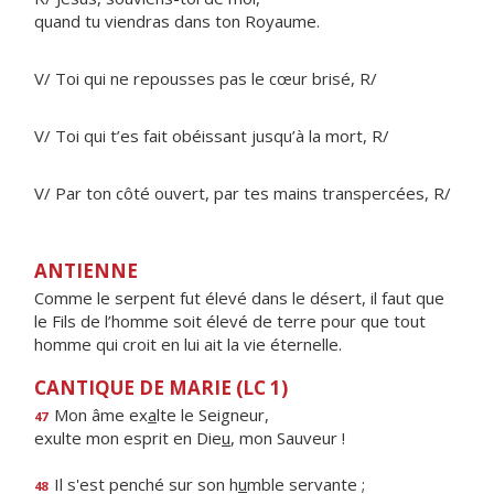
quand tu viendras dans ton Royaume.
V/ Toi qui ne repousses pas le cœur brisé, R/
V/ Toi qui t’es fait obéissant jusqu’à la mort, R/
V/ Par ton côté ouvert, par tes mains transpercées, R/
ANTIENNE
Comme le serpent fut élevé dans le désert, il faut que
le Fils de l’homme soit élevé de terre pour que tout
homme qui croit en lui ait la vie éternelle.
CANTIQUE DE MARIE (LC 1)
Mon âme ex
a
lte le Seigneur,
47
exulte mon esprit en Die
u
, mon Sauveur !
Il s'est penché sur son h
u
mble servante ;
48