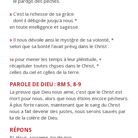
le pard
o
n des péchés.
C'est la richesse de sa grâce
8
dont il déb
o
rde jusqu'à nous *
en toute intellig
e
nce et sagesse.
Il nous dévoile ainsi le myst
è
re de sa volonté, *
9
selon que sa bonté l'avait prév
u
dans le Christ :
pour mener les temps à leur plénitude, +
10
récapituler toutes ch
o
ses dans le Christ, *
celles du ciel et c
e
lles de la terre.
PAROLE DE DIEU : RM 5, 8-9
La preuve que Dieu nous aime, c’est que le Christ est
mort pour nous, alors que nous étions encore pécheurs.
À plus forte raison, maintenant que le sang du Christ
nous a fait devenir des justes, nous serons sauvés par
lui de la colère de Dieu.
RÉPONS
R/ Jésus, souviens-toi de moi,