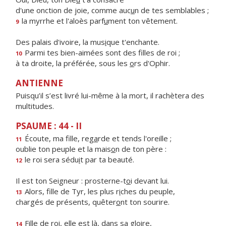
d'une onction de joie, comme auc
u
n de tes semblables ;
la myrrhe et l'aloès parf
u
ment ton vêtement.
9
Des palais d'ivoire, la mus
i
que t'enchante.
Parmi tes bien-aimées sont des f
lles de roi ;
10
à ta droite, la préférée, sous les
o
rs d'Ophir.
ANTIENNE
Puisqu’il s’est livré lui-même à la mort, il rachètera des
multitudes.
PSAUME : 44 - II
Écoute, ma fille, reg
a
rde et tends l'oreille ;
11
oublie ton peuple et la mais
o
n de ton père :
le roi sera sédu
i
t par ta beauté.
12
Il est ton Seigneur : prosterne-t
o
i devant lui.
Alors, fille de Tyr, les plus r
i
ches du peuple,
13
chargés de présents, quêter
o
nt ton sourire.
Fille de roi, elle est l
à
, dans sa gloire,
14