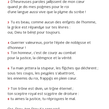
D'heureuses paroles jaill
i
ssent de mon cœur
2
quand je dis mes po
è
mes pour le roi
d'une langue aussi vive que la pl
u
me du scribe !
Tu es beau, comme aucun des enf
a
nts de l'homme,
3
la grâce est répand
u
e sur tes lèvres :
oui, Dieu te bén
i
t pour toujours.
Guerrier valeureux, porte l'épée de nobl
e
sse et
4
d'honneur !
Ton honneur, c'est de cour
i
r au combat
5
pour la justice, la clém
e
nce et la vérité.
Ta main jettera la stupeur, les fl
è
ches qui déchirent ;
6
sous tes coups, les pe
u
ples s'abattront,
les ennemis du roi, frapp
é
s en plein cœur.
Ton trône est divin, un tr
ô
ne éternel ;
7
ton sceptre royal est sc
e
ptre de droiture :
tu aimes la justice, tu répro
u
ves le mal.
8
Oui, Dieu, ton Die
u
t'a consacré