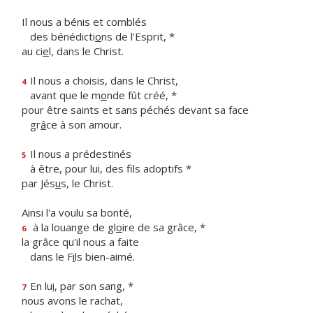
Il nous a bénis et comblés
des bénédicti
o
ns de l'Esprit, *
au ci
e
l, dans le Christ.
Il nous a choisis, dans le Christ,
4
avant que le m
o
nde fût créé, *
pour être saints et sans péchés devant sa face
gr
â
ce à son amour.
Il nous a prédestinés
5
à être, pour lui, des f
ls adoptifs *
par Jés
u
s, le Christ.
Ainsi l'a voulu sa bonté,
à la louange de gl
o
ire de sa grâce, *
6
la grâce qu'il nous a faite
dans le F
i
ls bien-aimé.
En lu
i
, par son sang, *
7
nous avons le rachat,