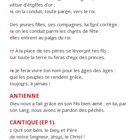
vêtue d'ét
o
ffes d'or ;
on la conduit, toute par
é
e, vers le roi.
15
Des jeunes filles, ses compagnes, lui f
o
nt cortège ;
on les conduit parmi les ch
a
nts de fête :
16
elles entrent au pal
a
is du roi.
À la place de tes pères se lèver
o
nt tes fils ;
17
sur toute la terre tu feras d'e
u
x des princes.
Je ferai vivre ton nom pour les
â
ges des âges :
18
que les peuples te rendent grâce,
toujo
u
rs, à jamais !
ANTIENNE
Dieu nous a fait grâce en son Fils bien-aimé ; en lui, par
son sang, nous avons le pardon des péchés.
CANTIQUE (EP 1).
Qu'il soit béni, le Die
u
et Père
3
de notre Seigneur, Jés
u
s, le Christ !