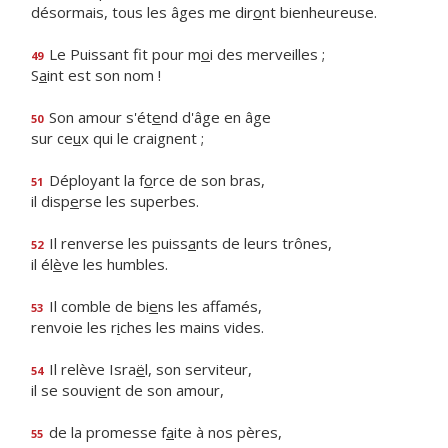
désormais, tous les âges me dir
o
nt bienheureuse.
Le Puissant fit pour m
o
i des merveilles ;
49
S
a
int est son nom !
Son amour s'ét
e
nd d'âge en âge
50
sur ce
u
x qui le craignent ;
Déployant la f
o
rce de son bras,
51
il disp
e
rse les superbes.
Il renverse les puiss
a
nts de leurs trônes,
52
il él
è
ve les humbles.
Il comble de bi
e
ns les affamés,
53
renvoie les r
i
ches les mains vides.
Il relève Isra
ë
l, son serviteur,
54
il se souvi
e
nt de son amour,
de la promesse f
a
ite à nos pères,
55