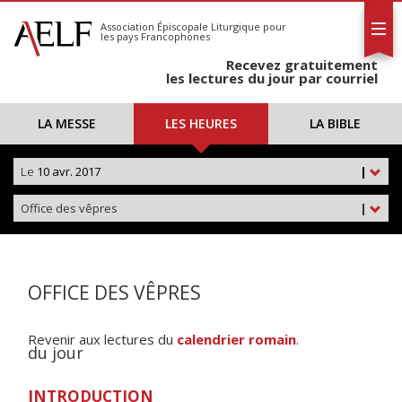
L'AELF
S'abonner
Association Épiscopale Liturgique
pour
les pays Francophones
Calendrier
Recevez gratuitement
Contact
les lectures du jour par courriel
LA MESSE
LES HEURES
LA BIBLE
Le
10 avr. 2017
|
Office des vêpres
|
OFFICE DES VÊPRES
Revenir aux lectures du
calendrier romain
.
du jour
INTRODUCTION