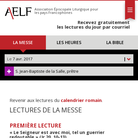
L'AELF
S'abonner
Association Épiscopale Liturgique
pour
les pays Francophones
Calendrier
Recevez gratuitement
Contact
les lectures du jour par courriel
LA MESSE
LES HEURES
LA BIBLE
Le
7 avr. 2017
|
S. Jean-Baptiste de la Salle, prêtre
Revenir aux lectures du
calendrier romain
.
LECTURES DE LA MESSE
PREMIÈRE LECTURE
« Le Seigneur est avec moi, tel un guerrier
redoutable » (Jr 20, 10-13)