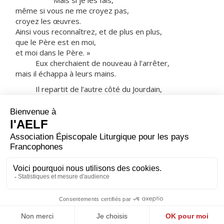
Mais si je les fais,
même si vous ne me croyez pas,
croyez les œuvres.
Ainsi vous reconnaîtrez, et de plus en plus,
que le Père est en moi,
et moi dans le Père. »
Eux cherchaient de nouveau à l’arrêter,
mais il échappa à leurs mains.
Il repartit de l’autre côté du Jourdain,
à l’endroit où, au début, Jean baptisait ;
et il y demeura.
Beaucoup vinrent à lui en déclarant :
« Jean n’a pas accompli de signe ;
mais tout ce que Jean a dit de celui-ci
était vrai. »
Et là, beaucoup crurent en lui.
– Acclamons la Parole de Dieu.