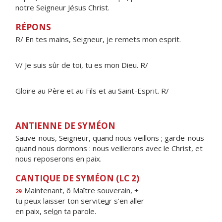
notre Seigneur Jésus Christ.
RÉPONS
R/ En tes mains, Seigneur, je remets mon esprit.
V/ Je suis sûr de toi, tu es mon Dieu. R/
Gloire au Père et au Fils et au Saint-Esprit. R/
ANTIENNE DE SYMÉON
Sauve-nous, Seigneur, quand nous veillons ; garde-nous
quand nous dormons : nous veillerons avec le Christ, et
nous reposerons en paix.
CANTIQUE DE SYMÉON (LC 2)
Maintenant, ô M
a
ître souverain, +
29
tu peux laisser ton servite
u
r s'en aller
en paix, sel
o
n ta parole.