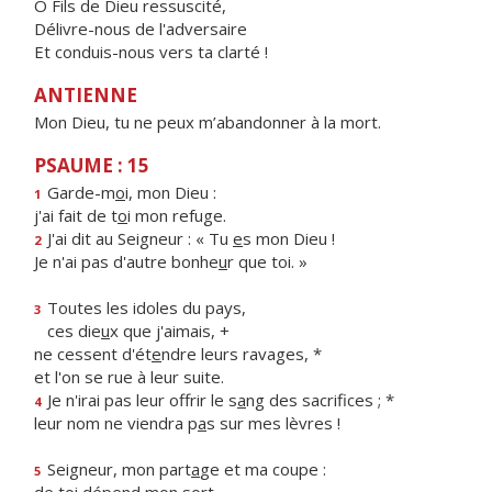
Ô Fils de Dieu ressuscité,
Délivre-nous de l'adversaire
Et conduis-nous vers ta clarté !
ANTIENNE
Mon Dieu, tu ne peux m’abandonner à la mort.
PSAUME : 15
Garde-m
o
i, mon Dieu :
1
j'ai fait de t
o
i mon refuge.
J'ai dit au Seigneur : « Tu
e
s mon Dieu !
2
Je n'ai pas d'autre bonhe
u
r que toi. »
Toutes les idoles du pays,
3
ces die
u
x que j'aimais, +
ne cessent d'ét
e
ndre leurs ravages, *
et l'on se rue à leur suite.
Je n'irai pas leur offrir le s
a
ng des sacrifices ; *
4
leur nom ne viendra p
a
s sur mes lèvres !
Seigneur, mon part
a
ge et ma coupe :
5