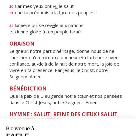
Car mes yeux ont v
u
le salut
30
que tu préparais à la f
a
ce des peuples :
31
lumière qui se rév
è
le aux nations
32
et donne gloire à ton pe
u
ple Israël.
ORAISON
Seigneur, notre part d’héritage, donne-nous de ne
chercher qu’en toi notre bonheur et d’attendre avec
confiance, au-delà de la nuit de notre mort, la joie de
vivre en ta présence. Par Jésus, le Christ, notre
Seigneur. Amen.
BÉNÉDICTION
Que la paix de Dieu garde notre cœur et nos pensées
dans le Christ Jésus, notre Seigneur. Amen.
HYMNE : SALUT, REINE DES CIEUX ! SALUT,
REINE DES ANGES !
Salut, Reine des cieux ! Salut, Reine des anges !
Salut, Tige féconde ! Salut, Porte du ciel !