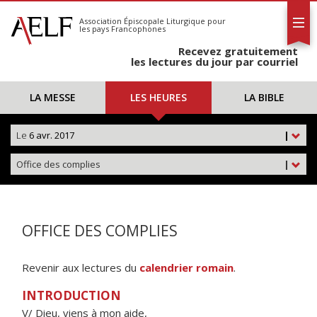
L'AELF
S'abonner
Association Épiscopale Liturgique
pour
les pays Francophones
Calendrier
Recevez gratuitement
Contact
les lectures du jour par courriel
LA MESSE
LES HEURES
LA BIBLE
Le
6 avr. 2017
|
Office des complies
|
OFFICE DES COMPLIES
Revenir aux lectures du
calendrier romain
.
INTRODUCTION
V/ Dieu, viens à mon aide,