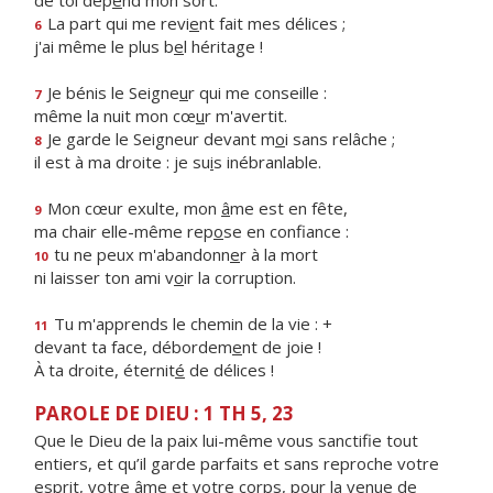
de toi dép
e
nd mon sort.
La part qui me revi
e
nt fait mes délices ;
6
j'ai même le plus b
e
l héritage !
Je bénis le Seigne
u
r qui me conseille :
7
même la nuit mon cœ
u
r m'avertit.
Je garde le Seigneur devant m
o
i sans relâche ;
8
il est à ma droite : je su
i
s inébranlable.
Mon cœur exulte, mon
â
me est en fête,
9
ma chair elle-même rep
o
se en confiance :
tu ne peux m'abandonn
e
r à la mort
10
ni laisser ton ami v
o
ir la corruption.
Tu m'apprends le chemin de la vie : +
11
devant ta face, débordem
e
nt de joie !
À ta droite, éternit
é
de délices !
PAROLE DE DIEU : 1 TH 5, 23
Que le Dieu de la paix lui-même vous sanctifie tout
entiers, et qu’il garde parfaits et sans reproche votre
esprit, votre âme et votre corps, pour la venue de