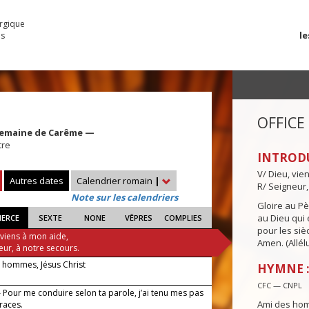
urgique
le
es
OFFICE
Semaine de Carême —
tre
INTROD
V/ Dieu, vie
Autres dates
Calendrier romain
|
R/ Seigneur,
Note sur les calendriers
Gloire au Pèr
au Dieu qui e
IERCE
SEXTE
NONE
VÊPRES
COMPLIES
pour les siè
 viens à mon aide,
Amen. (Allélu
eur, à notre secours.
 hommes, Jésus Christ
HYMNE :
CFC — CNPL
 Pour me conduire selon ta parole, j’ai tenu mes pas
Ami des hom
traces.