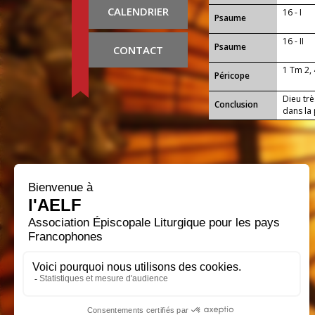
CALENDRIER
16 - I
Psaume
16 - II
Psaume
CONTACT
1 Tm 2, 
Péricope
Dieu trè
Conclusion
dans la 
ne reste