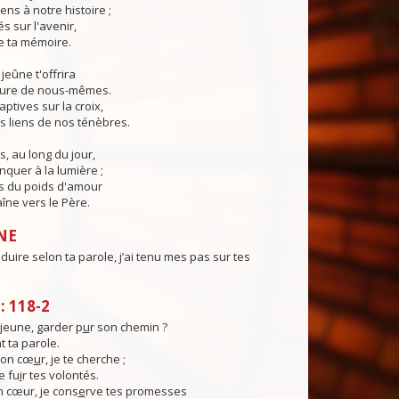
ns à notre histoire ;
s sur l'avenir,
de ta mémoire.
jeûne t'offrira
cure de nous-mêmes.
ptives sur la croix,
s liens de nos ténèbres.
s, au long du jour,
quer à la lumière ;
s du poids d'amour
aîne vers le Père.
NE
uire selon ta parole, j’ai tenu mes pas sur tes
 118-2
eune, garder p
u
r son chemin ?
t ta parole.
mon cœ
u
r, je te cherche ;
e fu
i
r tes volontés.
cœur, je cons
e
rve tes promesses