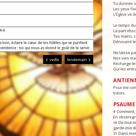
Tu donnes se
Les yeux fixé
L'Église vit 
Le temps du 
4-6
La part obs
Tes mains, ca
Dénouent le
s bon, éclaire le cœur de tes fidèles qui se purifient
pénitence ; toi qui nous as donné le goût de te servir,
Ne laisse pa
 pas sourd à notre prière.
Nos vies man
veille
lendemain
Recharge-le
Qui les entr
ANTIEN
Pour me cond
traces.
PSAUME :
Comment, j
9
En observ
a
n
De tout 
10
garde-moi d
Dans mon 
11