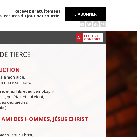
Recevez gratuitement
S'ABONNER
s lectures du jour par courriel
API
LECTURE
A+
CONFORT
 DE TIERCE
UCTION
ns à mon aide,
 à notre secours.
e, et au Fils et au Saint-Esprit,
st, qui était et qui vient,
cles des siècles.
ia.)
 AMI DES HOMMES, JÉSUS CHRIST
mes, Jésus Christ,