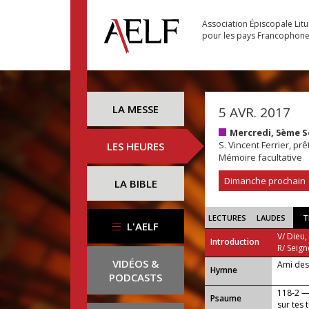
Association Épiscopale Lit
pour les pays Francophon
LA MESSE
5 AVR. 2017
Mercredi, 5ème 
S. Vincent Ferrier, prê
LES HEURES
Mémoire facultative
Dimanche prochain
LA BIBLE
LECTURES
LAUDES
T
L'AELF
V/ Dieu,
Introduction
R/ Seign
VIDÉOS &
Ami des
...
Hymne
PODCASTS
118-2 —
Psaume
sur tes 