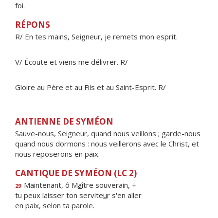
foi.
RÉPONS
R/ En tes mains, Seigneur, je remets mon esprit.
V/ Écoute et viens me délivrer. R/
Gloire au Père et au Fils et au Saint-Esprit. R/
ANTIENNE DE SYMÉON
Sauve-nous, Seigneur, quand nous veillons ; garde-nous
quand nous dormons : nous veillerons avec le Christ, et
nous reposerons en paix.
CANTIQUE DE SYMÉON (LC 2)
Maintenant, ô M
a
ître souverain, +
29
tu peux laisser ton servite
u
r s'en aller
en paix, sel
o
n ta parole.