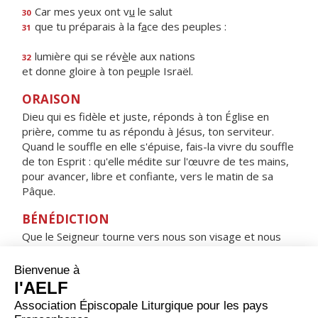
Car mes yeux ont v
u
le salut
30
que tu préparais à la f
a
ce des peuples :
31
lumière qui se rév
è
le aux nations
32
et donne gloire à ton pe
u
ple Israël.
ORAISON
Dieu qui es fidèle et juste, réponds à ton Église en
prière, comme tu as répondu à Jésus, ton serviteur.
Quand le souffle en elle s'épuise, fais-la vivre du souffle
de ton Esprit : qu'elle médite sur l'œuvre de tes mains,
pour avancer, libre et confiante, vers le matin de sa
Pâque.
BÉNÉDICTION
Que le Seigneur tourne vers nous son visage et nous
apporte la paix. Amen.
HYMNE : HEUREUSE ES-TU, VIERGE MARIE !
Heureuse es-tu, Vierge Marie !
Par toi, le salut est entré dans le monde.