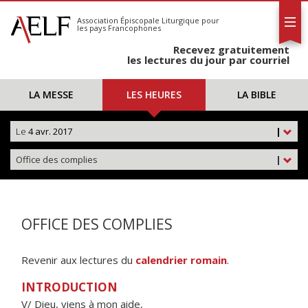
L'AELF
S'abonner
Association Épiscopale Liturgique
pour
les pays Francophones
Calendrier
Recevez gratuitement
Contact
les lectures du jour par courriel
LA MESSE
LES HEURES
LA BIBLE
Le
4 avr. 2017
|
Office des complies
|
OFFICE DES COMPLIES
Revenir aux lectures du
calendrier romain
.
INTRODUCTION
V/ Dieu, viens à mon aide,