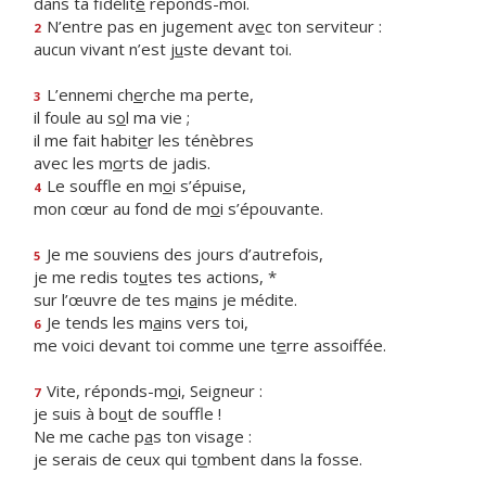
dans ta fidélit
é
réponds-moi.
N’entre pas en jugement av
e
c ton serviteur :
2
aucun vivant n’est j
u
ste devant toi.
L’ennemi ch
e
rche ma perte,
3
il foule au s
o
l ma vie ;
il me fait habit
e
r les ténèbres
avec les m
o
rts de jadis.
Le souffle en m
o
i s’épuise,
4
mon cœur au fond de m
o
i s’épouvante.
Je me souviens des jours d’autrefois,
5
je me redis to
u
tes tes actions, *
sur l’œuvre de tes m
a
ins je médite.
Je tends les m
a
ins vers toi,
6
me voici devant toi comme une t
e
rre assoiffée.
Vite, réponds-m
o
i, Seigneur :
7
je suis à bo
u
t de souffle !
Ne me cache p
a
s ton visage :
je serais de ceux qui t
o
mbent dans la fosse.