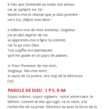
Fais que j’entende au mat
i
n ton amour,
8
car je c
o
mpte sur toi.
Montre-moi le chem
i
n que je dois prendre :
vers toi, j’él
è
ve mon âme !
Délivre-moi de mes ennem
i
s, Seigneur :
9
j’ai un abr
i
auprès de toi.
Apprends-moi à f
a
ire ta volonté,
10
car tu
e
s mon Dieu.
Ton so
u
ffle est bienfaisant :
qu’il me guide en un pays de plaines.
Pour l’honneur de ton nom,
11
Seigne
u
r, fais-moi vivre ;
à cause de ta justice, tire-m
o
i de la détresse.
[
]
12
PAROLE DE DIEU : 1 P 5, 8-9A
Soyez sobres, soyez vigilants : votre adversaire, le
démon, comme un lion qui rugit, va et vient, à la
recherche de sa proie. Résistez-lui avec la force de la