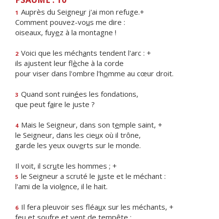
Auprès du Seigne
u
r j'ai mon refuge.+
1
Comment pouvez-vo
u
s me dire :
oiseaux, fuy
e
z à la montagne !
Voici que les méch
a
nts tendent l'arc : +
2
ils ajustent leur fl
è
che à la corde
pour viser dans l'ombre l'h
o
mme au cœur droit.
Quand sont ruin
é
es les fondations,
3
que peut f
a
ire le juste ?
Mais le Seigneur, dans son t
e
mple saint, +
4
le Seigneur, dans les cie
u
x où il trône,
garde les yeux ouv
e
rts sur le monde.
Il voit, il scr
u
te les hommes ; +
le Seigneur a scruté le j
u
ste et le méchant :
5
l'ami de la viol
e
nce, il le hait.
Il fera pleuvoir ses fléa
u
x sur les méchants, +
6
feu et soufre et v
e
nt de tempête ;