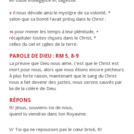
en toute intellig
e
nce et sagesse.
Il nous dévoile ainsi le myst
è
re de sa volonté, *
9
selon que sa bonté l'avait prév
u
dans le Christ :
pour mener les temps à leur plénitude, +
10
récapituler toutes ch
o
ses dans le Christ, *
celles du ciel et c
e
lles de la terre.
PAROLE DE DIEU : RM 5, 8-9
La preuve que Dieu nous aime, c’est que le Christ est
mort pour nous, alors que nous étions encore pécheurs.
À plus forte raison, maintenant que le sang du Christ
nous a fait devenir des justes, nous serons sauvés par
lui de la colère de Dieu.
RÉPONS
R/ Jésus, souviens-toi de nous,
quand tu viendras dans ton Royaume.
V/ Toi qui ne repousses pas le cœur brisé, R/