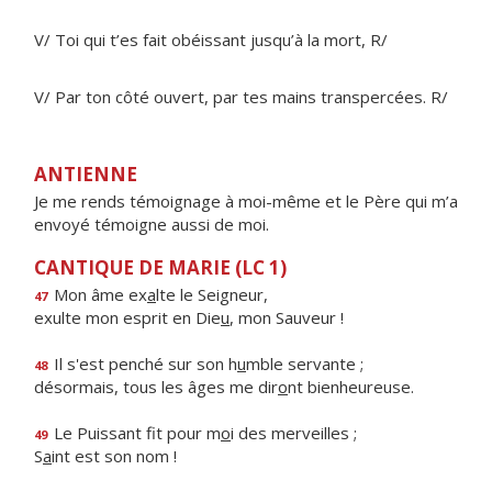
V/ Toi qui t’es fait obéissant jusqu’à la mort, R/
V/ Par ton côté ouvert, par tes mains transpercées. R/
ANTIENNE
Je me rends témoignage à moi-même et le Père qui m’a
envoyé témoigne aussi de moi.
CANTIQUE DE MARIE (LC 1)
Mon âme ex
a
lte le Seigneur,
47
exulte mon esprit en Die
u
, mon Sauveur !
Il s'est penché sur son h
u
mble servante ;
48
désormais, tous les âges me dir
o
nt bienheureuse.
Le Puissant fit pour m
o
i des merveilles ;
49
S
a
int est son nom !