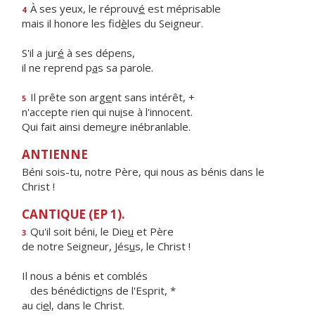
À ses yeux, le réprouv
é
est méprisable
4
mais il honore les fid
è
les du Seigneur.
S'il a jur
é
à ses dépens,
il ne reprend p
a
s sa parole.
Il prête son arg
e
nt sans intérêt, +
5
n'accepte rien qui nu
i
se à l'innocent.
Qui fait ainsi deme
u
re inébranlable.
ANTIENNE
Béni sois-tu, notre Père, qui nous as bénis dans le
Christ !
CANTIQUE (EP 1).
Qu'il soit béni, le Die
u
et Père
3
de notre Seigneur, Jés
u
s, le Christ !
Il nous a bénis et comblés
des bénédicti
o
ns de l'Esprit, *
au ci
e
l, dans le Christ.