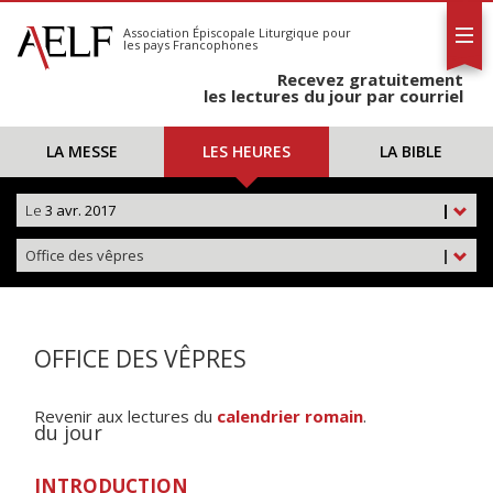
L'AELF
S'abonner
Association Épiscopale Liturgique
pour
les pays Francophones
Calendrier
Recevez gratuitement
Contact
les lectures du jour par courriel
LA MESSE
LES HEURES
LA BIBLE
Le
3 avr. 2017
|
Office des vêpres
|
OFFICE DES VÊPRES
Revenir aux lectures du
calendrier romain
.
du jour
INTRODUCTION