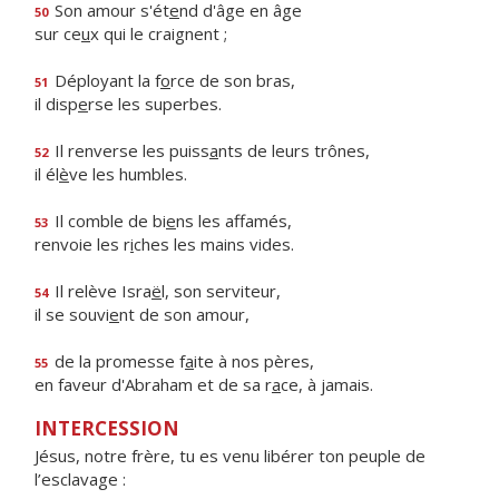
Son amour s'ét
e
nd d'âge en âge
50
sur ce
u
x qui le craignent ;
Déployant la f
o
rce de son bras,
51
il disp
e
rse les superbes.
Il renverse les puiss
a
nts de leurs trônes,
52
il él
è
ve les humbles.
Il comble de bi
e
ns les affamés,
53
renvoie les r
i
ches les mains vides.
Il relève Isra
ë
l, son serviteur,
54
il se souvi
e
nt de son amour,
de la promesse f
a
ite à nos pères,
55
en faveur d'Abraham et de sa r
a
ce, à jamais.
INTERCESSION
Jésus, notre frère, tu es venu libérer ton peuple de
l’esclavage :