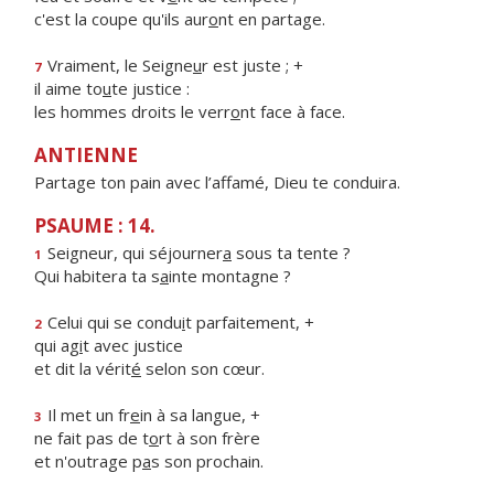
c'est la coupe qu'ils aur
o
nt en partage.
Vraiment, le Seigne
u
r est juste ; +
7
il aime to
u
te justice :
les hommes droits le verr
o
nt face à face.
ANTIENNE
Partage ton pain avec l’affamé, Dieu te conduira.
PSAUME : 14.
Seigneur, qui séjourner
a
sous ta tente ?
1
Qui habitera ta s
a
inte montagne ?
Celui qui se condu
i
t parfaitement, +
2
qui ag
i
t avec justice
et dit la vérit
é
selon son cœur.
Il met un fr
e
in à sa langue, +
3
ne fait pas de t
o
rt à son frère
et n'outrage p
a
s son prochain.