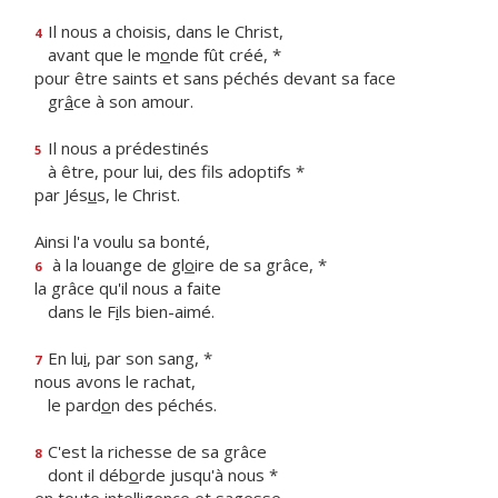
Il nous a choisis, dans le Christ,
4
avant que le m
o
nde fût créé, *
pour être saints et sans péchés devant sa face
gr
â
ce à son amour.
Il nous a prédestinés
5
à être, pour lui, des f
ls adoptifs *
par Jés
u
s, le Christ.
Ainsi l'a voulu sa bonté,
à la louange de gl
o
ire de sa grâce, *
6
la grâce qu'il nous a faite
dans le F
i
ls bien-aimé.
En lu
i
, par son sang, *
7
nous avons le rachat,
le pard
o
n des péchés.
C'est la richesse de sa grâce
8
dont il déb
o
rde jusqu'à nous *