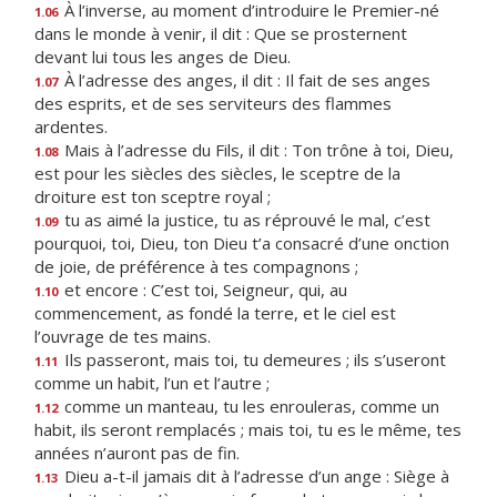
À l’inverse, au moment d’introduire le Premier-né
1.06
dans le monde à venir, il dit : Que se prosternent
devant lui tous les anges de Dieu.
À l’adresse des anges, il dit : Il fait de ses anges
1.07
des esprits, et de ses serviteurs des flammes
ardentes.
Mais à l’adresse du Fils, il dit : Ton trône à toi, Dieu,
1.08
est pour les siècles des siècles, le sceptre de la
droiture est ton sceptre royal ;
tu as aimé la justice, tu as réprouvé le mal, c’est
1.09
pourquoi, toi, Dieu, ton Dieu t’a consacré d’une onction
de joie, de préférence à tes compagnons ;
et encore : C’est toi, Seigneur, qui, au
1.10
commencement, as fondé la terre, et le ciel est
l’ouvrage de tes mains.
Ils passeront, mais toi, tu demeures ; ils s’useront
1.11
comme un habit, l’un et l’autre ;
comme un manteau, tu les enrouleras, comme un
1.12
habit, ils seront remplacés ; mais toi, tu es le même, tes
années n’auront pas de fin.
Dieu a-t-il jamais dit à l’adresse d’un ange : Siège à
1.13