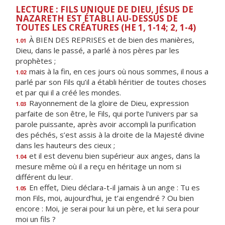
LECTURE : FILS UNIQUE DE DIEU, JÉSUS DE
NAZARETH EST ÉTABLI AU-DESSUS DE
TOUTES LES CRÉATURES (HE 1, 1-14; 2, 1-4)
À BIEN DES REPRISES et de bien des manières,
1.01
Dieu, dans le passé, a parlé à nos pères par les
prophètes ;
mais à la fin, en ces jours où nous sommes, il nous a
1.02
parlé par son Fils qu’il a établi héritier de toutes choses
et par qui il a créé les mondes.
Rayonnement de la gloire de Dieu, expression
1.03
parfaite de son être, le Fils, qui porte l’univers par sa
parole puissante, après avoir accompli la purification
des péchés, s’est assis à la droite de la Majesté divine
dans les hauteurs des cieux ;
et il est devenu bien supérieur aux anges, dans la
1.04
mesure même où il a reçu en héritage un nom si
différent du leur.
En effet, Dieu déclara-t-il jamais à un ange : Tu es
1.05
mon Fils, moi, aujourd’hui, je t’ai engendré ? Ou bien
encore : Moi, je serai pour lui un père, et lui sera pour
moi un fils ?