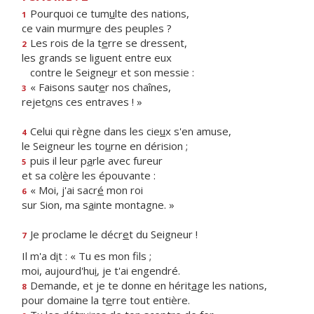
Pourquoi ce tum
u
lte des nations,
1
ce vain murm
u
re des peuples ?
Les rois de la t
e
rre se dressent,
2
les grands se liguent entre eux
contre le Seigne
u
r et son messie :
« Faisons saut
e
r nos chaînes,
3
rejet
o
ns ces entraves ! »
Celui qui règne dans les cie
u
x s'en amuse,
4
le Seigneur les to
u
rne en dérision ;
puis il leur p
a
rle avec fureur
5
et sa col
è
re les épouvante :
« Moi, j'ai sacr
é
mon roi
6
sur Sion, ma s
a
inte montagne. »
Je proclame le décr
e
t du Seigneur !
7
Il m'a d
i
t : « Tu es mon fils ;
moi, aujourd'hu
i
, je t'ai engendré.
Demande, et je te donne en hérit
a
ge les nations,
8
pour domaine la t
e
rre tout entière.