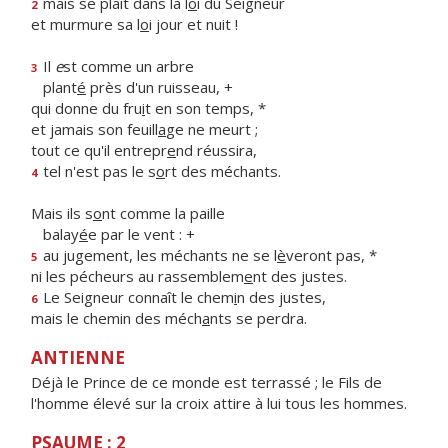
mais se plaît dans la l
o
i du Seigneur
2
et murmure sa l
o
i jour et nuit !
Il
e
st comme un arbre
3
plant
é
près d'un ruisseau, +
qui donne du fru
i
t en son temps, *
et jamais son feuill
a
ge ne meurt ;
tout ce qu'il entrepr
e
nd réussira,
tel n'est pas le s
o
rt des méchants.
4
Mais ils s
o
nt comme la paille
balay
é
e par le vent : +
au jugement, les méchants ne se l
è
veront pas, *
5
ni les pécheurs au rassemblem
e
nt des justes.
Le Seigneur connaît le chem
i
n des justes,
6
mais le chemin des méch
a
nts se perdra.
ANTIENNE
Déjà le Prince de ce monde est terrassé ; le Fils de
l'homme élevé sur la croix attire à lui tous les hommes.
PSAUME : 2