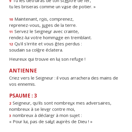
Tu les détruiras de ton sc
e
ptre de fer,
9
tu les briseras comme un v
a
se de potier. »
Maintenant, r
o
is, comprenez,
10
reprenez-vous, j
u
ges de la terre.
Servez le Seigne
u
r avec crainte,
11
rendez-lui votre homm
a
ge en tremblant.
Qu'il s'irrite et vous
ê
tes perdus :
12
soudain sa col
è
re éclatera.
Heureux qui trouve en lu
i
son refuge !
ANTIENNE
Criez vers le Seigneur : il vous arrachera des mains de
vos ennemis.
PSAUME : 3
Seigneur, qu'ils sont nombre
u
x mes adversaires,
2
nombreux à se lev
e
r contre moi,
nombreux à déclar
e
r à mon sujet :
3
« Pour lui, pas de sal
u
t auprès de Dieu ! »