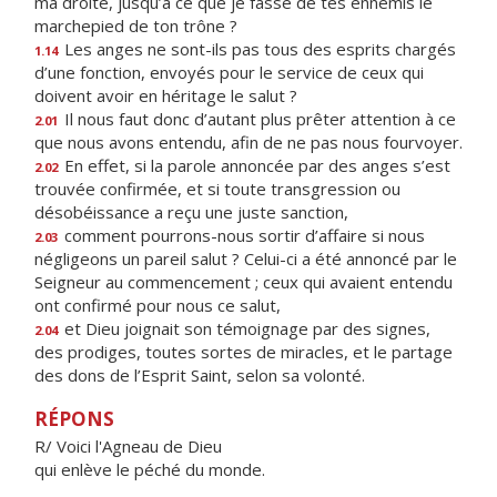
ma droite, jusqu’à ce que je fasse de tes ennemis le
marchepied de ton trône ?
Les anges ne sont-ils pas tous des esprits chargés
1.14
d’une fonction, envoyés pour le service de ceux qui
doivent avoir en héritage le salut ?
Il nous faut donc d’autant plus prêter attention à ce
2.01
que nous avons entendu, afin de ne pas nous fourvoyer.
En effet, si la parole annoncée par des anges s’est
2.02
trouvée confirmée, et si toute transgression ou
désobéissance a reçu une juste sanction,
comment pourrons-nous sortir d’affaire si nous
2.03
négligeons un pareil salut ? Celui-ci a été annoncé par le
Seigneur au commencement ; ceux qui avaient entendu
ont confirmé pour nous ce salut,
et Dieu joignait son témoignage par des signes,
2.04
des prodiges, toutes sortes de miracles, et le partage
des dons de l’Esprit Saint, selon sa volonté.
RÉPONS
R/ Voici l'Agneau de Dieu
qui enlève le péché du monde.