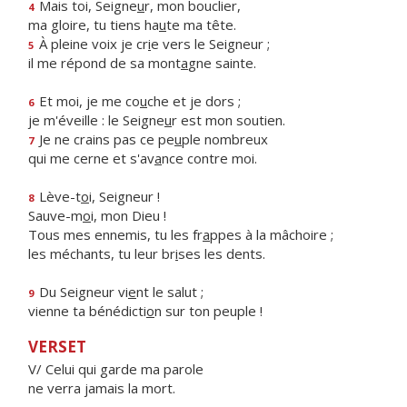
Mais toi, Seigne
u
r, mon bouclier,
4
ma gloire, tu tiens ha
u
te ma tête.
À pleine voix je cr
i
e vers le Seigneur ;
5
il me répond de sa mont
a
gne sainte.
Et moi, je me co
u
che et je dors ;
6
je m'éveille : le Seigne
u
r est mon soutien.
Je ne crains pas ce pe
u
ple nombreux
7
qui me cerne et s'av
a
nce contre moi.
Lève-t
o
i, Seigneur !
8
Sauve-m
o
i, mon Dieu !
Tous mes ennemis, tu les fr
a
ppes à la mâchoire ;
les méchants, tu leur br
i
ses les dents.
Du Seigneur vi
e
nt le salut ;
9
vienne ta bénédicti
o
n sur ton peuple !
VERSET
V/ Celui qui garde ma parole
ne verra jamais la mort.