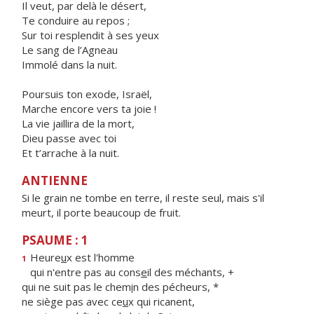
Il veut, par delà le désert,
Te conduire au repos ;
Sur toi resplendit à ses yeux
Le sang de l’Agneau
Immolé dans la nuit.
Poursuis ton exode, Israël,
Marche encore vers ta joie !
La vie jaillira de la mort,
Dieu passe avec toi
Et t’arrache à la nuit.
ANTIENNE
Si le grain ne tombe en terre, il reste seul, mais s'il
meurt, il porte beaucoup de fruit.
PSAUME : 1
Heure
u
x est l'homme
1
qui n'entre pas au cons
e
il des méchants, +
qui ne suit pas le chem
i
n des pécheurs, *
ne siège pas avec ce
u
x qui ricanent,