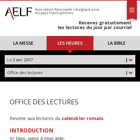
L'AELF
S'abonner
Association Épiscopale Liturgique
pour
les pays Francophones
Calendrier
Recevez gratuitement
Contact
les lectures du jour par courriel
LA MESSE
LES HEURES
LA BIBLE
Le
2 avr. 2017
|
Office des lectures
|
OFFICE DES LECTURES
Revenir aux lectures du
calendrier romain
.
INTRODUCTION
V/ Dieu, viens à mon aide,