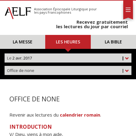
L'AELF
S'abonner
Association Épiscopale Liturgique
pour
les pays Francophones
Calendrier
Recevez gratuitement
Contact
les lectures du jour par courriel
LA MESSE
LES HEURES
LA BIBLE
Le
2 avr. 2017
|
Office de none
|
OFFICE DE NONE
Revenir aux lectures du
calendrier romain
.
INTRODUCTION
V/ Dieu, viens à mon aide,