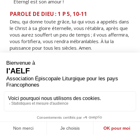
Étern
e
l est son amour !
PAROLE DE DIEU : 1 P 5, 10-11
Dieu, qui donne toute grâce, lui qui vous a appelés dans
le Christ à sa gloire éternelle, vous rétablira, après que
vous aurez souffert un peu de temps ; il vous affermira,
vous fortifiera, vous rendra inébranlables. À lui la
puissance pour tous les siècles. Amen.
RÉPONS
V/ Nous te célébrons, croix de Jésus Christ :
par toi nous est donnée la vie.
ORAISON
Que ta grâce nous obtienne, Seigneur, d’imiter avec joie
la charité du Christ qui a donné sa vie par amour pour le
monde. Lui qui règne.