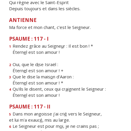
Qui règne avec le Saint-Esprit
Depuis toujours et dans les siècles.
ANTIENNE
Ma force et mon chant, c’est le Seigneur.
PSAUME : 117 - I
Rendez grâce au Seigne
u
r : Il est bon ! *
1
Étern
e
l est son amour !
Oui, que le d
i
se Israël :
2
Étern
e
l est son amour ! +
Que le dise la mais
o
n d'Aaron :
3
Étern
e
l est son amour ! *
Qu'ils le disent, ceux qui cr
a
ignent le Seigneur :
4
Étern
e
l est son amour !
PSAUME : 117 - II
Dans mon angoisse j'ai cri
é
vers le Seigneur,
5
et lui m'a exauc
é
, mis au large.
Le Seigneur est pour m
o
i, je ne crains pas ;
6