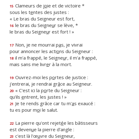
Clameurs de j
o
ie et de victoire *
15
sous les t
e
ntes des justes :
« Le bras du Seigneur est fort,
le bras du Seigne
u
r se lève, *
16
le bras du Seigne
u
r est fort ! »
Non, je ne mourrai p
a
s, je vivrai
17
pour annoncer les acti
o
ns du Seigneur :
il m'a frappé, le Seigne
u
r, il m'a frappé,
18
mais sans me livr
e
r à la mort.
Ouvrez-moi les p
o
rtes de justice :
19
j'entrerai, je rendrai gr
â
ce au Seigneur.
« C'est ici la p
o
rte du Seigneur :
20
qu'ils
e
ntrent, les justes ! »
Je te rends grâce car tu m'
a
s exaucé :
21
tu es pour m
o
i le salut.
La pierre qu'ont rejet
é
e les bâtisseurs
22
est deven
u
e la pierre d'angle :
c'est là l'œ
u
vre du Seigneur,
23