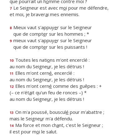
que pourrait un h
o
mme contre moi ?
Le Seigneur est avec m
o
i pour me défendre,
7
et moi, je braver
a
i mes ennemis.
Mieux vaut s'appuy
e
r sur le Seigneur
8
que de compt
e
r sur les hommes ; *
mieux vaut s'appuy
e
r sur le Seigneur
9
que de compt
e
r sur les puissants !
Toutes les nati
o
ns m'ont encerclé :
10
au nom du Seigne
u
r, je les détruis !
Elles m'ont cern
é
, encerclé :
11
au nom du Seigne
u
r, je les détruis !
Elles m'ont cern
é
comme des guêpes : +
12
(– ce n'ét
a
it qu'un feu de ronces –) *
au nom du Seigne
u
r, je les détruis !
On m'a poussé, bouscul
é
pour m'abattre ;
13
mais le Seigne
u
r m'a défendu.
Ma force et mon ch
a
nt, c'est le Seigneur ;
14
il est pour m
o
i le salut.