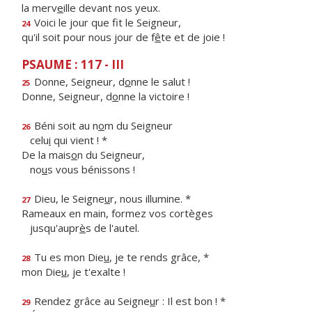
la merv
e
ille devant nos yeux.
Voici le jour que f
t le Seigneur,
24
qu'il soit pour nous jour de f
ê
te et de joie !
PSAUME : 117 - III
Donne, Seigneur, d
o
nne le salut !
25
Donne, Seigneur, d
o
nne la victoire !
Béni soit au n
o
m du Seigneur
26
celu
i
qui vient ! *
De la mais
o
n du Seigneur,
no
u
s vous bénissons !
Dieu, le Seigne
u
r, nous illumine. *
27
Rameaux en main, formez vos cortèges
jusqu'aupr
è
s de l'autel.
Tu es mon Die
u
, je te rends grâce, *
28
mon Die
u
, je t'exalte !
Rendez grâce au Seigne
u
r : Il est bon ! *
29