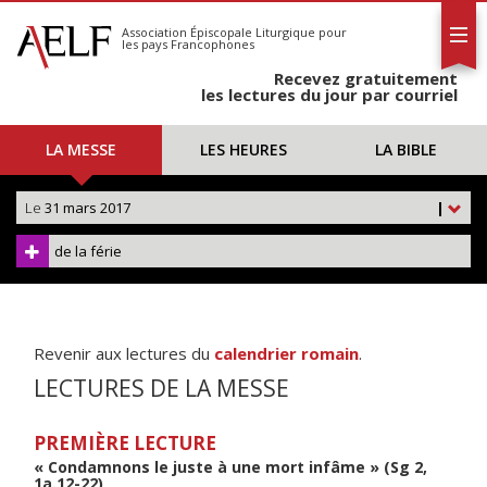
L'AELF
S'abonner
Association Épiscopale Liturgique
pour
les pays Francophones
Calendrier
Recevez gratuitement
Contact
les lectures du jour par courriel
LA MESSE
LES HEURES
LA BIBLE
Le
31 mars 2017
|
de la férie
Revenir aux lectures du
calendrier romain
.
LECTURES DE LA MESSE
PREMIÈRE LECTURE
« Condamnons le juste à une mort infâme » (Sg 2,
1a.12-22)