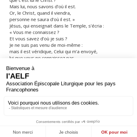
que c’est lui le Christ ?
Mais lui, nous savons d’où il est.
Or, le Christ, quand il viendra,
personne ne saura d’où il est. »
Jésus, qui enseignait dans le Temple, s’écria :
« Vous me connaissez ?
Et vous savez d’où je suis ?
Je ne suis pas venu de moi-même :
mais il est véridique, Celui qui m’a envoyé,
lui que vous ne connaissez pas.
Moi, je le connais
parce que je viens d’auprès de lui,
et c’est lui qui m’a envoyé. »
On cherchait à l’arrêter,
mais personne ne mit la main sur lui
parce que son heure n’était pas encore venue.
– Acclamons la Parole de Dieu.