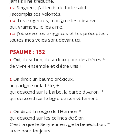
jam
a
is il ne trébuche.
Seigneur, j’attends de t
o
i le salut :
166
j’accompl
i
s tes volontés.
Tes exigences, mon
â
me les observe :
167
oui, vraim
e
nt, je les aime.
J’observe tes exig
e
nces et tes préceptes :
168
toutes mes v
o
ies sont devant toi.
PSAUME : 132
Oui, il est bon, il est do
u
x pour des frères *
1
de vivre ens
e
mble et d’être unis !
On dirait un ba
u
me précieux,
2
un parf
u
m sur la tête, +
qui descend sur la barbe, la b
a
rbe d’Aaron, *
qui descend sur le b
o
rd de son vêtement.
On dirait la ros
é
e de l’Hermon *
3
qui descend sur les coll
i
nes de Sion.
C’est là que le Seigneur env
o
ie la bénédiction, *
la v
i
e pour toujours.