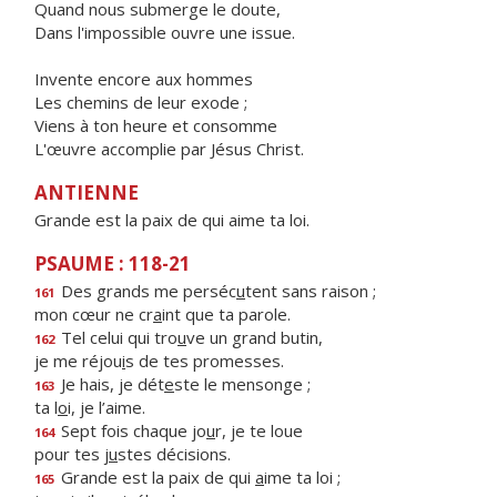
Quand nous submerge le doute,
Dans l'impossible ouvre une issue.
Invente encore aux hommes
Les chemins de leur exode ;
Viens à ton heure et consomme
L'œuvre accomplie par Jésus Christ.
ANTIENNE
Grande est la paix de qui aime ta loi.
PSAUME : 118-21
Des grands me perséc
u
tent sans raison ;
161
mon cœur ne cr
a
int que ta parole.
Tel celui qui tro
u
ve un grand butin,
162
je me réjou
i
s de tes promesses.
Je hais, je dét
e
ste le mensonge ;
163
ta l
o
i, je l’aime.
Sept fois chaque jo
u
r, je te loue
164
pour tes j
u
stes décisions.
Grande est la paix de qui
a
ime ta loi ;
165