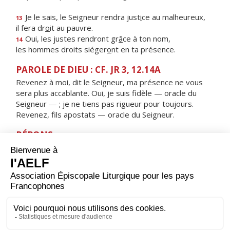
Je le sais, le Seigneur rendra just
i
ce au malheureux,
13
il fera dr
o
it au pauvre.
Oui, les justes rendront gr
â
ce à ton nom,
14
les hommes droits siéger
o
nt en ta présence.
PAROLE DE DIEU : CF. JR 3, 12.14A
Revenez à moi, dit le Seigneur, ma présence ne vous
sera plus accablante. Oui, je suis fidèle — oracle du
Seigneur — ; je ne tiens pas rigueur pour toujours.
Revenez, fils apostats — oracle du Seigneur.
RÉPONS
V/ Détourne ta face de mes fautes,
enlève tous mes péchés.
ORAISON
Tu as préparé, Seigneur, pour nous qui sommes faibles,
les secours dont nous avons besoin ; donne-nous
d’accueillir avec joie notre relève­ment et d’en
témoigner par la fidélité de notre vie.