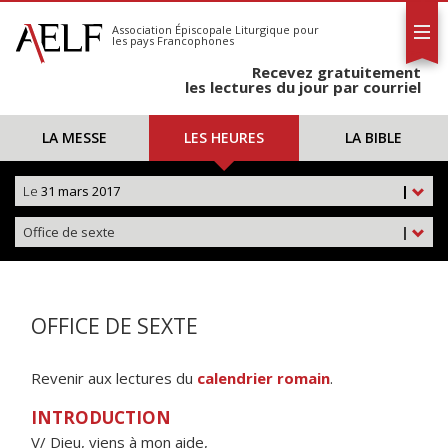
L'AELF
S'abonner
Association Épiscopale Liturgique
pour
les pays Francophones
Calendrier
Recevez gratuitement
Contact
les lectures du jour par courriel
LA MESSE
LES HEURES
LA BIBLE
Le
31 mars 2017
|
Office de sexte
|
OFFICE DE SEXTE
Revenir aux lectures du
calendrier romain
.
INTRODUCTION
V/ Dieu, viens à mon aide,