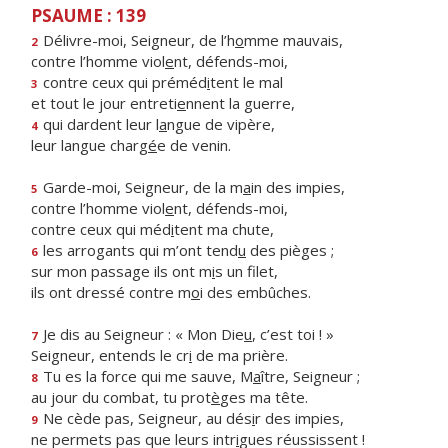
PSAUME : 139
Délivre-moi, Seigneur, de l’h
o
mme mauvais,
2
contre l’homme viol
e
nt, défends-moi,
contre ceux qui préméd
i
tent le mal
3
et tout le jour entreti
e
nnent la guerre,
qui dardent leur l
a
ngue de vipère,
4
leur langue charg
é
e de venin.
Garde-moi, Seigneur, de la m
a
in des impies,
5
contre l’homme viol
e
nt, défends-moi,
contre ceux qui méd
i
tent ma chute,
les arrogants qui m’ont tend
u
des pièges ;
6
sur mon passage ils ont m
i
s un filet,
ils ont dressé contre m
o
i des embûches.
Je dis au Seigneur : « Mon Die
u
, c’est toi ! »
7
Seigneur, entends le cr
i
de ma prière.
Tu es la force qui me sauve, M
a
ître, Seigneur ;
8
au jour du combat, tu prot
è
ges ma tête.
Ne cède pas, Seigneur, au dés
i
r des impies,
9
ne permets pas que leurs intr
i
gues réussissent !