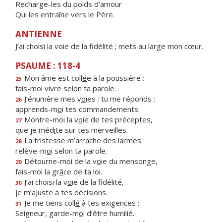
Recharge-les du poids d'amour
Qui les entraîne vers le Père.
ANTIENNE
J’ai choisi la voie de la fidélité ; mets au large mon cœur.
PSAUME : 118-4
Mon âme est coll
é
e à la poussière ;
25
fais-moi vivre sel
o
n ta parole.
J’énumère mes v
o
ies : tu me réponds ;
26
apprends-m
o
i tes commandements.
Montre-moi la v
o
ie de tes préceptes,
27
que je méd
i
te sur tes merveilles.
La tristesse m’arr
a
che des larmes :
28
relève-m
o
i selon ta parole.
Détourne-moi de la v
o
ie du mensonge,
29
fais-moi la gr
â
ce de ta loi.
J’ai choisi la v
o
ie de la fidélité,
30
je m’aj
u
ste à tes décisions.
Je me tiens coll
é
à tes exigences ;
31
Seigneur, garde-m
o
i d’être humilié.