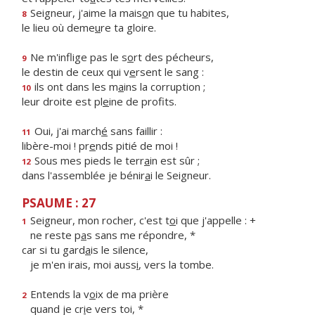
Seigneur, j'aime la mais
o
n que tu habites,
8
le lieu où deme
u
re ta gloire.
Ne m'inflige pas le s
o
rt des pécheurs,
9
le destin de ceux qui v
e
rsent le sang :
ils ont dans les m
a
ins la corruption ;
10
leur droite est pl
e
ine de profits.
Oui, j'ai march
é
sans faillir :
11
libère-moi ! pr
e
nds pitié de moi !
Sous mes pieds le terr
a
in est sûr ;
12
dans l'assemblée je bénir
a
i le Seigneur.
PSAUME : 27
Seigneur, mon rocher, c'est t
o
i que j'appelle : +
1
ne reste p
a
s sans me répondre, *
car si tu gard
a
is le silence,
je m'en irais, moi auss
i
, vers la tombe.
Entends la v
o
ix de ma prière
2
quand je cr
i
e vers toi, *