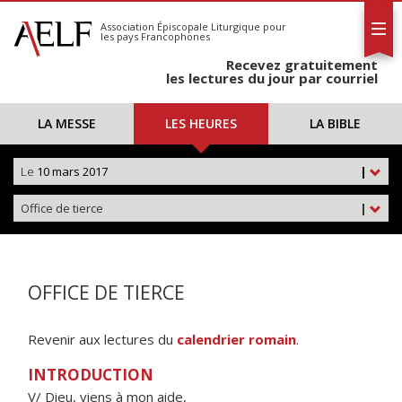
L'AELF
S'abonner
Association Épiscopale Liturgique
pour
les pays Francophones
Calendrier
Recevez gratuitement
Contact
les lectures du jour par courriel
LA MESSE
LES HEURES
LA BIBLE
Le
10 mars 2017
|
Office de tierce
|
OFFICE DE TIERCE
Revenir aux lectures du
calendrier romain
.
INTRODUCTION
V/ Dieu, viens à mon aide,