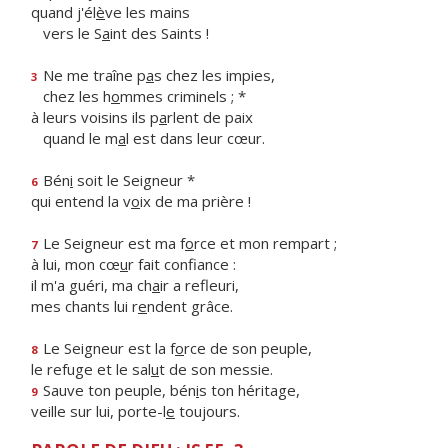
quand j'él
è
ve les mains
vers le S
a
int des Saints !
Ne me traîne p
a
s chez les impies,
3
chez les h
o
mmes criminels ; *
à leurs voisins ils p
a
rlent de paix
quand le m
a
l est dans leur cœur.
Bén
i
soit le Seigneur *
6
qui entend la v
o
ix de ma prière !
Le Seigneur est ma f
o
rce et mon rempart ;
7
à lui, mon cœ
u
r fait confiance :
il m'a guéri, ma ch
a
ir a refleuri,
mes chants lui r
e
ndent grâce.
Le Seigneur est la f
o
rce de son peuple,
8
le refuge et le sal
u
t de son messie.
Sauve ton peuple, bén
i
s ton héritage,
9
veille sur lui, porte-l
e
toujours.