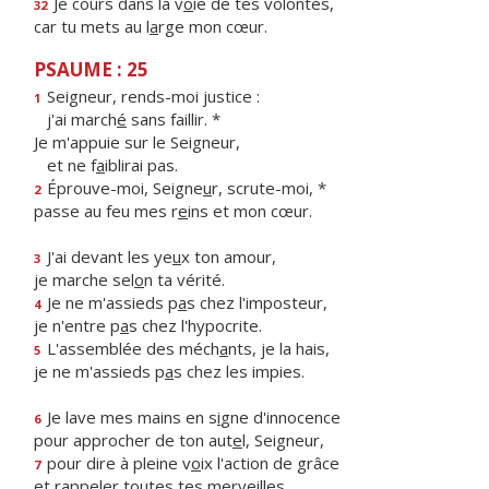
Je cours dans la v
o
ie de tes volontés,
32
car tu mets au l
a
rge mon cœur.
PSAUME : 25
Seigneur, rends-moi justice :
1
j'ai march
é
sans faillir. *
Je m'appuie sur le Seigneur,
et ne f
a
iblirai pas.
Éprouve-moi, Seigne
u
r, scrute-moi, *
2
passe au feu mes r
e
ins et mon cœur.
J'ai devant les ye
u
x ton amour,
3
je marche sel
o
n ta vérité.
Je ne m'assieds p
a
s chez l'imposteur,
4
je n'entre p
a
s chez l'hypocrite.
L'assemblée des méch
a
nts, je la hais,
5
je ne m'assieds p
a
s chez les impies.
Je lave mes mains en s
i
gne d'innocence
6
pour approcher de ton aut
e
l, Seigneur,
pour dire à pleine v
o
ix l'action de grâce
7
et rappeler to
u
tes tes merveilles.