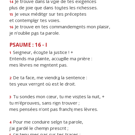
Je trouve dans la v
o
ie de tes exigences
14
plus de joie que dans to
u
tes les richesses.
Je veux médit
e
r sur tes préceptes
15
et contempl
e
r tes voies.
Je trouve en tes commandem
e
nts mon plaisir,
16
je n’oublie p
a
s ta parole.
PSAUME : 16 - I
Seigneur, éco
u
te la justice ! +
1
Entends ma plainte, accu
e
ille ma prière :
mes lèvres ne m
e
ntent pas.
De ta face, me viendr
a
la sentence :
2
tes yeux verr
o
nt où est le droit.
Tu sondes mon cœur, tu me vis
i
tes la nuit, +
3
tu m'éprouves, sans ri
e
n trouver ;
mes pensées n'ont pas franch
i
mes lèvres.
Pour me conduire sel
o
n ta parole,
4
j'ai gardé le chem
i
n prescrit ;
j'ai tenu mes p
a
s sur tes traces :
5