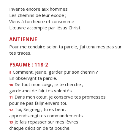
Invente encore aux hommes
Les chemins de leur exode ;
Viens à ton heure et consomme
L'œuvre accomplie par Jésus Christ.
ANTIENNE
Pour me conduire selon ta parole, j’ai tenu mes pas sur
tes traces.
PSAUME : 118-2
Comment, jeune, garder p
u
r son chemin ?
9
En observ
a
nt ta parole.
De tout mon cœ
u
r, je te cherche ;
10
garde-moi de fu
i
r tes volontés.
Dans mon cœur, je cons
e
rve tes promesses
11
pour ne pas faill
i
r envers toi.
Toi, Seigne
u
r, tu es béni :
12
apprends-m
o
i tes commandements.
Je fais repass
e
r sur mes lèvres
13
chaque décisi
o
n de ta bouche.