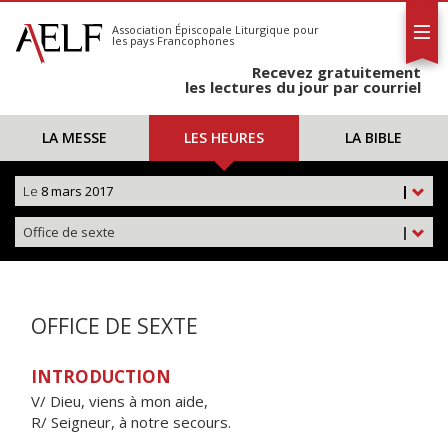
L'AELF
S'abonner
Association Épiscopale Liturgique
pour
les pays Francophones
Calendrier
Recevez gratuitement
Contact
les lectures du jour par courriel
LA MESSE
LES HEURES
LA BIBLE
Le
8 mars 2017
|
Office de sexte
|
OFFICE DE SEXTE
INTRODUCTION
V/ Dieu, viens à mon aide,
R/ Seigneur, à notre secours.