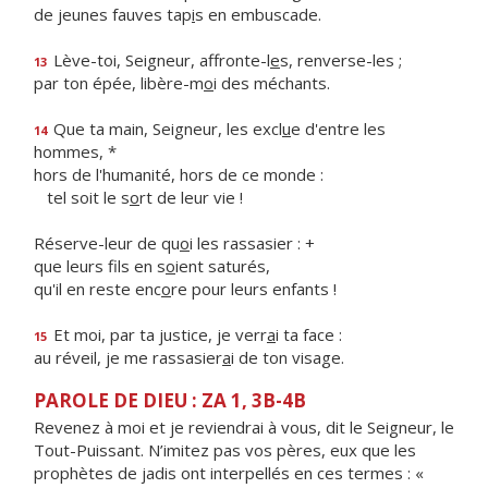
de jeunes fauves tap
i
s en embuscade.
Lève-toi, Seigneur, affronte-l
e
s, renverse-les ;
13
par ton épée, libère-m
o
i des méchants.
Que ta main, Seigneur, les excl
u
e d'entre les
14
hommes, *
hors de l'humanité, hors de ce monde :
tel soit le s
o
rt de leur vie !
Réserve-leur de qu
o
i les rassasier : +
que leurs fils en s
o
ient saturés,
qu'il en reste enc
o
re pour leurs enfants !
Et moi, par ta justice, je verr
a
i ta face :
15
au réveil, je me rassasier
a
i de ton visage.
PAROLE DE DIEU : ZA 1, 3B-4B
Revenez à moi et je reviendrai à vous, dit le Seigneur, le
Tout-Puissant. N’imitez pas vos pères, eux que les
prophètes de jadis ont interpellés en ces termes : «