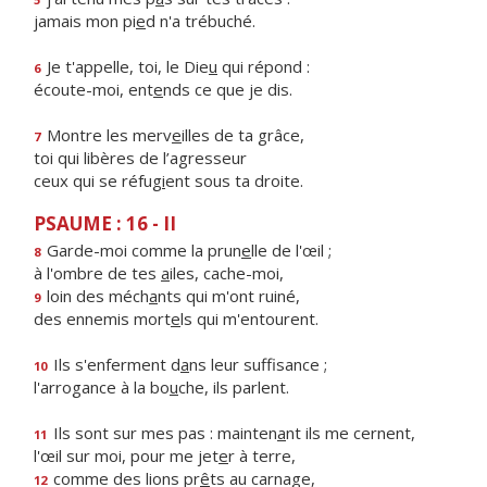
jamais mon pi
e
d n'a trébuché.
Je t'appelle, toi, le Die
u
qui répond :
6
écoute-moi, ent
e
nds ce que je dis.
Montre les merv
e
illes de ta grâce,
7
toi qui libères de l’agresseur
ceux qui se réfug
i
ent sous ta droite.
PSAUME : 16 - II
Garde-moi comme la prun
e
lle de l'œil ;
8
à l'ombre de tes
a
iles, cache-moi,
loin des méch
a
nts qui m'ont ruiné,
9
des ennemis mort
e
ls qui m'entourent.
Ils s'enferment d
a
ns leur suffisance ;
10
l'arrogance à la bo
u
che, ils parlent.
Ils sont sur mes pas : mainten
a
nt ils me cernent,
11
l'œil sur moi, pour me jet
e
r à terre,
comme des lions pr
ê
ts au carnage,
12