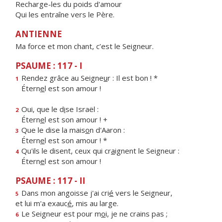
Recharge-les du poids d'amour
Qui les entraîne vers le Père.
ANTIENNE
Ma force et mon chant, c’est le Seigneur.
PSAUME : 117 - I
Rendez grâce au Seigne
u
r : Il est bon ! *
1
Étern
e
l est son amour !
Oui, que le d
i
se Israël :
2
Étern
e
l est son amour ! +
Que le dise la mais
o
n d'Aaron :
3
Étern
e
l est son amour ! *
Qu'ils le disent, ceux qui cr
a
ignent le Seigneur :
4
Étern
e
l est son amour !
PSAUME : 117 - II
Dans mon angoisse j'ai cri
é
vers le Seigneur,
5
et lui m'a exauc
é
, mis au large.
Le Seigneur est pour m
o
i, je ne crains pas ;
6