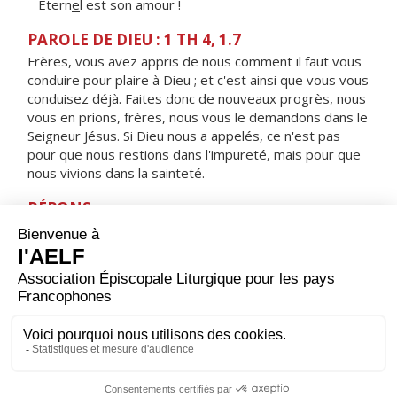
Étern
e
l est son amour !
PAROLE DE DIEU : 1 TH 4, 1.7
Frères, vous avez appris de nous comment il faut vous
conduire pour plaire à Dieu ; et c'est ainsi que vous vous
conduisez déjà. Faites donc de nouveaux progrès, nous
vous en prions, frères, nous vous le demandons dans le
Seigneur Jésus. Si Dieu nous a appelés, ce n'est pas
pour que nous restions dans l'impureté, mais pour que
nous vivions dans la sainteté.
RÉPONS
V/ Crée en moi un cœur pur, ô mon Dieu,
renouvelle et raffermis au fond de moi mon esprit.
ORAISON
Accorde-nous, Dieu tout-puissant, tout au long de ce
Carême, de progresser dans la connaissance de Jésus
Christ et de nous ouvrir à sa lumière par une vie de plus
en plus fidèle. Lui qui règne.