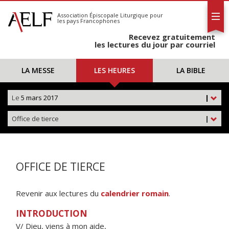
L'AELF
S'abonner
Association Épiscopale Liturgique
pour
les pays Francophones
Calendrier
Recevez gratuitement
Contact
les lectures du jour par courriel
LA MESSE
LES HEURES
LA BIBLE
Le
5 mars 2017
|
Office de tierce
|
OFFICE DE TIERCE
Revenir aux lectures du
calendrier romain
.
INTRODUCTION
V/ Dieu, viens à mon aide,