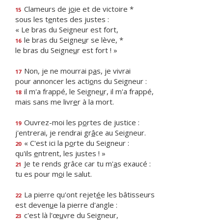
Clameurs de j
o
ie et de victoire *
15
sous les t
e
ntes des justes :
« Le bras du Seigneur est fort,
le bras du Seigne
u
r se lève, *
16
le bras du Seigne
u
r est fort ! »
Non, je ne mourrai p
a
s, je vivrai
17
pour annoncer les acti
o
ns du Seigneur :
il m'a frappé, le Seigne
u
r, il m'a frappé,
18
mais sans me livr
e
r à la mort.
Ouvrez-moi les p
o
rtes de justice :
19
j'entrerai, je rendrai gr
â
ce au Seigneur.
« C'est ici la p
o
rte du Seigneur :
20
qu'ils
e
ntrent, les justes ! »
Je te rends grâce car tu m'
a
s exaucé :
21
tu es pour m
o
i le salut.
La pierre qu'ont rejet
é
e les bâtisseurs
22
est deven
u
e la pierre d'angle :
c'est là l'œ
u
vre du Seigneur,
23