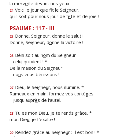
la merv
e
ille devant nos yeux.
Voici le jour que f
t le Seigneur,
24
qu'il soit pour nous jour de f
ê
te et de joie !
PSAUME : 117 - III
Donne, Seigneur, d
o
nne le salut !
25
Donne, Seigneur, d
o
nne la victoire !
Béni soit au n
o
m du Seigneur
26
celu
i
qui vient ! *
De la mais
o
n du Seigneur,
no
u
s vous bénissons !
Dieu, le Seigne
u
r, nous illumine. *
27
Rameaux en main, formez vos cortèges
jusqu'aupr
è
s de l'autel.
Tu es mon Die
u
, je te rends grâce, *
28
mon Die
u
, je t'exalte !
Rendez grâce au Seigne
u
r : Il est bon ! *
29