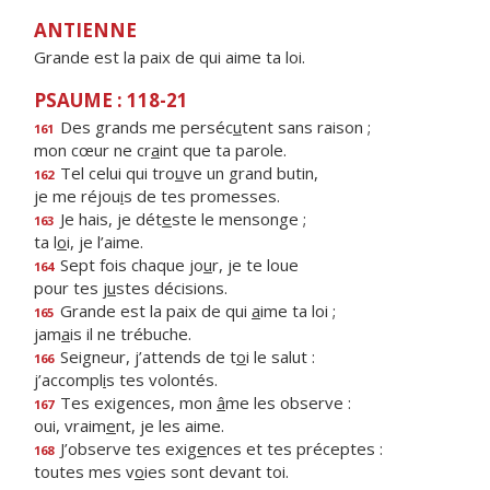
ANTIENNE
Grande est la paix de qui aime ta loi.
PSAUME : 118-21
Des grands me perséc
u
tent sans raison ;
161
mon cœur ne cr
a
int que ta parole.
Tel celui qui tro
u
ve un grand butin,
162
je me réjou
i
s de tes promesses.
Je hais, je dét
e
ste le mensonge ;
163
ta l
o
i, je l’aime.
Sept fois chaque jo
u
r, je te loue
164
pour tes j
u
stes décisions.
Grande est la paix de qui
a
ime ta loi ;
165
jam
a
is il ne trébuche.
Seigneur, j’attends de t
o
i le salut :
166
j’accompl
i
s tes volontés.
Tes exigences, mon
â
me les observe :
167
oui, vraim
e
nt, je les aime.
J’observe tes exig
e
nces et tes préceptes :
168
toutes mes v
o
ies sont devant toi.