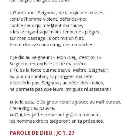
Garde-moi, Seigneur, de la m
a
in des impies,
5
contre l’homme viol
e
nt, défends-moi,
contre ceux qui méd
i
tent ma chute,
les arrogants qui m’ont tend
u
des pièges ;
6
sur mon passage ils ont m
i
s un filet,
ils ont dressé contre m
o
i des embûches.
Je dis au Seigneur : « Mon Die
u
, c’est toi ! »
7
Seigneur, entends le cr
i
de ma prière.
Tu es la force qui me sauve, M
a
ître, Seigneur ;
8
au jour du combat, tu prot
è
ges ma tête.
Ne cède pas, Seigneur, au dés
i
r des impies,
9
ne permets pas que leurs intr
i
gues réussissent !
Je le sais, le Seigneur rendra just
i
ce au malheureux,
13
il fera dr
o
it au pauvre.
Oui, les justes rendront gr
â
ce à ton nom,
14
les hommes droits siéger
o
nt en ta présence.
PAROLE DE DIEU : JC 1, 27