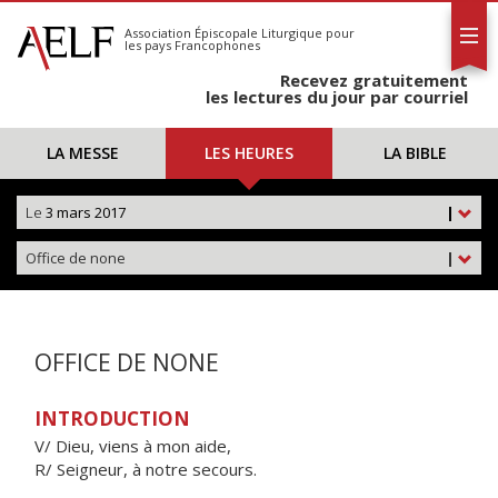
L'AELF
S'abonner
Association Épiscopale Liturgique
pour
les pays Francophones
Calendrier
Recevez gratuitement
Contact
les lectures du jour par courriel
LA MESSE
LES HEURES
LA BIBLE
Le
3 mars 2017
|
Office de none
|
OFFICE DE NONE
INTRODUCTION
V/ Dieu, viens à mon aide,
R/ Seigneur, à notre secours.