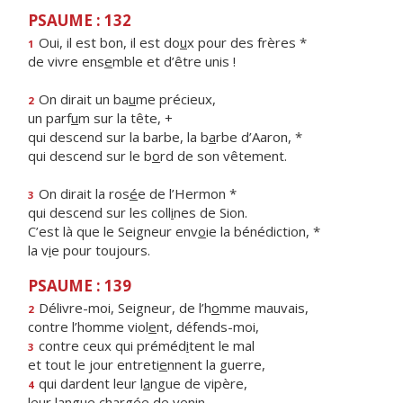
PSAUME : 132
Oui, il est bon, il est do
u
x pour des frères *
1
de vivre ens
e
mble et d’être unis !
On dirait un ba
u
me précieux,
2
un parf
u
m sur la tête, +
qui descend sur la barbe, la b
a
rbe d’Aaron, *
qui descend sur le b
o
rd de son vêtement.
On dirait la ros
é
e de l’Hermon *
3
qui descend sur les coll
i
nes de Sion.
C’est là que le Seigneur env
o
ie la bénédiction, *
la v
i
e pour toujours.
PSAUME : 139
Délivre-moi, Seigneur, de l’h
o
mme mauvais,
2
contre l’homme viol
e
nt, défends-moi,
contre ceux qui préméd
i
tent le mal
3
et tout le jour entreti
e
nnent la guerre,
qui dardent leur l
a
ngue de vipère,
4
leur langue charg
é
e de venin.