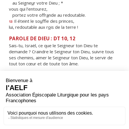
au Seigne
u
r votre Dieu ; *
vous qui l’entourez,
portez votre offr
a
nde au redoutable.
Il éteint le so
u
ffle des princes,
13
lui, redoutable aux r
o
is de la terre !
PAROLE DE DIEU : DT 10, 12
Sais-tu, Israël, ce que le Seigneur ton Dieu te
demande ? Craindre le Seigneur ton Dieu, suivre tous
ses chemins, aimer le Seigneur ton Dieu, le servir de
tout ton cœur et de toute ton âme.
RÉPONS
V/ De tout mon cœur, je te cherche, Seigneur ;
garde-moi de fuir tes volontés.
ORAISON
Fais que les événements du monde, Seigneur, se
déroulent dans la paix, selon ton dessein, et que ton
peuple connaisse la joie de te servir sans inquiétude.