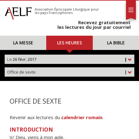
L'AELF
S'abonner
Association Épiscopale Liturgique
pour
les pays Francophones
Calendrier
Recevez gratuitement
Contact
les lectures du jour par courriel
LA MESSE
LES HEURES
LA BIBLE
Le
26 févr. 2017
|
Office de sexte
|
OFFICE DE SEXTE
Revenir aux lectures du
calendrier romain
.
INTRODUCTION
V/ Dieu, viens à mon aide,