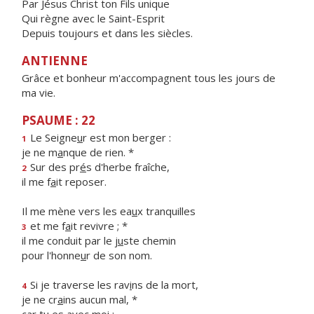
Par Jésus Christ ton Fils unique
Qui règne avec le Saint-Esprit
Depuis toujours et dans les siècles.
ANTIENNE
Grâce et bonheur m'accompagnent tous les jours de
ma vie.
PSAUME : 22
Le Seigne
u
r est mon berger :
1
je ne m
a
nque de rien. *
Sur des pr
é
s d'herbe fraîche,
2
il me f
a
it reposer.
Il me mène vers les ea
u
x tranquilles
et me f
a
it revivre ; *
3
il me conduit par le j
u
ste chemin
pour l'honne
u
r de son nom.
Si je traverse les rav
i
ns de la mort,
4
je ne cr
a
ins aucun mal, *