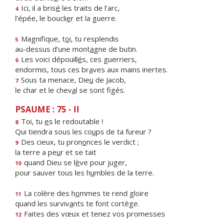
Ici, il a bris
é
les traits de l’arc,
4
l’épée, le boucli
e
r et la guerre.
Magnifique, t
o
i, tu resplendis
5
au-dessus d’une mont
a
gne de butin.
Les voici dépouill
é
s, ces guerriers,
6
endormis, tous ces br
a
ves aux mains inertes.
Sous ta menace, Die
u
de Jacob,
7
le char et le chev
a
l se sont figés.
PSAUME : 75 - II
Toi, tu
e
s le redoutable !
8
Qui tiendra sous les co
u
ps de ta fureur ?
Des cieux, tu pron
o
nces le verdict ;
9
la terre a pe
u
r et se tait
quand Dieu se l
è
ve pour juger,
10
pour sauver tous les h
u
mbles de la terre.
La colère des h
o
mmes te rend gloire
11
quand les surviv
a
nts te font cortège.
Faites des vœux et tenez vos promesses
12