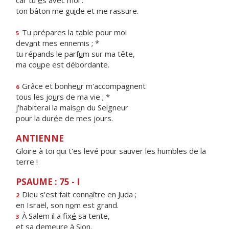
car tu
e
s avec moi :
ton bâton me gu
i
de et me rassure.
Tu prépares la t
a
ble pour moi
5
dev
a
nt mes ennemis ; *
tu répands le parf
u
m sur ma tête,
ma co
u
pe est débordante.
Grâce et bonhe
u
r m'accompagnent
6
tous les jo
u
rs de ma vie ; *
j'habiterai la mais
o
n du Seigneur
pour la dur
é
e de mes jours.
ANTIENNE
Gloire à toi qui t'es levé pour sauver les humbles de la
terre !
PSAUME : 75 - I
Dieu s’est fait conn
a
ître en Juda ;
2
en Israël, son n
o
m est grand.
À Salem il a fix
é
sa tente,
3
et sa deme
u
re à Sion.