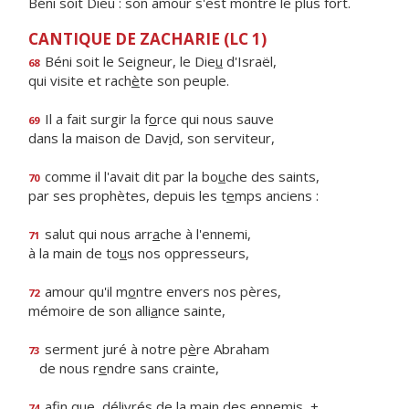
Béni soit Dieu : son amour s'est montré le plus fort.
CANTIQUE DE ZACHARIE (LC 1)
Béni soit le Seigneur, le Die
u
d'Israël,
68
qui visite et rach
è
te son peuple.
Il a fait surgir la f
o
rce qui nous sauve
69
dans la maison de Dav
i
d, son serviteur,
comme il l'avait dit par la bo
u
che des saints,
70
par ses prophètes, depuis les t
e
mps anciens :
salut qui nous arr
a
che à l'ennemi,
71
à la main de to
u
s nos oppresseurs,
amour qu'il m
o
ntre envers nos pères,
72
mémoire de son alli
a
nce sainte,
serment juré à notre p
è
re Abraham
73
de nous r
e
ndre sans crainte,
afin que, délivrés de la m
a
in des ennemis, +
74