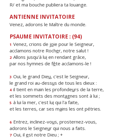
R/ et ma bouche publiera ta louange.
ANTIENNE INVITATOIRE
Venez, adorons le Maître du monde.
PSAUME INVITATOIRE : (94)
Venez, crions de j
o
ie pour le Seigneur,
1
acclamons notre Roch
e
r, notre salut !
Allons jusqu'à lu
i
en rendant grâce,
2
par nos hymnes de f
ê
te acclamons-le !
Oui, le grand Die
u
, c'est le Seigneur,
3
le grand roi au-dess
u
s de tous les dieux :
il tient en main les profonde
u
rs de la terre,
4
et les sommets des mont
a
gnes sont à lui ;
à lui la mer, c'est lu
i
qui l'a faite,
5
et les terres, car ses m
a
ins les ont pétries.
Entrez, inclinez-vo
u
s, prosternez-vous,
6
adorons le Seigne
u
r qui nous a faits.
Oui, il
e
st notre Dieu ; +
7