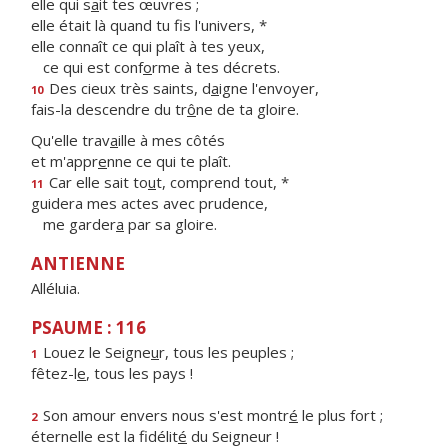
elle qui s
a
it tes œuvres ;
elle était là quand tu f
s l'univers, *
elle connaît ce qui plaît à tes yeux,
ce qui est conf
o
rme à tes décrets.
Des cieux très saints, d
a
igne l'envoyer,
10
fais-la descendre du tr
ô
ne de ta gloire.
Qu'elle trav
a
ille à mes côtés
et m'appr
e
nne ce qui te plaît.
Car elle sait to
u
t, comprend tout, *
11
guidera mes actes avec prudence,
me garder
a
par sa gloire.
ANTIENNE
Alléluia.
PSAUME : 116
Louez le Seigne
u
r, tous les peuples ;
1
fêtez-l
e
, tous les pays !
Son amour envers nous s'est montr
é
le plus fort ;
2
éternelle est la fidélit
é
du Seigneur !