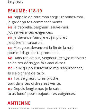
Seigneur.
PSAUME : 118-19
J’appelle de tout mon cœ
u
r : réponds-moi ;
145
je garder
a
i tes commandements.
Je t’appelle, Seigne
u
r, sauve-moi ;
146
j’observer
a
i tes exigences.
Je devance l’aur
o
re et j’implore :
147
j’esp
è
re en ta parole.
Mes yeux devancent la f
n de la nuit
148
pour médit
e
r sur ta promesse.
Dans ton amour, Seigneur, éco
u
te ma voix :
149
selon tes décisi
o
ns fais-moi vivre !
Ceux qui poursuivent le m
a
l s’approchent,
150
ils s’él
o
ignent de ta loi.
Toi, Seigne
u
r, tu es proche,
151
tout dans tes
o
rdres est vérité.
Depuis longt
e
mps je le sais :
152
tu as fondé pour toujo
u
rs tes exigences.
ANTIENNE