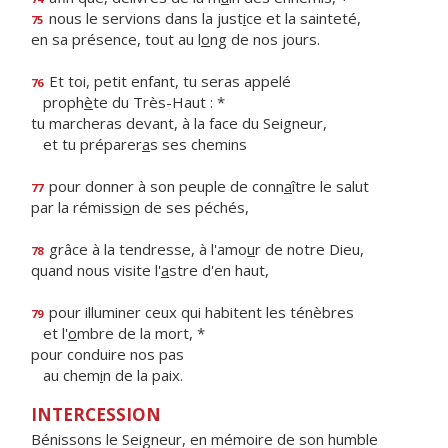
nous le servions dans la just
i
ce et la sainteté,
75
en sa présence, tout au l
o
ng de nos jours.
Et toi, petit enfant, tu seras appelé
76
proph
è
te du Très-Haut : *
tu marcheras devant, à la face du Seigneur,
et tu préparer
a
s ses chemins
pour donner à son peuple de conn
a
ître le salut
77
par la rémissi
o
n de ses péchés,
grâce à la tendresse, à l'amo
u
r de notre Dieu,
78
quand nous visite l'
a
stre d'en haut,
pour illuminer ceux qui habitent les ténèbres
79
et l'
o
mbre de la mort, *
pour conduire nos pas
au chem
i
n de la paix.
INTERCESSION
Bénissons le Seigneur, en mémoire de son humble