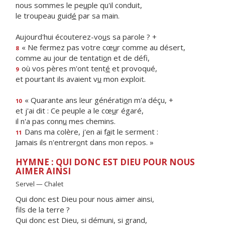
nous sommes le pe
u
ple qu'il conduit,
le troupeau guid
é
par sa main.
Aujourd'hui écouterez-vo
u
s sa parole ? +
« Ne fermez pas votre cœ
u
r comme au désert,
8
comme au jour de tentati
o
n et de défi,
où vos pères m'ont tent
é
et provoqué,
9
et pourtant ils avaient v
u
mon exploit.
« Quarante ans leur générati
o
n m'a déçu, +
10
et j'ai dit : Ce peuple a le cœ
u
r égaré,
il n'a pas conn
u
mes chemins.
Dans ma colère, j'en ai f
a
it le serment :
11
Jamais ils n'entrer
o
nt dans mon repos. »
HYMNE : QUI DONC EST DIEU POUR NOUS
AIMER AINSI
Servel — Chalet
Qui donc est Dieu pour nous aimer ainsi,
fils de la terre ?
Qui donc est Dieu, si démuni, si grand,