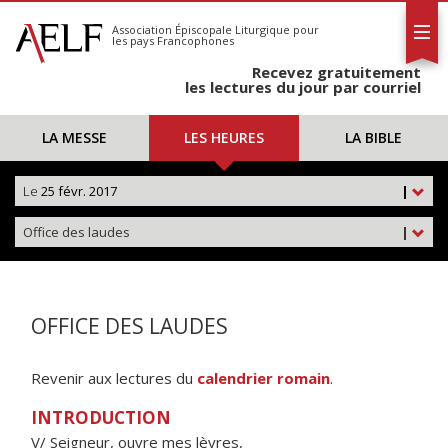
L'AELF
S'abonner
Association Épiscopale Liturgique
pour
les pays Francophones
Calendrier
Recevez gratuitement
Contact
les lectures du jour par courriel
LA MESSE
LES HEURES
LA BIBLE
Le
25 févr. 2017
|
Office des laudes
|
OFFICE DES LAUDES
Revenir aux lectures du
calendrier romain
.
INTRODUCTION
V/ Seigneur, ouvre mes lèvres,