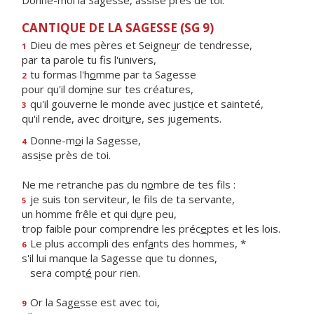
Donne-moi la Sagesse, assise près de toi.
CANTIQUE DE LA SAGESSE (SG 9)
Dieu de mes pères et Seigne
u
r de tendresse,
1
par ta parole tu f
s l'univers,
tu formas l'h
o
mme par ta Sagesse
2
pour qu'il dom
i
ne sur tes créatures,
qu'il gouverne le monde avec just
i
ce et sainteté,
3
qu'il rende, avec droit
u
re, ses jugements.
Donne-m
o
i la Sagesse,
4
ass
i
se près de toi.
Ne me retranche pas du n
o
mbre de tes fils :
je suis ton serviteur, le f
ls de ta servante,
5
un homme frêle et qui d
u
re peu,
trop faible pour comprendre les préc
e
ptes et les lois.
Le plus accompli des enf
a
nts des hommes, *
6
s'il lui manque la Sagesse que tu donnes,
sera compt
é
pour rien.
Or la Sag
e
sse est avec toi,
9