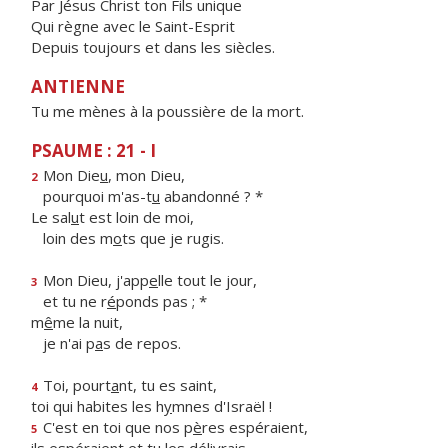
Par Jésus Christ ton Fils unique
Qui règne avec le Saint-Esprit
Depuis toujours et dans les siècles.
ANTIENNE
Tu me mènes à la poussière de la mort.
PSAUME : 21 - I
Mon Die
u
, mon Dieu,
2
pourquoi m'as-t
u
abandonné ? *
Le sal
u
t est loin de moi,
loin des m
o
ts que je rugis.
Mon Dieu, j'app
e
lle tout le jour,
3
et tu ne r
é
ponds pas ; *
m
ê
me la nuit,
je n'ai p
a
s de repos.
Toi, pourt
a
nt, tu es saint,
4
toi qui habites les h
y
mnes d'Israël !
C'est en toi que nos p
è
res espéraient,
5