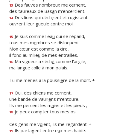
Des fauves nombre
u
x me cernent,
13
des taureaux de Bas
a
n m'encerclent.
Des lions qui déch
i
rent et rugissent
14
ouvrent leur gue
u
le contre moi.
Je suis comme l'ea
u
qui se répand,
15
tous mes m
e
mbres se disloquent.
Mon cœur est c
o
mme la cire,
il fond au milie
u
de mes entrailles.
Ma vigueur a séch
é
comme l'argile,
16
ma langue c
o
lle à mon palais.
Tu me mènes à la poussi
è
re de la mort. +
Oui, des chi
e
ns me cernent,
17
une bande de vauri
e
ns m'entoure.
Ils me percent les m
a
ins et les pieds ;
je peux compt
e
r tous mes os.
18
Ces gens me v
o
ient, ils me regardent. +
Ils partagent entre e
u
x mes habits
19