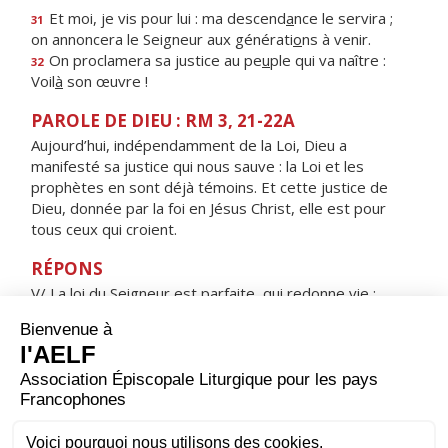
Et moi, je vis pour lui : ma descend
a
nce le servira ;
31
on annoncera le Seigneur aux générati
o
ns à venir.
On proclamera sa justice au pe
u
ple qui va naître :
32
Voil
à
son œuvre !
PAROLE DE DIEU : RM 3, 21-22A
Aujourd’hui, indépendamment de la Loi, Dieu a
manifesté sa justice qui nous sauve : la Loi et les
prophètes en sont déjà témoins. Et cette justice de
Dieu, donnée par la foi en Jésus Christ, elle est pour
tous ceux qui croient.
RÉPONS
V/ La loi du Seigneur est parfaite, qui redonne vie :
ses décisions sont justes et vraiment équitables.
ORAISON
Nous te prions, Seigneur Jésus Christ, à l'heure où tu fus
élevé sur la croix pour le rachat du monde et où les
ténèbres couvraient toute la terre : accorde-nous
toujours la lumière qui nous guidera jusqu'à la vraie vie.