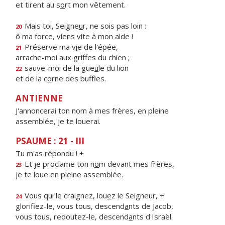
et tirent au s
o
rt mon vêtement.
Mais toi, Seigne
u
r, ne sois pas loin :
20
ô ma force, viens v
i
te à mon aide !
Préserve ma v
i
e de l'épée,
21
arrache-moi aux gr
i
ffes du chien ;
sauve-moi de la gue
u
le du lion
22
et de la c
o
rne des buffles.
ANTIENNE
J'annoncerai ton nom à mes frères, en pleine
assemblée, je te louerai.
PSAUME : 21 - III
Tu m'as répondu ! +
Et je proclame ton n
o
m devant mes frères,
23
je te loue en pl
e
ine assemblée.
Vous qui le craignez, lou
e
z le Seigneur, +
24
glorifiez-le, vous tous, descend
a
nts de Jacob,
vous tous, redoutez-le, descend
a
nts d'Israël.