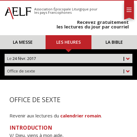
L'AELF
S'abonner
Association Épiscopale Liturgique
pour
les pays Francophones
Calendrier
Recevez gratuitement
Contact
les lectures du jour par courriel
LA MESSE
LES HEURES
LA BIBLE
Le
24 févr. 2017
|
Office de sexte
|
OFFICE DE SEXTE
Revenir aux lectures du
calendrier romain
.
INTRODUCTION
V/ Dieu, viens à mon aide,