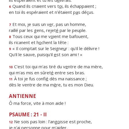
ils espéraient et tu les d
é
livrais.
Quand ils criaient vers t
o
i, ils échappaient ;
6
en toi ils espéraient et n'étaient p
a
s déçus.
Et moi, je suis un v
e
r, pas un homme,
7
raillé par les gens, rejet
é
par le peuple.
Tous ceux qui me v
o
ient me bafouent,
8
ils ricanent et h
o
chent la tête :
« Il comptait sur le Seigne
u
r : qu'il le délivre !
9
Qu'il le sauve, puisqu'il
e
st son ami ! »
C'est toi qui m'as tiré du v
e
ntre de ma mère,
10
qui m'as mis en sûret
é
entre ses bras.
À toi je fus confi
é
dès ma naissance ;
11
dès le ventre de ma m
è
re, tu es mon Dieu.
ANTIENNE
Ô ma force, vite à mon aide !
PSAUME : 21 - II
Ne sois pas loin : l'ang
o
isse est proche,
12
je n'ai pers
o
nne pour m'aider.