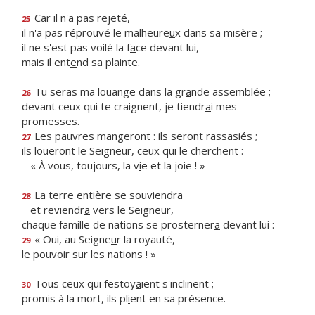
Car il n'a p
a
s rejeté,
25
il n'a pas réprouvé le malheure
u
x dans sa misère ;
il ne s'est pas voilé la f
a
ce devant lui,
mais il ent
e
nd sa plainte.
Tu seras ma louange dans la gr
a
nde assemblée ;
26
devant ceux qui te craignent, je tiendr
a
i mes
promesses.
Les pauvres mangeront : ils ser
o
nt rassasiés ;
27
ils loueront le Seigneur, ceux qui le cherchent :
« À vous, toujours, la v
i
e et la joie ! »
La terre entière se souviendra
28
et reviendr
a
vers le Seigneur,
chaque famille de nations se prosterner
a
devant lui :
« Oui, au Seigne
u
r la royauté,
29
le pouv
o
ir sur les nations ! »
Tous ceux qui festoy
a
ient s'inclinent ;
30
promis à la mort, ils pl
i
ent en sa présence.