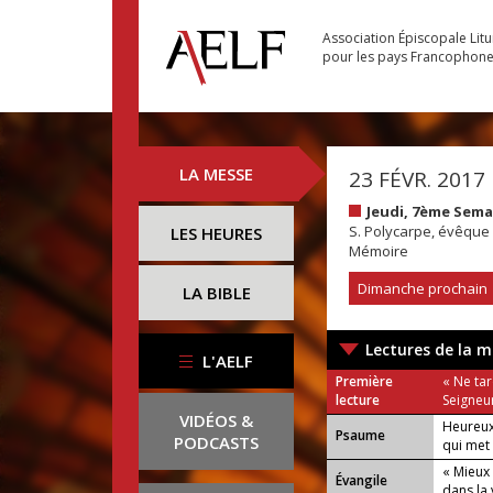
Association Épiscopale Lit
pour les pays Francophon
LA MESSE
23 FÉVR. 2017
Jeudi, 7ème Sem
S. Polycarpe, évêque 
LES HEURES
Mémoire
Dimanche prochain
LA BIBLE
Lectures de la m
L'AELF
Première
« Ne tar
lecture
Seigneu
VIDÉOS &
Heureux
Psaume
PODCASTS
qui met 
« Mieux
Évangile
dans la 