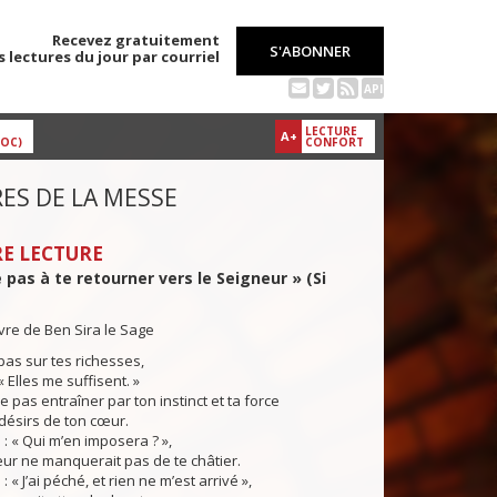
Recevez gratuitement
S'ABONNER
s lectures du jour par courriel
API
LECTURE
A+
DOC)
CONFORT
ES DE LA MESSE
E LECTURE
 pas à te retourner vers le Seigneur » (Si
ivre de Ben Sira le Sage
pas sur tes richesses,
« Elles me suffisent. »
 pas entraîner par ton instinct et ta force
 désirs de ton cœur.
 « Qui m’en imposera ? »,
eur ne manquerait pas de te châtier.
« J’ai péché, et rien ne m’est arrivé »,