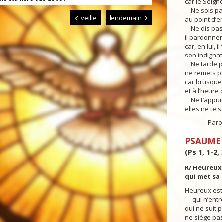
car le Seign
Ne sois pa
veille
lendemain
au point d’e
Ne dis pas 
il pardonner
car, en lui, i
son indignat
Ne tarde pa
ne remets pa
car brusquem
et à l’heure
Ne t’appuie
elles ne te s
– Parole 
PSAUME
(Ps 1, 1-2, 
R/ Heureux
qui met sa 
Heureux est
qui n’entre
qui ne suit 
ne siège pas