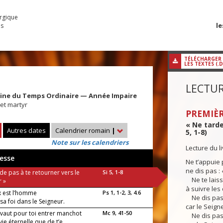
urgique
le
es
TÉLÉCHARGER
LES TEXTES (.
LECTUR
aine du Temps Ordinaire — Année Impaire
et martyr
PREMIÈR
« Ne tarde
Autres dates
Calendrier romain
|
5, 1-8)
Note sur les calendriers
Lecture du l
esse
Ne t’appuie 
ne dis pas : 
de pas à te retourner vers le
Si 5, 1-8
Ne te laisse
r »
à suivre les
 est l’homme
Ps 1, 1-2, 3, 4.6
Ne dis pas :
sa foi dans le Seigneur.
car le Seign
 vaut pour toi entrer manchot
Mc 9, 41-50
Ne dis pas : 
vie éternelle que de t’e...