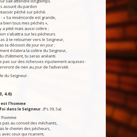
eur sait attendre longtemps.
s assuré du pardon
ntasser péché sur péché.
: « Sa miséricorde est grande,
a bien tous mes péchés »,
l y a pitié mais aussi colère ;
ion s’abattra sur les pécheurs.
s à te retourner vers le Seigneur,
s ta décision de jour en jour ;
ent éclatera la colère du Seigneur,
 du châtiment, tu seras anéanti.
 pas sur des richesses injustement acquises :
erviront de rien au jour de l’adversité.
du Seigneur.
3, 4.6)
 est l’homme
foi dans le Seigneur.
(Ps 39, 5a)
 l’homme
 pas au conseil des méchants,
pas le chemin des pécheurs,
 avec ceux qui ricanent,